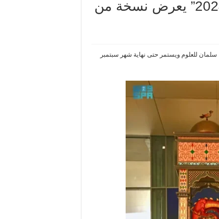
مهرجان العلوم والتقنية “ستيم 2024” يعرض نسخة من
2″، الذي تنظمه واحة الملك سلمان للعلوم ويستمر حتى نهاية شهر سبتمبر