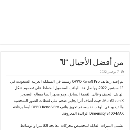
من أفضل الأجيال “U”
7 نوفمبر,2022
تم إصدار هاتف OPPO Reno8 Pro رسميا في المملكة العربية السعودية في
13 سبتمبر 2022. يواصل هذا الهاتف المحمول الحفاظ على تصميم شكل
الهاتف النحيف وعالي القيمة السابق، وهو مجهز أيضا بمعالج التصوير
MariSlicon X، حيث أضاف أثر ايجابي ضخم على لقطات الصور الشخصية
والفيديو. في الوقت نفسه، تم تجهيز هاتف OPPO Reno8 Pro أيضا برقاقة
Dimensity 8100-MAX الرائدة المعروفة.
تشمل الميزات القابلة للتخصيص محركات معالجة الكاميرا والوسائط