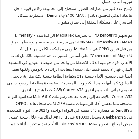
تجربة ألعاب أفضل
لإنتاج عدد كبير من إطارات الصور، ستحتاج إلى مجموعة رقائق قوية داخل
هاتفك الذكي لتحقيق ذلك. إن Dimensity 8100-MAX – سيطرت بشكل
أساسي على مشكلة التدفئة إلى نطاق مقبول.
تم تجهيز OPPO Reno8Pro بشريحة MediaTek الرائدة هذه – Dimensity
8100-MAX. Dimensity 8100-MAX هي شريحة يتم تخصيصها وضبطها بعمق
من قبل فريق OPPO في MediaTek. وهي مملوكة بالكامل من قبل “A
Generation of Magic U”. على أساس المميزات، تم تحسينه بالكامل لثبات
الألعاب، قوة حوسبة الذكاء الاصطناعي والحد من ضوضاء الفيديو في المشهد
الليلي. فهي لا تعتمد فقط على تقنية المعالجة الرائدة 5 نانومتر، ولكنها تعمل
أيضا على تحسين الأداء بنسبة 12٪ وكفاءة الطاقة بنسبة 25٪ مقارنة بالجيل
السابق؛ كما أنها تعتمد التكنولوجيا المتقدمة. بنية وحدة معالجة الرسومات هي
تصميم ثماني النواة مع 4 نوى Cortex-A78 (2.85 جيجا هرتز) + 4 نوى
Cortex-A55، بالإضافة إلى وحدة معالجة رسومات Mali-G610 سداسية النواة
مدمجة، مما يحسن أداء الرسومات بنسبة 29٪. لذلك، سجل هاتف OPPO
Reno8Pro ما مقداره 943 نقطة في النواة الواحدة و3821 في النواة المتعددة
في Geekbench 5، وسجل 810000 على AnTuTu. لذلك من خلال نتيجة عمله،
يمكن لمعالج التصوير Dimensity 8100-MAX بالتأكيد تقديم تجربة أداء جيدة
جدا.