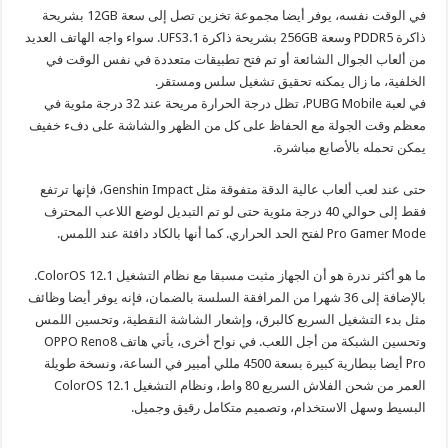
في الوقت نفسه، يوفر أيضا مجموعة تخزين تصل إلى سعة 12GB بشريحة
ذاكرة PDDR5 وسعة 256GB بشريحة ذاكرة UFS3.1. سواء واجه الهاتف العديد
من ألعاب الجوال الشائعة أو تم فتح تطبيقات متعددة في نفس الوقت في
الخلفية، ما زال يمكنه تحقيق تشغيل سلس ومستقر.
في لعبة PUBG Mobile، تظل درجة الحرارة مريحة عند 32 درجة مئوية في
معظم وقت الجولة مع الحفاظ على كل من الظهر والشاشة على دفء خفيف
يمكن تحمله بالأصابع مباشرة.
حتى عند لعب ألعاب عالية الدقة متفوقة مثل Genshin Impact، فإنها ترتفع
فقط إلى حوالي 40 درجة مئوية حتى لو تم التبديل لوضع اللاعب المحترف
Pro Gamer Mode لفتح الحد الحراري. كما أنها بالكاد دافئة عند اللمس.
ما هو أكثر ندرة هو أن الجهاز مثبت مسبقا مع نظام التشغيل ColorOS 12.1.
بالإضافة إلى 36 شهرا من المرافقة السلسة بالضمان، فإنه يوفر أيضا وظائف
مثل بدء التشغيل السريع كالبرق، وإشعار الشاشة النقطية، وتحسين اللمس
وتحسين الشبكة من أجل اللعب. في نواح أخرى، يأتي هاتف OPPO Reno8
Pro أيضا ببطارية كبيرة بسعة 4500 مللي أمبير في الساعة، ونسخة طويلة
العمر من شحن الفلاش السريع 80 واط، ونظام التشغيل ColorOS 12.1
البسيط وسهل الاستخدام، وتصميم متكامل رقيق وجميل.