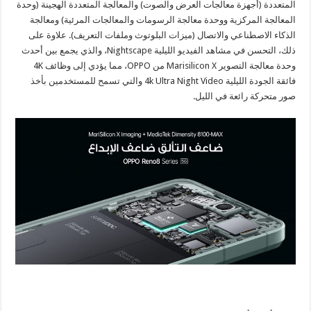
المتعددة (أجهزة معالجات العرض والصوت) والمعالجة المتعددة الهجينة (وحدة
المعالجة المركزية ووحدة معالجة الرسومات والمعالجات المرئية) ومعالجة
الذكاء الاصطناعي والاتصال (ميزات البلوتوث وملفات التعريف). علاوة على
ذلك، التحسن في مشاهد الفيديو الليلية Nightscape، والذي يجمع بين أحدث
وحدة معالجة التصوير Marisilicon X من OPPO، مما يؤدي إلى وظائف 4K
فائقة الجودة الليلية 4k Ultra Night Video والتي تسمح للمستخدمين بأخذ
صور متحركة رائعة في الليل.