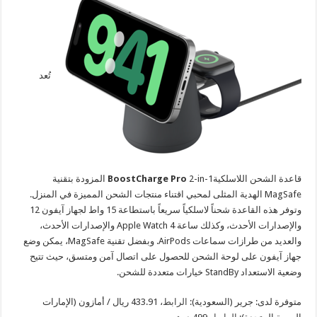
تُعد
قاعدة الشحن اللاسلكية
BoostCharge Pro
2-in-1 المزودة بتقنية
MagSafe الهدية المثلى لمحبي اقتناء منتجات الشحن المميزة في المنزل.
وتوفر هذه القاعدة شحناً لاسلكياً سريعاً باستطاعة 15 واط لجهاز آيفون 12
والإصدارات الأحدث، وكذلك ساعة Apple Watch 4 والإصدارات الأحدث،
والعديد من طرازات سماعات AirPods. وبفضل تقنية MagSafe، يمكن وضع
جهاز آيفون على لوحة الشحن للحصول على اتصال آمن ومتسق، حيث تتيح
وضعية الاستعداد StandBy خيارات متعددة للشحن.
متوفرة لدى: جرير (السعودية):
الرابط
، 433.91 ريال / أمازون (الإمارات