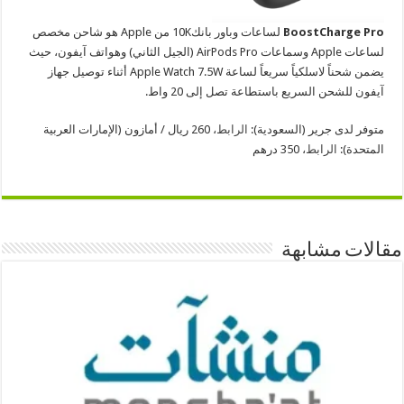
BoostCharge Pro
لساعات وباور بانك
10K من Apple هو شاحن مخصص
لساعات Apple وسماعات AirPods Pro (الجيل الثاني) وهواتف آيفون، حيث
يضمن شحناً لاسلكياً سريعاً لساعة Apple Watch 7.5W أثناء توصيل جهاز
آيفون للشحن السريع باستطاعة تصل إلى 20 واط.
متوفر لدى جرير (السعودية):
الرابط
، 260 ريال / أمازون (الإمارات العربية
المتحدة):
الرابط
، 350 درهم
مقالات مشابهة