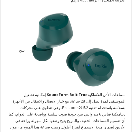
العربية المتحدة):
الرابط
، 499 درهم
تتيح
سماعات الأذن
اللاسلكيةSoundForm
True
Bolt
إمكانية تشغيل
الموسيقى لمدة تصل إلى 28 ساعة، مع خيار الاتصال والانتقال بين الأجهزة
بسلاسة باستخدام تقنية Bluetooth® 5.2. وهي تنطوي على محركات
ديناميكية قياس 6 مم والتي تتيح جودة صوت سلسة وواضحة على الدوام، كما
أن تصميم السماعات الخفيف والمريح يتيح وضعها بكل سهولة وراحة في
الأذنين لضمان متعة الاستماع لفترة أطول. وتمت صناعة هذا المنتج من مواد