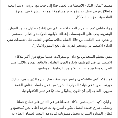
مضيفا “يمكن للذكاء الاصطناعي العمل جنبًا إلى جنب مع الرؤية الاستراتيجية
و إطلاق فرص عمل جديدة وتعزيز مساهمة الموارد البشرية في الميزة
التنافسية للمؤسسات ككل .
و زاد فاتاني “مع استمرار الذكاء الاصطناعي في إعادة تشكيل مشهد الموارد
البشرية، يجب على المؤسسات إعطاء الأولوية للحوكمة والتعلم المستمر
والقدرة على التكيف من خلال القيام بذلك، يمكنهم التغلب على تعقيدات تبني
الذكاء الاصطناعي وتسخير قدرته على دفع النمو والابتكار “.
يتفق معظم المتحدثين مع دان بونتيفراكت عندما يتوقع دورًا أكبر للذكاء
الاصطناعي في التوظيف وإدارة القوى العاملة، والواقع المعزز والافتراضي
للتدريب وتطوير منصات التكنولوجيا لرفاهية الموظفين.
كما يؤكد أكيف طاشكندي، رئيس مؤسسة نوفارتيس و الذي سوف يشارك
خبرته الطويلة في قيادة الموارد البشرية من خلال جلسات نقاش القمة ،
ضرورة الحاجة إلى أن تكون إيجابيًا واستباقيًا في تبني التكنولوجيا.
و ابان أكيف “سيستمر الذكاء الاصطناعي في التأثير على نماذج عملنا
وتشكيل طرق جديدة للعمل لتكون أسرع وذات جودة أعلى, نحن كمجتمع و
قطاع الموارد البشرية نتحمل مسؤولية قيادة هذا التغيير لضمان القيام به