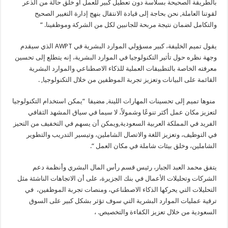
بالطريقة الصحيحة بسلاسة دون تعطيل كبير للعمل أو خلق حالة من الذعر
لقوتنا العاملة, نحن بحاجة إلى قيادة الانتقال بنهج إدارة التغيير الصحيح
والتكامل لضمان نتيجة مربحة للجانبين لكل من الشركة وموظفينا. “
يقول تميم الخليفة، كبير مسؤولي الموارد البشرية في AWPT الذي سيقدم
وجهة نظره حول تأثير التكنولوجيا في الموارد البشرية، إنه يتطلع إلى تحسين
معرفته الخاصة بالتطبيقات العملية للذكاء الاصطناعي والموارد البشرية
القائمة على البيانات وتعزيز تجربة الموظفين من خلال التكنولوجيا, .
منوها تميم إلى تحسينات المهارات اللينة, مضيفا “يمكن استخدام التكنولوجيا
لتعزيز مكان عمل أكثر تنوعًا وشمولاً، لا سيما في سياق المشهد الثقافي
الفريد في المملكة العربية السعودية,ويمكن أن يسهم في التخفيف من التحيز
في التوظيف، وتعزيز اللغة والاتصال الشاملين، وتيسير التدريب والتطوير
الشاملين، وخلق بيئات شاملة في مكان العمل “.
يتفق محمد العبد الجبار، رئيس قسم رأس المال البشري وأنظمة دعم
الشركات وتحليلات الأعمال في بنك الجزيرة، على أن الاتجاهات الناشئة مثل
التحليلات التي يحركها الذكاء الاصطناعي، ومنصات تجربة الموظفين، في
ترقية عمليات الموارد البشرية التي سوف تؤثر بشكل كبير على السوق
السعودية من خلال تعزيز الكفاءة والتخصيص. ،