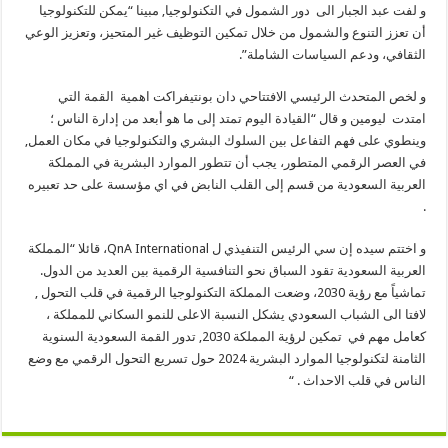
و لفت عبد الجبار الى دور الشمول في التكنولوجيا, مبينا “يمكن للتكنولوجيا
أن تعزز التنوع والشمول من خلال تمكين التوظيف غير المتحيز، وتعزيز الوعي
الثقافي، ودعم السياسات الشاملة”.
و لخص المتحدث الرئيسي الافتتاحي دان بونتيفراكت اهمية القمة التي
امتدت ليومين و قال “القيادة اليوم تمتد إلى ما هو أبعد من إدارة الناس ؛
وينطوي على فهم التفاعل بين السلوك البشري والتكنولوجيا في مكان العمل,
في العصر الرقمي المتطور، يجب أن تتطور الموارد البشرية في المملكة
العربية السعودية من قسم إلى القلب النابض في اي مؤسسة على حد تعبيره
.
و اختتم سيده إن سي الرئيس التنفيذي ل QnA International، قائلا “المملكة
العربية السعودية تقود السباق نحو التنافسية الرقمية بين العديد من الدول.
تماشياً مع رؤية 2030، وضعت المملكة التكنولوجيا الرقمية في قلب التحول ,
لافتا الى الشباب السعودي يشكل النسبة الاعلى للنمو السكاني للمملكة ،
كعامل مهم في تمكين لرؤية المملكة 2030, تدور القمة السعودية السنوية
الثامنة لتكنولوجيا الموارد البشرية 2024 حول تسريع التحول الرقمي مع وضع
الناس في قلب الاحداث . “