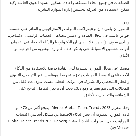
الصناعات في جميع أنحاء المملكة، واعادة تشكيل مشهد القوى العاملة وكيف
يمكن الاستفادة من الحركة لتحسين إدارة الموارد البشرية.
ومن
المقرر ان يلقي دان بونتيفراكت، المؤلف والاستراتيجي و الحائز على خمسة
جوائز عالمية في مجال القيادة و الاستراتيجيات ، الخطاب الرئيسي الافتتاحي,
و الذي سوف يؤكد من خلاله دان ان التكنولوجيا والذكاء الاصطناعي يقدمان
أدوات لتحسين الانضباط حتى يتمكن قادة الموارد البشرية من التوجيه من
الأمام.
مضيفا “في مجال الموارد البشرية لدى القادة فرصة للاستفادة من الذكاء
الاصطناعي لتبسيط العمليات وتعزيز تجربة الموظفين, عبر التوظيف التنبؤي
والتعلم الشخصي والمشاركة في الوقت الفعلي ليست سوى عدد قليل من
المجالات التي يتم تغييرها ومع ذلك، يجب أن يرتكز التكامل الناجح على
الشفافية والتعاطف والأخلاق. “
وفقًا لتقرير Mercer Global Talent Trends 2023، يتوقع أكثر من 70٪ من
قادة الموارد البشرية أن يغير الذكاء الاصطناعي بشكل أساسي اكتساب
المواهب خلال السنوات الثلاث المقبلة (Global Talent Trends 2023 Report
by Mercer).