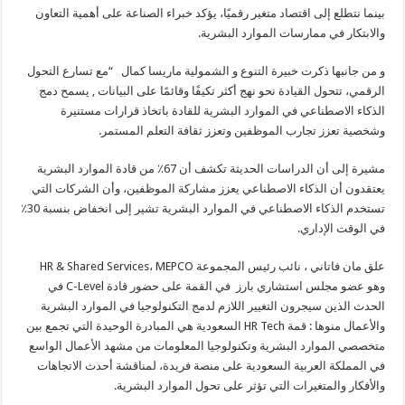
بينما نتطلع إلى اقتصاد متغير رقميًا، يؤكد خبراء الصناعة على أهمية التعاون
والابتكار في ممارسات الموارد البشرية.
و من جانبها ذكرت خبيرة التنوع و الشمولية ماريسا كمال “مع تسارع التحول
الرقمي، تتحول القيادة نحو نهج أكثر تكيفًا وقائمًا على البيانات , يسمح دمج
الذكاء الاصطناعي في الموارد البشرية للقادة باتخاذ قرارات مستنيرة
وشخصية تعزز تجارب الموظفين وتعزز ثقافة التعلم المستمر.
مشيرة إلى أن الدراسات الحديثة تكشف أن 67٪ من قادة الموارد البشرية
يعتقدون أن الذكاء الاصطناعي يعزز مشاركة الموظفين، وأن الشركات التي
تستخدم الذكاء الاصطناعي في الموارد البشرية تشير إلى انخفاض بنسبة 30٪
في الوقت الإداري.
علق مان فاتاني ، نائب رئيس المجموعة HR & Shared Services، MEPCO
وهو عضو مجلس استشاري بارز في القمة على حضور قادة C-Level في
الحدث الذين سيجرون التغيير اللازم لدمج التكنولوجيا في الموارد البشرية
والأعمال منوها : قمة HR Tech السعودية هي المبادرة الوحيدة التي تجمع بين
متخصصي الموارد البشرية وتكنولوجيا المعلومات من مشهد الأعمال الواسع
في المملكة العربية السعودية على منصة فريدة، لمناقشة أحدث الاتجاهات
والأفكار والمتغيرات التي تؤثر على تحول الموارد البشرية.