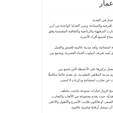
عمار
رفيه والسياحة، وتبرز ‘القديّة’ كواحدة من أبرز
رب الترفيهية والرياضية والثقافية المصممة وفق
متاع لجميع أفراد الأسرة.
تي تقع بالقرب من العاصمة الرياض، أكثر من 20 منطقة استثنائية. وتُعد مدينة عالمية للعيش والعمل
يُعيد تعريف أسلوب الحياة العصرية، ويجمع بين
ضل تركيزها على الأنشطة التي تجمع بين
دينة الملاهي التقليدية، بل تقدم عالمًا متكاملًا
 عن تجارب استثنائية وذكريات لا تُنسى.
منح الزوار خيارات متنوعة تناسب مختلف
س فلاجز Six Flags’ أحد أبرز معالم القديّة، حيث يقدم مجموعة من الألعاب والتجارب
لصقر، أو فالكون فلايت’ الأسرع والأطول والأعلى
ع أن تسجل أرقامًا قياسية عالمية.