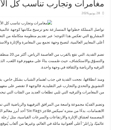
مغامرات وتجارب تناسب كل الأ
28 يونيو,2026
تواصل المملكة خطواتها المتسارعة نحو ترسيخ مكانتها كوجهة عالمية للت
المشاريع التي تعكس هذا التوجه؛ عبر تقديم منظومة متكاملة من التجا
أعلى المعايير العالمية، لتصبح وجهة تجمع بين المغامرة والإثارة والاست
تضم القدية، ال
والتسوّق والاستكشاف، حيث صُممت بناءً على مفهوم قوة اللعب، الذي 
الترفيه والرياضة والثقافة في وجهة واحدة.
ومنذ انطلاقها، نجحت القدية في جذب اهتمام الشباب بشكل خاص، بف
التشويق والتحدي والتجارب غير التقليدية. فالوجهة لا تقتصر على مفهوم م
من المغامرات والترفيه التي تلبي تطلعات العديد من الفئات التي تبحث
وتضم القديّة مجموعة واسعة من المرافق الترفيهية والرياضية التي ت
الاهتمامات، بدءًا من منتزه ‘سيك
المصممة لعشاق الإثارة والارتفاعات والسرعات القياسية، مثل ‘رحلة ا
عالميًا، و’راتلر’ أعلى أفعوانية مائلة في العالم، وغيرها من ألعاب يُتوق