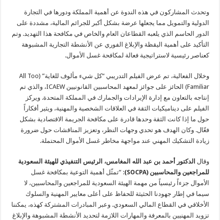
وتحدث المشاركون في هذه الندوة عن أهمية المملكة ودورها في التجارة
الدولية والتمويل مما يجعلها عرضة بشكل أكبر للجرائم المالية، مشددة على
الدور الحاسم الذي يلعبه القطاعان العام والخاص في مكافحة هذا التهديد. وتم
التأكيد على أهمية اليقظة والإبلاغ الفوري عن الأنشطة التجارية المشبوهة
كعناصر رئيسية لاستراتيجية فعالة لمكافحة غسل الأموال.
وخلال الفعالية، تم عرض الفيلم التدريبي “كل شيء مألوف للغاية” (All Too
Familiar) الحائز على جوائز لمعهد المحاسبين القانونيين ICAEW، والذي تم
إنتاجه بالتعاون مع إدارة الإيرادات والجمارك في المملكة المتحدة. ويركز
الفيلم على ديناميكيات الثقة في العلاقات الشخصية والمهنية، ويثير أفكاراً
حول ما إذا كانت الثقة وحدها قادرة على مكافحة الجريمة الاقتصادية بشكل
فعّال. وكان الهدف هو تحدي وجهات النظر، وتعزيز المناقشات حول ضرورة
زيادة التشكيك المهني عند مواجهة مخاطر غسل الأموال المحتملة.
وقال
الدكتور أحمد بن عبد الله المغامس، الرئيس التنفيذي للهيئة السعودية
للمراجعين والمحاسبين (
SOCPA
)
: “تمثّل أهمية التوعية بمكافحة غسل
الأموال جزءاً رئيسياً من مهمة الهيئة السعودية للمراجعين والمحاسبين، لا
سيما في إطار جهودنا الحثيثة للحفاظ على أعلى معايير المهنية والسلوك
الأخلاقي في القطاع المالي السعودي. وعبر المبادرات المشتركة كهذه، يمكننا
تزويد المهنيين بالمعرفة والمهارات اللازمة لتحديد الأنشطة المشبوهة والإبلاغ