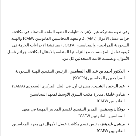
وفي ندوة مشتركة عبر الإنترنت تناولت القضية الملحة المتمثلة في مكافحة
جرائم غسل الأموال (AML)، قام معهد المحاسبين القانونيين ICAEW والهيئة
السعودية للمراجعين والمحاسبين (SOCPA) بمناقشة الاجراءات اللازمة في
كيفية تعامل المؤسسات مع التزاماتها المتعلقة بالامتثال لمكافحة جرائم غسل
الأموال، وتضمنت قائمة المتحدثين كل من:
الدكتور أحمد بن عبد الله المغامس
، الرئيس التنفيذي للهيئة السعودية
للمراجعين والمحاسبين (SOCPA)
عبد الرحمن الشبيب
، مشرف أول في البنك المركزي السعودي (SAMA)
هنادي خليفة
، مديرة مكتب الشرق الأوسط لمعهد المحاسبين
القانونيين ICAEW
دونكان ويجيتس
، المدير التنفيذي لقسم المعايير المهنية في معهد
المحاسبين القانونيين ICAEW
ميشيل غيدينغز
، رئيس قسم مكافحة غسل الأموال في معهد المحاسبين
القانونيين ICAEW