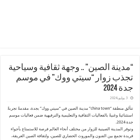
“مدينة الصين” .. وجهة ثقافية وسياحية
تجذب زوار “سيتي ووك” في موسم
جدة 2024
3 يوليو,2024
تتألق منطقة “china town” مدينة الصين في “سيتي ووك” بجدة، مقدمةً تجربةً
استثنائيةً وغنيةً بالفعاليات الثقافية والتعليمية والترفيهية ضمن فعاليات موسم
جدة 2024.
وتوفر المدينة الصينية للزوار من مختلف أنحاء العالم فرصة للاستمتاع بأجواء
فريدة تجمع بين الفنون والموروث الحضاري للصين، ولثقافة الصين العريقة،