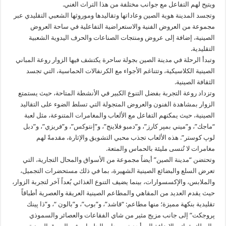
ويتيح لهم التفاعل مع جوانب مختلفة من هذا التراث الغني.
وتجسد المدينة هوية الصين وعاداتها وتقاليدها وموروثها الشعبي التقليدي عبر
مجموعة من العروض الفنية والاستعراضية التفاعلية في ساحة العروض
الصينية، إضافة إلى عروض ومنتجات الصناعات والحرف اليدوية الشعبية
التقليدية.
وتبدأ الرحلة في مدينة الصين بجولة ساحرة يكتشف فيها الزوار روعة المباني
الصينية الكلاسيكية، وتتناغم الأجواء مع الكرنفالات الحماسية، التي تجسد
الثقافة الصينية.
وتزداد روعة التجربة بفضل التنوع الكبير في الأنشطة المتاحة، حيث يستمتع
الزوار بمشاهدة الفنون والعروض المتجولة التي تسلط الضوء على التقاليد
الصينية، حيث يمكنهم التفاعل مع الألعاب والمغامرات المتنوعة، مثل لعبة
“ماجك”، و”ميني بمپر كارز”، و”دمبو فلاينج”، و”إنتوكس”، و”فريزي”، و”دبل
لوپ كوستر”. هذه الألعاب تجذب محبي التشويق والإثارة، مقدمةً لهم
مغامرات لا تُنسى مليئة بالحماس والمتعة.
وتحتضن “مدينة الصين” أيضاً مجموعة من الأسواق والمحال التجارية، التي
تعرض السلع والبضائع الصينية الشهيرة، بما في ذلك مستحضرات التجميل،
والملابس، والإكسسوارات، بينما يضيف التنوع الغذائي بُعداً آخر لتجربة الزوار،
حيث يقدم العديد من المقاهي والمطاعم الصينية العريقة والعصرية أطباقاً
تقليدية بنكهة مميزة؛ منها مطاعم: “قاشد”، و”بوب”، و”بالون “، و”ذا پينك
پروجكت” إلى جانب مزيج مثير من شاي الفقاعات والعصائر والسموذي