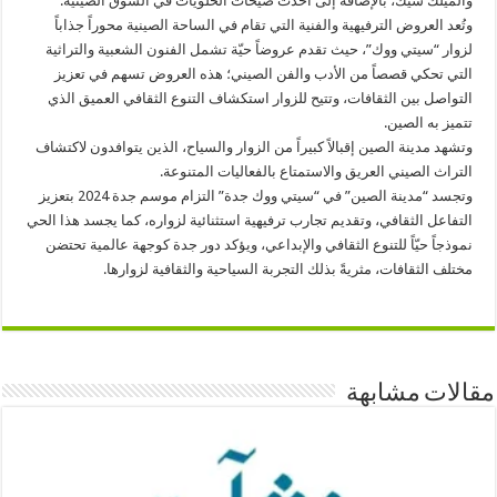
والميلك شيك، بالإضافة إلى أحدث صيحات الحلويات في السوق الصينية.
وتُعد العروض الترفيهية والفنية التي تقام في الساحة الصينية محوراً جذاباً
لزوار “سيتي ووك”، حيث تقدم عروضاً حيّة تشمل الفنون الشعبية والتراثية
التي تحكي قصصاً من الأدب والفن الصيني؛ هذه العروض تسهم في تعزيز
التواصل بين الثقافات، وتتيح للزوار استكشاف التنوع الثقافي العميق الذي
تتميز به الصين.
وتشهد مدينة الصين إقبالاً كبيراً من الزوار والسياح، الذين يتوافدون لاكتشاف
التراث الصيني العريق والاستمتاع بالفعاليات المتنوعة.
وتجسد “مدينة الصين” في “سيتي ووك جدة” التزام موسم جدة 2024 بتعزيز
التفاعل الثقافي، وتقديم تجارب ترفيهية استثنائية لزواره، كما يجسد هذا الحي
نموذجاً حيّاً للتنوع الثقافي والإبداعي، ويؤكد دور جدة كوجهة عالمية تحتضن
مختلف الثقافات، مثريةً بذلك التجربة السياحية والثقافية لزوارها.
مقالات مشابهة