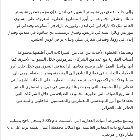
وإلى جانب فندق دورتشيستر الشهير في لندن، فإن مجموعة دورتشيستر
تمتلك وتشغل مجموعة من أبرز المشاريع العقارية المعروفة على مستوى
العالم مثل
45
بارك لين في لندن، وكوورث بارك في آسكوت، وفندقي لو
موريس وبلازا أتينيه في باريس، وفندق برينسيب دي سافويا في ميلانو، وفندق
إيدن في روما، وفندقي بيفرلي هيلز، وبيل-إير في لوس أنجلس.
وتعد هذه الخطوة الأحدث بين عدد من الشراكات التي أطلقتها مجموعة
أمنيات العقارية مع عدد من الشركاء المرموقين خلال السنوات الأخيرة، كما
أنها تواصل العمل على ترسيخ مكانتها الرائدة في السوق من خلال جلب أبرز
العلامات التجارية في قطاع الفنادق إلى المنطقة، ومنها ذا لانغام، ومي باي
ميليا. وتؤكد شراكة دورتشيستر مع أمنيات العقارية على المكانة البارزة التي
تحظى بها المجموعة التي يقع مقرها الرئيسي في دبي، والمستوى الفائق
لمشاريع الضيافة التي تطورها مجموعة الضيافة من خلال الشراكات التي
تعقدها مع أبرز المهندسين المعماريين والمصممين الداخليين والمبدعين
الحائز على الجوائز.
وتتمتع مجموعة أمنيات العقارية التي تأسست عام 2005 بسجل ناجح بتسليم
المشاريع ذات المعايير العالمية، مع امتلاك محفظة أعمال بقيمة تزيد على 6.2
مليار دولار أمريكي.