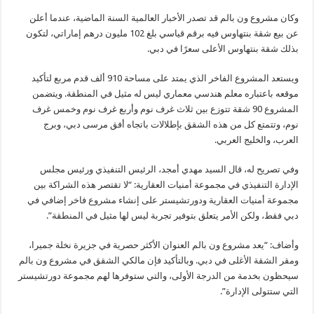
وكان مشروع ون بالم قد تصدر الأخبار العالمية السنة الماضية، عندما أعلن
عن بيع شقة بنتهاوس فيه برقم قياسي بلغ 102 مليون درهم إماراتي، لتكون
بذلك شقة بنتهاوس الأعلى سعرًا في دبي.
ويستعد المشروع الفاخر الذي يمتد على مساحة 910 ألف قدم مربع لتأكيد
موقعه باعتباره معلم هندسي معماري ليس له مثيل في المنطقة. ويتضمن
المشروع 90 شقة تتوزع بين ثلاث غرف نوم وأربع غرف نوم وخمس غرف
نوم، وتتمتع كل من هذه الشقق بإطلالات باتجاه أفق مرسى دبي، وبرج
العرب، والخليج العربي.
وفي تصريح له، قال السيد مهدي أمجد، الرئيس التنفيذي ورئيس مجلس
الإدارة التنفيذي في مجموعة أمنيات العقارية: “لا تقتصر هذه الشراكة بين
مجموعة أمنيات العقارية ودورتشيستر على إنشاء مشروع فاخر إضافي في
دبي فقط، ولكن الأمر يتعلق بتوفير تجربة ليس لها مثيل في المنطقة”.
وأضاف: “يعد مشروع ون بالم العنوان الأكثر حصرية في جزيرة نخلة جميرا،
ومقر الشقة الأغلى في دبي. وبالتأكيد فإن مالكي الشقق في مشروع ون بالم
سيحظون بخدمة من الدرجة الأولى، والتي ستوفرها لهم مجموعة دورتشيستر
التي ستتولى الإدارة”.