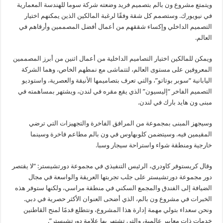
ويتمتع مشروع ون بالم بتصميم فريد وضعته شركة سوما للهندسة المعمارية
في نيويورك. وستصمم كل شقة وفقًا لرغبة المالكين الذين يمكنهم اختيار
التصميم الداخلي وإكساء شققهم من أعمال أفضل المصممين وأرقاهم في
العالم.
ويمكن للمالكين اختيار التصاميم الداخلية من أعمال اثنين من أبرز المصممين
المعروفين على مستوى العالم، لتتماشى مع نمطهم الخاص، وهما الشركة
اليابانية “سوبر بوتاتو”، والتي تعرف بتصاميمها الأنيقة والعصرية، واستوديو
التصميم الفاخر “إليسيون” الذي يقع مقره في لندن، ويشتهر بمساهمته في
مبنى ون هايد بارك في لندن.
وسيجهز المبنى بمجموعة من المرافق الفاخرة والتجهيزات التي ترضي
المقيمين فيه. وسيتضمن كلوبهاوس في ون بالم مطاعم فاخرة وسينما
خارجية ومنطقة شواء واستراحة سيجار وسبا.
وقال كريستوفر كاودري، الرئيس التنفيذي في مجموعة دورتشيستر: “لا يقتصر
دور مجموعة دورتشيستر على جلب تجربتها العريقة والواسعة في مجال
الضيافة إلى الفندق والمجمع السكني في منطقة مراسي، ولكنها ستوفر هذه
الخبرات في مشروع ون بالم، الذي أضحى العنوان الأكثر حصرية في دبي.
ونحن سعداء بتولي مهمة إدارة هذا المشروع، ونتطلع قدمًا لمنح القاطنين
خدمات ذات معايير عالمية، والتي تشتهر بها علامة دورتشيستر”.