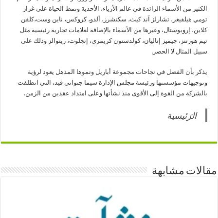
الكثير من الأسماء الرائدة في عالم الأزياء، الأحذية ونمط الحياة على غرار
تومي هيلفيغر، تشارلز آند كيث، سكتشرز، ألدو، كروكس، ناين وست،كلفن
كلاين، إروبوستال، وغيرها من الأسماء بالإضافة لعلامات تجارية رئيسية مثل
تيم هورتنز، جيميز إتاليان، كولدستون كريمري، إنجلوت، ريتوالز وذلك على
سبيل المثال لا الحصر.
يذكر بأن الفضل في نجاحات مجموعة أباريل ونموها المذهل يعود لرؤية
وتوجيهات مؤسستها ورئيسة مجلس الإدارة سيما جنواني فيد، التي انطلقت
بالشركة من القوة إلى الأقوى منذ نشأتها وعلى امتداد عقدين من الزمن.
الرَئيسية
الات مشابهة