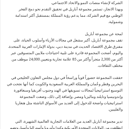
الشركة لإنشاء منصات النمو والاتحاد الاجتماعي.
وبهذا الانجاز، تستمر مجموعة أباريل في تحقيق التقدم نحو دمج الفخر
الوطني مع قيم الشركة، مما يدعم رؤية المملكة بمستقبل أكثر استدامة
وشمولية.
لمحة عن مجموعة أباريل
تقف مجموعة أباريل، أكبر مشغل في مجالات الأزياء وأسلوب الحياة، على
مفترق طرق الاقتصاد الحديث في مدينة دبي، بدولة الإمارات العربية المتحدة.
واليوم، أضحت المجموعة قادرة على تلبية احتياجات ملايين المتسوقين عبر
أكثر من 2,300 متجراً وأكثر من 85 علامة تجارية وبتعيين 24,000 موظف من
مختلف الثقافات.
حققت المجموعة حضوراً قوياً وراسخاً في دول مجلس التعاون الخليجي في
البحرين وقطر وعُمان والمملكة العربية السعودية والكويت كما أنها نجحت في
التوسيع استراتيجياً لمجالات تسويقها في الهند وجنوب أفريقيا وسنغافورة
وإندونيسيا وتايلند وماليزيا ومصر. وإضافة إلى ذلك، وضعت المجموعة
استراتيجيات واضحة للدخول إلى العديد من الأسواق الناشئة مثل هنغاريا
والفليبين.
تدير مجموعة أباريل العديد من العلامات التجارية العالمية الشهيرة، التي
انطلقت من الولايات المتحدة الأمريكية وكندا وأوروبا وأستراليا وآسيا، وتضم