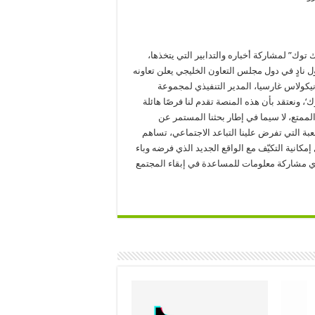
 توك” لمشاركة أخباره والتدابير التي يتخذها،
ل نادٍ في دول مجلس التعاون الخليجي يعلن تعاونه
نيكولاس غارسيا، المدير التنفيذي لمجموعة
‘، ونعتقد بأن هذه المنصة تقدم لنا فرصًا هائلة
ممتع، لا سيما في إطار بحثنا المستمر عن
بة التي تفرض علينا التباعد الاجتماعي، تساهم
كانية التكيّف مع الواقع الجديد الذي فرضه وباء
نوي مشاركة معلومات للمساعدة في إبقاء المجتمع