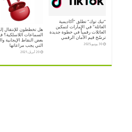
“تيك توك” تطلق “أكاديمية
العائلة” في الإمارات لتمكين
هل تخططون للإنتقال إل
العائلات رقمياً في خطوة جديدة
السماعات اللاسلكية؟ في
ترسّخ قيم الأمان الرقمي
بعض النقاط الإيجابية وال
30 يونيو,2025
التي يجب مراعاتها
20 أبريل,2021