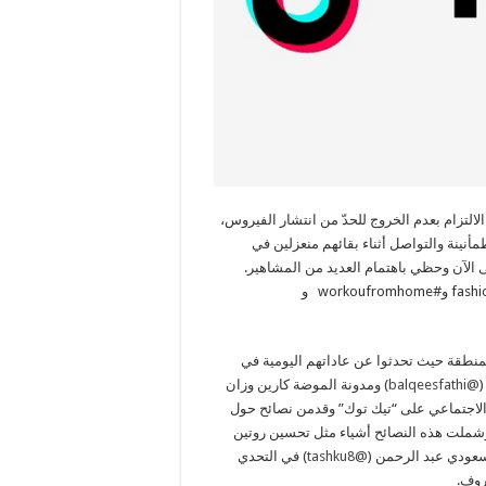
التزام بعدم الخروج للحدّ من انتشار الفيروس،
نينة والتواصل أثناء بقائهم منعزلين في
 أكثر من 227 مليون مشاهدة حتى الآن وحظي باهتمام العديد من المشاهير.
وتضمن التحدي بعض التحديات الفرعية الترفيهية مثل #fashionfromhome و#workoufromhome و
منطقة حيث تحدثوا عن عاداتهم اليومية في
(
@balqeesfathi
) ومدونة الموضة كارين وزان
 الاجتماعي على “تيك توك” وقدمن نصائح حول
 وشملت هذه النصائح أشياء مثل تحسين روتين
لسعودي عبد الرحمن (
@tashku8
) في التحدي
روف.