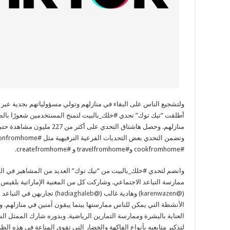
ولتشجيع الناس على البقاء في منازلهم وتولي مسؤولياتهم بجدية عبر ال
أطلقت “تيك توك” تحدي #خلك_بالبيت لتمنح المستخدمين شعورًا بالطمأ
منازلهم. وحصل هاشتاق التحدي على
#cookfromhome و#travelfromhome و #createfromhome.
وانضم لتحدي #خلك_بالبيت من “تيك توك” العديد من المشاهير في ال
ممارسة التباعد الاجتماعي. وشاركت كل من المغنية الإماراتية بلقيس 
(
@karenwazen
) وهادية غالب (
@hadiaghaleb
) تجاربهن في التباعد
الأنشطة التي يمكن للناس ممارستها بينما يبقون آمنين في منازلهم.
العناية بالبشرة وممارسة التمارين الرياضية. وبدوره شارك الممثل ا
لتذكير متابعيه بأنواع الفاكهة والخضار التي تقوي المناعة في هذه الظ