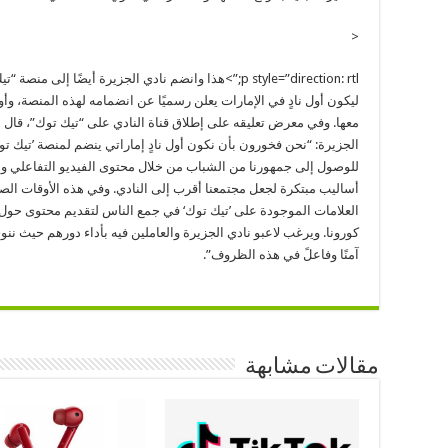
<
p style=”direction: rtl;”>
هذا وانضم نادي الجزيرة أيضًا إلى منصة “تيك
ليكون أول نادٍ في الإمارات يعلن رسميًا عن انضمامه لهذه المنصة، وأو
معها. وفي معرض تعليقه على إطلاق قناة النادي على “تيك توك”، قال 
الجزيرة: “نحن فخورون بأن نكون أول نادٍ إماراتي ينضم لمنصة ’تيك توك
للوصول إلى جمهورنا من الشباب من خلال محتوى الفيديو التفاعلي وال
أساليب مبتكرة لجعل مجتمعنا أقرب إلى النادي. وفي هذه الأوقات الصع
العلامات الموجودة على ’تيك توك‘ في جمع الناس لتقديم محتوى حول إم
كورونا. ويرغب لاعبو نادي الجزيرة والعاملين فيه بأداء دورهم حيث ن
آمنًا وفاعلً في هذه الظروف”.
مقالات مشابهة