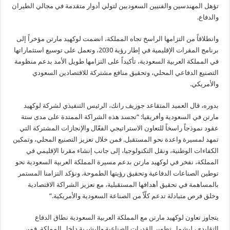
تؤهل المهندسين والفنيين السعوديين لتولي أدوار متقدمة في مجالي الطيران
والدفاع.
وانطلاقاً من التزامها الراسخ تجاه المملكة، انضمت لوكهيد مارتن مؤخراً إلى
برنامج المقرات الإقليمية في إطار رؤية 2030، وتعمل على توسيع استثماراتها
في المملكة العربية السعودية، تأكيداً على التزامها طويل الأمد بدعم منظومة
التصنيع الدفاعي المحلي، وتحقيق منافع مشتركة للاقتصادين السعودي
والأمريكي.
بدوره، قال العميد المتقاعد جوزيف رانك، الرئيس التنفيذي لشركة لوكهيد
مارتن في السعودية وأفريقيا: “تجسد هذه الشراكة الممتدة على مدى ستة
عقود نموذجاً راسخاً للتعاون الاستراتيجي الفعّال والإنجازات المشتركة التي
تمهد لمسيرة واعدة نحو المستقبل. فمن خلال تعزيز التصنيع المحلي، وتمكين
الكفاءات الوطنية، ونقل التكنولوجيا، إلى جانب إنشاء مقرنا الإقليمي في
المملكة، نفخر في لوكهيد مارتن بدعم مسيرة المملكة العربية السعودية نحو
توطين الصناعات الدفاعية وتحقيق رؤيتها الطموحة. ونؤكد التزامنا المستمر
بالمساهمة في تحقيق أهدافها المستقبلية، مع تعزيز الشراكة الاقتصادية
وخلق فرص متبادلة تدعم كلّاً من الصناعة السعودية والأمريكية.”
يتجاوز تعاون لوكهيد مارتن مع المملكة العربية السعودية نطاق الدفاع
التقليدي، ليشمل تطوير القدرات الصناعية والبشرية داخل المملكة. فمن