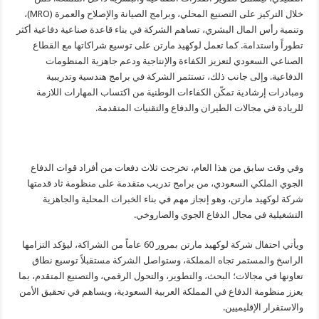
خلال التركيز على التصنيع المحلي، وبرامج الصيانة والإصلاح والعمرة (MRO)،
وتنمية رأس المال البشري، تساهم الشركة في بناء قاعدة صناعية دفاعية أكثر
تطوراً واستدامة. كما تعمل لوكهيد مارتن على توسيع شراكاتها مع القطاع
الصناعي السعودي لتعزيز الكفاءة والإنتاجية ودعم جاهزية المنظومات
الدفاعية. وإلى جانب ذلك، تستثمر الشركة في برامج هندسية وتدريبية
ومبادرات إرشادية تمكّن الكفاءات الوطنية من اكتساب المهارات اللازمة
للريادة في مجالات الطيران والدفاع والتقنيات المتقدمة.
وفي وقت سابق من هذا العام، تخرجت ثلاث دفعات من أفراد قوات الدفاع
الجوي الملكي السعودي، من برامج تدريب متقدمة على منظومة ثاد قدمتها
شركة لوكهيد مارتن، وهو إنجاز مهم في بناء الخبرات المحلية والجاهزية
التشغيلية في مجال الدفاع الجوي والصاروخي.
ويأتي احتفال شركة لوكهيد مارتن بمرور 60 عاماً من الشراكة، ليؤكد التزامها
الراسخ والمستمر تجاه المملكة، وستواصل الشركة مستقبلاً توسيع نطاق
تعاونها في مجالات؛ البحث، والتطوير، والتحول الرقمي، والتصنيع المتقدم، بما
يعزز منظومة الدفاع في المملكة العربية السعودية، ويساهم في تحقيق الأمن
والاستقرار الإقليميين.