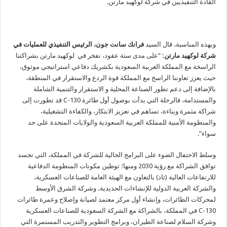
القادة التنفيذيين في شركة لوكهيد مارتن.
وبهذه المناسبة، قال السيد
فرانك سانت جون، الرئيس التنفيذي للعمليات في
شركة لوكهيد مارتن:
“على مدى ستة عقود، نفخر في لوكهيد مارتن بشراكتنا
الراسخة مع المملكة العربية السعودية بكشريك دفاعي استراتيجي موثوق،
حيث يعزز تعاوننا الراسخ مع المملكة قوة الردع والاستقرار في المنطقة،
بالإضافة إلى دعم تطور الصناعة المحلية و الاستقرار والتنمية الشاملة
والمستدامة، فالرحلة التي بدأت بوصول أول طائرة C-130 قد تطورت إلى
شراكة مثمرة وبناءة، تساهم في تعزيز الابتكار، والكفاءة التشغيلية،
والمنظومة الأمنية للمملكة العربية السعودية والولايات المتحدة على حد
سواء”.
وسلط الاحتفال الضوء على البرامج الحالية للشركة في المملكة، التي تجسد
توافق الشراكة مع رؤية 2030 ومنها؛ توطين مكونات المنظومة الدفاعية
للارتفاعات العالية (ثاد) بالتعاون مع الهيئة العامة للصناعات العسكرية،
والشركة العربية الدولية للإنشاءات الحديدية، وشركة الشرق الأوسط
لمحركات الطائرات، وإنشاء أول مركز معتمد لصيانة وإصلاح وعمرة طائرات
C-130 في المملكة، بالشراكة مع الشركة السعودية للصناعات العسكرية
وشركة السلام لصناعة الطيران، وبرامج التطوير والتدريب المستمرة التي