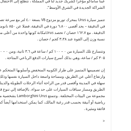
عينا ساماكو مؤخرا كشريك جديد لنا في المملكة ، نتطلع إلى الاحتفال 
الشراكة الجديدة في الشرق الأوسط”.
الدقيقة . مع ۱٦۲.۷ حصان / تحصد Urusمكانة 
نسبة وزن إلى القوة عند ۳،۳٨ كجم / حصان .
۳۰۵ كم / ساعة، وهي بذلك أسرع سيارات الدفع الرباعي المتاحة .
إن تصميمها المتميز على طراز الكوبيه المنخفض وأسلوبها المتحكم عل
سهلة في المدينة وأقصى قدر من الراحة أثناء الرحلات الطويلة والدينام
الطريق ومسار سباقات السيارات على حد سواء، بالإضافة إلي تنوع قدر
مجموعة من البيئات الم
رياضية أو أنيقة بحسب قدر رغبة المالك، كما يمكن استخدامها أيضاً كسي
فائقة ومثيرة .
<