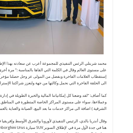
محمد شربتلي الرئس التنفيذي للمجموعة أعرب عن سعادته بهذا الإطل
على مستوى العالم وقال في الكلمة التي القاها بالمناسبة :” مرة أخر
إستقطاب العلامات الفاخرة وبفضل من المولى عز وجل حصلنا مؤخراً 
الى الحلقة الفاخرة التي نحمل وكالتها من جهة ولنعزز شراكتنا الإستر
كما أضاف: “لقد وضعنا كل إمكانياتنا المالية والخبرة الطويلة في إدار
وعملاءها، سواء على مستوى المراكز الخاصة المتطورة في المناطق ا
الشرقية ) اضافة الى مراكز خدمات ما بعد البيع، الصيانة والعناية بالع
وقال أندريا بالدي، الرئيس التنفيذي لأوروبا والشرق الأوسط وإفريقيا