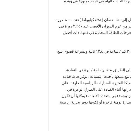
بهذا الحدث الهام في تاريخ لامبورغيني وهذه
تتميز سيارة Urus بمحرك توربو مزدوج V8 بسعة ٤.۰ لتر مع سرعة تصل إلى ٦۵۰ حصان ( ٤۷٨ كيلوواط( عند ٦،۰۰۰ دورة
في الدقيقة – بحد أقصى ٦،٨۰۰ دورة في الدقيقة، فضلا عن ٨۵۰ نانومتر من عزم الدوران الأقصى عند ۲،۲۵۰ دورة في
كونها واحدة من أعلى مخرجات الطاقة المحددة في فئتها، ذات أفضل
وتتسارع تلك السيارة من ۰ – ۱۰۰ كم / ساعة في ۳.٦ ثانية، ومن ۰ – ۲۰۰ كم / ساعة في ۱۲.٨ ثانية وبسرعة قصوى تبلغ
ى الطريق يخفيان راحة كبيرة في القيادة،
وارتفاع أعلي عن الطريق، ومساحة واسعة داخل السيارة نفسها وذلك مع تمتعها بأحدث التقنيات . توفر Urus قيادة
يكا المثيرة للسيارات الرياضية الخارقة، على
اتها أثناء القيادة على الطرق الوعرة في
ختلفة . وتتمتع Lamborghini Urus بشخصية مزدوجة : فهي متعددة الأبعاد . فيمكنها أن تكون
ارة يومية فاخرة أو لكونها توفر تجربة رياضية