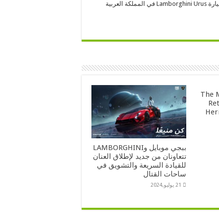
p style=”direction: rtl;”>الجدير ذكره بأنه سيتم تسليم أول عميل لسيارة Lamborghini Urus في المملكة العربية
The M
Ret
Her
ببجي موبايل وLAMBORGHINI
تتعاونان من جديد لإطلاق العنان
للقيادة السريعة والتشويق في
ساحات القتال
21 يوليو,2024