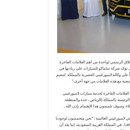
اق الرسمي لواحدة من اهم العلامات الفاخرة
ى تؤكد شركة ساماكو للسيارات على ريادتها في
على وكالة لامبورغيني الحصرية بالمملكة لتنضم
اتيجية مع هذه العلامات من جهة أخرى.”
ة العلامات الفاخرة لخدمة سيارات لامبورغيني
لرئيسة بالمملكة (الرياض ، جدة والمنطقة
ملاء، وسوف تلمسون هذا الإهتمام بإذن الله .
 في لامبورغيني العالمية : “نحن متحمسون لوجودنا
هنا في جدة لأول مرة في لإطلاق السوبر SUV سيارة Lamborghini Urus ، في المملكة العربية السعودية، إننا بعد أن