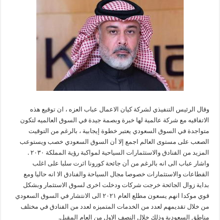
وقال الرئيس التنفيذي لشركة كيان الاعمال عباب العزه ، ان توقيع هذه
الاتفاقيه مع شركة عالمية لها خبرة وبصمة جيدة في السوق العالميه لتكون
متواجدة في السوق السعودي يعتبر خطوة إيجابية ، بالرغم من التوقيت
الصعب على مستوى العالم اجمع إلا أن السوق السعودي خصب ويستوعب
المزيد من الفنادق والاستثمارات السياحية لمواكبة رؤية المملكة ٢٠٣٠ .
واشار عباب الى انه بالرغم من أن جائحة كورونا اثرت سلبا على اغلب
القطاعات والاستثمارات خصوصا مجال السياحة والفنادق الا انه حاليا ومع
بداية زوال الجائحة خرجت شركات ودخلت اخرى لسوق الاستثمار وبشكل
قوي موكدا انهم يسعون مطلع العام ٢٠٢١ الى الانتشار في السوق السعودي
من خلال تقديمهم لعدد من الخدمات المتميزه لعدد من الفنادق في مختلف
مناطق السعودية وذلك خلال النصف الاول من العام المقبل.