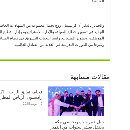
الفندقية.
والجدير بالذكر أن كريستيان روج يحمل مجموعة من الشهادات الخاصة ب
الجديد في تسويق قطاع الضيافة والإدارة الاستراتيجية وإدارة قطاع ا
الموظفين وتطوير المبيعات، واستراتيجيات التسويق في قطاع الضيافة و
وغيرها من الدورات التدريبية في العديد من الفنادق العالمية.
مقالات مشابهة
فخامة تعانق الراحة – اك
راديسون الرياض المطار
4 يونيو,2025
جبل عمر حياة ريجنسي مكة
يحتفل بعشر سنوات من التميز