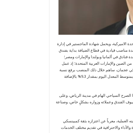
حدة الاميركية، ويحمل شهادة الماجستير في إدارة
دة مناصب قيادية في قطاع الضيافة بداية بفندق
ة فنادق في ألمانيا وبولندا والإمارات ومصر؛
ا من الصين والإمارات العربية المتحدة؛ إذ عمل
نسكي عجمان، ساهم خلال ذلك المنصب برفع نسبة
الإيرادات من 119% في عام 2016 إلى 124% في عام 2017 مع زيادة بمتوسط المعدل اليوم بمقدار 9.3% بالإضافة
ا الصرح السياحي الهام في مدينة الرياض، وعلى
 ضيوف الفندق وعملائه وزواره بشكلٍ خاص، وصناعة
ه العملية، معرباً عن اعتزازه بثقة كمبينسكي
 والأداء والاحترافية في تقديم مختلف الخدمات