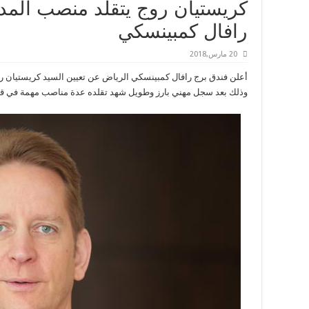
كريستيان روج يتقلد منصب المدي
رافال كمبينسكي
20 مارس,2018
أعلن فندق برج رافال كمبينسكي الرياض عن تعيين السيد كريستيان رو
وذلك بعد سجل مهني بارز وطويل شهد تقلده عدة مناصب مهمة في قطاع