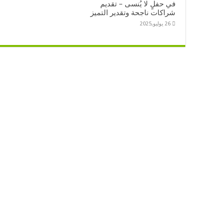
في حفلٍ لا يُنسى – تقديم
شراكات ناجحة وتقدير التميز
26 يوليو,2025