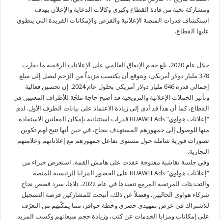
ومشاركة نخبة من قادة القطاع وكبرى وكالات الدعاية والإعلان بهدف
استكشاف قدرات المنصة الإعلانية والفرص والإمكانات الفريدة التي ينطوي
عليها القطاع.
خلال عام 2020، بلغ حجم الإنفاق العالمي على الإعلانات الرقمية ما يقارب
378 مليار دولار أمريكي، ويتوقع أن يكتسب مزيداً من الزخم ليصل إلى مبلغ
إجمالي قدره 646 مليار دولار أمريكي بحلول عام 2024. إن تحسين فعالية
وتأثير الحملات الإعلانية والترويجية قد أصبح حاجة ملحّة للأطراف المعنيين في
القطاع، كما أن هذا قد أدى إلى زيادة الاعتماد على بيانات الطرف الأول. لدى
“إعلانات هواوي” HUAWEI Ads قدرات استثنائية بإمكان المعلنين الاستفادة
منها للوصول إلى جمهورهم المستهدف بنجاح، في حين أنها تتيح لهم تكوين
تصورات فورية شاملة حول مستوى تفاعل جمهورهم مع إعلاناتهم وعلامتهم
التجارية.
وفي جلسة نقاشية مفتوحة عقدت على هامش القمة، استعرض خبراء من
“إعلانات هواوي” HUAWEI Ads على الحضور المزايا الرئيسية للمنصة
والتحديثات المرتقبة المزمع تنفيذها في عام 2022، تلاها، سرد قصص نجاح
شركاء هواوي الحاليين. وفضلاً عن ذلك، أتيحت للمشاركين فرصة التسجيل
للاشتراك في عرض تمهيدي حصري وخطة حوافز، مما يمكّنهم من التعرّف
على إمكانات ومزايا الخدمات عن كثب، وزيادة حجم مبيعاتهم وكسب المزيد