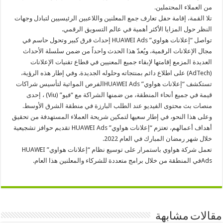
من العملاء المحتملين.
تلا القمة، إقامة حفل تعارف جمع المعلنين واللاعبين الرئيسيين لتبادل وجهات
النظر حول المزايا الأكثر أهمية في عالم التسويق الرقمي.
تواصل “إعلانات هواوي” HUAWEI Ads إحداث فرق كبير وتحول حاسم في
مجال الإعلانات الرقمية، ويُعدّ هذا الحدث واحداً من ضمن سلسلة الأحداث
العديدة المزمع إقامتها لإبقاء جميع المعنيين في قطاع تقنيات الإعلانات
(AdTech) على اطلاع دائم بمنتجاته وحلوله الجديدة. وفي إطار هذه الرؤية،
تستكشف “إعلانات هواوي” HUAWEI Adsالفرص المواتية لتأسيس شراكات
قيمة في جميع أنحاء المنطقة، من ضمنها الشراكة مع “فيو” (Viu) ، إحدى
منصات بث محتوى الفيديو عند الطلب البارزة في منطقة الشرق الأوسط.
وعلى هذا النحو، في إطار سعيها لتمكين شريحة العملاء المستهدفة من تحقيق
أهداف أعمالهم، تعتزم “إعلانات هواوي” HUAWEI Ads تقديم حوافز تشجيعية
خلال شهر رمضان المبارك في العام 2022.
تعمل شركة هواوي باستمرار على توسيع نظام “إعلانات هواوي” HUAWEI
Adsفي المنطقة من خلال برامج متعددة للشركاء والمعلنين هذا العام.
مقالات مشابهة