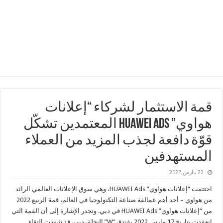
قمة الاستثمار لشركاء “إعلانات
هواوي” HUAWEI Ads المعتمدين تشكّل
قوّة دافعة لجذب المزيد من العملاء
المستهدفين
22 مارس,2022
اختتمت “إعلانات هواوي” HUAWEI Ads، وهي سوق الإعلانات العالمي الرائد
من هواوي – أحد أهم عمالقة صناعة التكنولوجيا في العالم، قمة الربيع 2022
من “إعلانات هواوي” HUAWEI Ads في دبي. وتجدر الإشارة إلى أن القمة التي
انعقدت بتاريخ 17 مارس 2022 بفندق “W” النخلة، دبي، قد شهدت التقاء