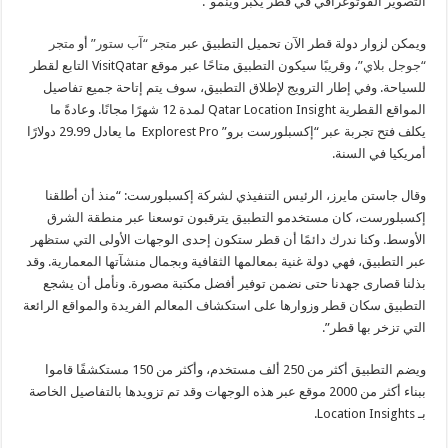
التصوير الفوتوغرافي في قطر يكبر وينمو”.
ويمكن لزوار دولة قطر الآن تحميل التطبيق عبر
متجر “آب ستور”
أو
متجر
“جوجل بلاي”
، وقريبًا سيكون التطبيق متاحًا عبر موقع
VisitQatar
التابع لقطر
للسياحة. وفي إطار الترويج لإطلاق التطبيق، سوف يتم إتاحة جميع تفاصيل
المواقع القطرية
Qatar Location Insight
لمدة 12 شهرًا مجانًا. وعادةً ما
يكلف فتح تجربة عبر “إكسبلورست برو”
Explorest Pro
ما يعادل 29.99 دولارًا
أمريكيا في السنة.
وقال جاستن مايرز، الرئيس التنفيذي لشركة إكسبلورست: “منذ أن أطلقنا
إكسبلورست، كان مستخدمو التطبيق يترقبون توسعنا عبر منطقة الشرق
الأوسط. وكنا ندرك دائمًا أن قطر ستكون إحدى الوجهات الأولى التي ستظهر
عبر التطبيق، فهي دولة غنية بمعالمها الثقافية وبجمال منشآتها المعمارية. وقد
بذلنا قصارى جهدنا حتى نضمن توفير أفضل مكتبة مصورة. ونأمل أن يشجع
التطبيق سكان قطر وزوارها على استكشاف المعالم الفريدة والمواقع الرائعة
التي تزخر بها قطر”.
ويضم التطبيق أكثر من 250 ألف مستخدم، وأكثر من 150 مستكشفًا قاموا
ببناء أكثر من 2000 موقع عبر هذه الوجهات وقد تم تزويدها بالتفاصيل الخاصة
بـ
Location Insights
.