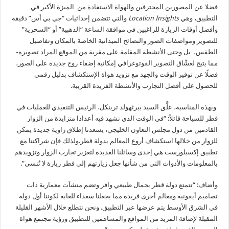
فضلا عن المصورين المحترفين والهواة الاستفادة من الميزة الأكبر في
التطبيق، وهي
Location Insights
والتي تتضمن إحداثيات “جي بي أس” دقيقة
وأفضل أوقات الزيارة للراغبين في موافقة الساعة “الذهبية” أو “السحرية”
للتصوير ومواصفات الصور والنصائح الميدانية الخاصة بالمكان وتفاصيل
الطقس، بل وحتى الأنشطة المقامة على مقربة من الموقع المراد تصويره-
مما يتيح لعشَّاق التصوير الفوتوغرافي إمكانية إضفاء روح جديدة على الصور،
فضلًا عن توفير الوقت والجهد
مع تزويد
هواة الإستكشاف
بدليل رقمي
للحصول على أفضل التجارب والأنشطة الفريدة القريبة.
وبهذه المناسبة، علَّق السيد بيرثهولد ترينكل، الرئيس التنفيذي للعمليات في
قطر للسياحة قائلاً: “في الوقت الذي نشهد فيه أعدادا متزايدة من الزوار
القادمين من دول مجلس التعاون الخليجي، يسعدنا إطلاق زاوية جديدة يمكن
للزوار من خلالها استكشاف أروع المعالم بدولة قطر.ولذلك فإن شراكتنا مع
تطبيق إكسبلورست هي إحدى وسائلنا العديدة لتعزيز تجارب الزوار وتزويدهم
بالمعلومات والأدوات التي من شأنها جعل زيارتهم إلى قطر زيارة لا تُنسى”.
وأضاف: “تتمتع
دولة
قطر بجمال طبيعي وافر وتضم منشآت معمارية ذات
تصاميم أيقونية ومعالم أخرى فريدة مما يجعلنا سعداء للغاية لكوننا أول دولة
في الشرق الأوسط يتم عرضها عبر التطبيق. ونحن نتطلع خلال الأشهر القليلة
المقبلة لإضافة المزيد من المواقع والمساهمين للتطبيق ورؤية مجتمع هواة