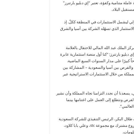
ملة متنامية وكفؤة، تعتبر “إي دبليو بارتنرز”
ستقبل البلاد.
أولي ليشمل الاستثمارات في المنطقة ككلّ. إذ
لاستثمار الذي تسهّله الشركة بين آسيا والشرق
ز الملك عبد الله المالي للاحتفال بالعلامة
دبليو بارتنرز: “كنا أول منصة استثمارية عابرة
 كبيرًا على مدار السنوات السبع الماضية.
الفرص بين آسيا والسعودية – المشاركة بين
ملكة من خلال الاستثمارات الاستراتيجية عبر
ي، يسعدنا أن نجدد التزامنا تجاه المملكة وأن نشير
فرص ونتطلع إلى العمل على اغتنامها بينما
لعالمي”.
، طلال البكر، الرئيس التنفيذي للشركة السعودية
للحوسبة السحابية، وهي شركة تابعة لمحفظة “إي دبليو بارتنرز” ومشروع مشترك مع مجموعة stc، وعلي بابا كلاود،
لومات.