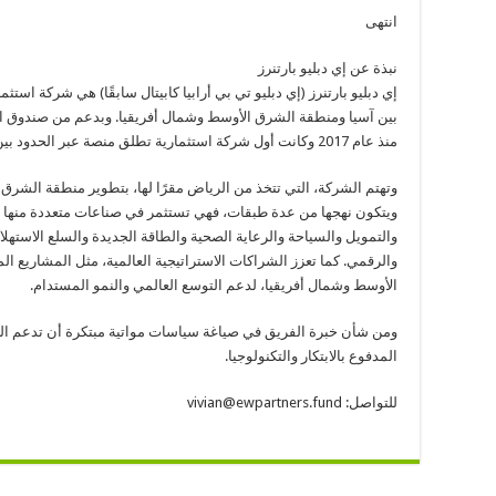
انتهى
نبذة عن إي دبليو بارتنرز
إي دبليو بارتنرز (إي دبليو تي بي أرابيا كابيتال سابقًا) هي شركة است
بين آسيا ومنطقة الشرق الأوسط وشمال أفريقيا. وبدعم من صندوق ال
منذ عام 2017 وكانت أول شركة استثمارية تطلق منصة عبر الحدود بين المملكة والصين.
وتهتم الشركة، التي تتخذ من الرياض مقرًا لها، بتطوير منطقة الشرق 
ويتكون نهجها من عدة طبقات، فهي تستثمر في صناعات متعددة منها التك
والتمويل والسياحة والرعاية الصحية والطاقة الجديدة والسلع الاستهل
والرقمي. كما تعزز الشراكات الاستراتيجية العالمية، مثل المشاريع ا
الأوسط وشمال أفريقيا، لدعم التوسع العالمي والنمو المستدام.
ومن شأن خبرة الفريق في صياغة سياسات مواتية مبتكرة أن تدعم الحك
المدفوع بالابتكار والتكنولوجيا.
للتواصل: vivian@ewpartners.fund