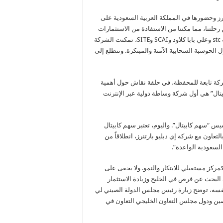
تنرز وحضورها في المملكة العربية السعودية على
 رحلتنا، مما مكننا من الاستفادة من الاستثمارات
الاستراتيجية وفرص التعاون. وبالتعاون مع قادة الصناعة، مثل مجموعة stc وعلي بابا كلاود وSCAI وSITE، تمكنت الشركة
 الحوسبة السحابية الآمنة والمبتكرة. ونتطلع إلى
كة تابعة للمحفظة، في حلقة نقاش حول أهمية
يتال” هي أول شركة وساطة دولية عبر الإنترنت
يس “سهم كابيتال”. واليوم، تعتبر سهم كابيتال
عاون مع شركة إي دبليو بارتنرز، انطلاقاً من
السعودية الواعدة”.
مركز مستقبلي للابتكار والنمو. ولا يخفى على
البحث عن فرص في الخليج وزيادة الاستثمار
اف بين عامي 2022 و2023. وفي الوقت نفسه، توضح زيارة رئيس مجلس الدولة الصيني لي
لصين ودول مجلس التعاون الخليجي التعاون في