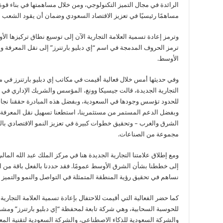
الرائدة في مجال التميز التكنولوجي، ومن خلال مساهمتها في بناء قوة عا
مساهمًا رئيسيًا في تعزيز الاقتصاد السعودي وضمان أن يقود الشعب م
وترمز إعادة تسمية العلامة التجارية الآن إلى توسيع نطاق تركيزها ال
ترمز الحروف المدمجة في اسم “إي دبليو بارتنرز” إلى نقل المعرفة وا
الأوسط.
وفي حديثها أمس خلال فعالية أقيمت في مكاتب إي دبليو بارتنرز في مرك
التجارية الجديدة، قالت جيسيكا وونغ، المؤسس والشريك الإداري في إي 
للحدود تؤسس وجودها في السعودية، وبفضل هذه المبادرة حققنا نجاحاً
وبفضل الدعم المستمر من مستثمرينا، استطعنا تسهيل نقل المعرفة و
الشرق والغرب – وتحقيق خطوات كبيرة في تعزيز النمو الاقتصادي بالم
مجموعة من الصناعات.
ومع إطلاق علامتنا التجارية الجديدة هنا في مركز الملك عبد الله المال
إلى خططنا بشأن الشرق الأوسط عمومًا. فقد حددنا بالفعل باقة من ال
نساهم في تحقيق رؤية المنطقة المتمثلة في التواصل والنمو والتميز ا
كما حضر الفعالية التي أقيمت للاحتفال بإعادة تسمية العلامة التجارية
والشركة السعودية للذكاء الاصطناعي، والشركة السعودية لتقنية المع