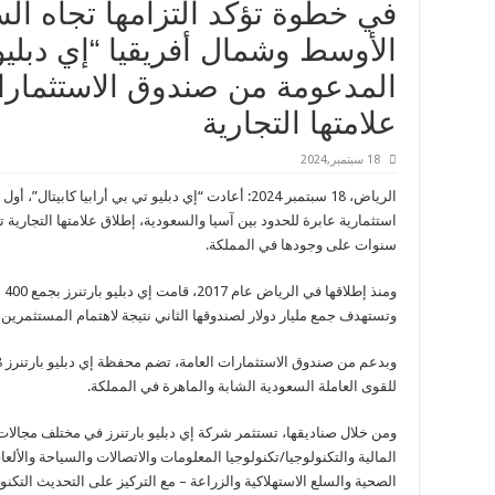
في خطوة تؤكد التزامها تجاه ا
الأوسط وشمال أفريقيا “إي دبليو ت
المدعومة من صندوق الاستثمارات
علامتها التجارية
18 سبتمبر,2024
الرياض، 18 سبتمبر 2024: أعادت “إي دبليو تي بي أرابيا
استثمارية عابرة للحدود بين آسيا والسعودية، إطلاق علامتها التجارية ت
سنوات على وجودها في المملكة.
وم
وتستهدف جمع مليار دولار لصندوقها الثاني نتيجة لاهتمام المستثمرين ا
للقوى العاملة السعودية الشابة والماهرة في المملكة.
ومن خلال صناديقها، تستثمر شركة إي دبليو بارتنرز في مختلف مجالات ا
المالية والتكنولوجيا/تكنولوجيا المعلومات والاتصالات والسياحة والألع
الصحية والسلع الاستهلاكية والزراعة – مع التركيز على التحديث التك