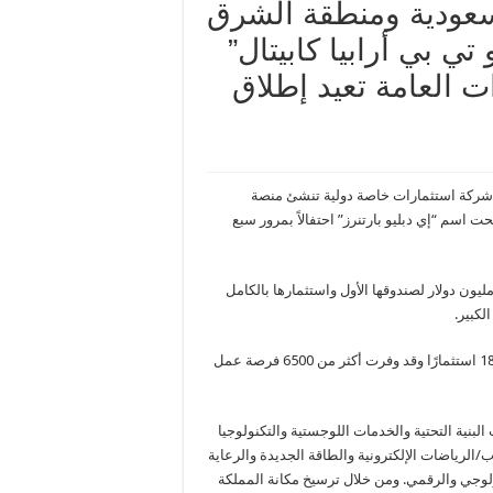
لسعودية ومنطقة الشرق
ي بي أرابيا كابيتال”
 العامة تعيد إطلاق
 كابيتال”، أول شركة استثمارات خاصة دولية تنشئ منصة
حت اسم “إي دبليو بارتنرز” احتفالاً بمرور سبع
نذ إطلاقها في الرياض عام 2017، قامت إي دبليو بارتنرز بجمع 400 مليون دولار لصندوقها الأول واستثمارها بالكامل
لكبير.
وبدعم من صندوق الاستثمارات العامة، تضم محفظة إي دبليو بارتنرز 18 استثمارًا وقد وفرت أكثر من 6500 فرصة عمل
لبنية التحتية والخدمات اللوجستية والتكنولوجيا
اب/الرياضات الإلكترونية والطاقة الجديدة والرعاية
نولوجي والرقمي. ومن خلال ترسيخ مكانة المملكة