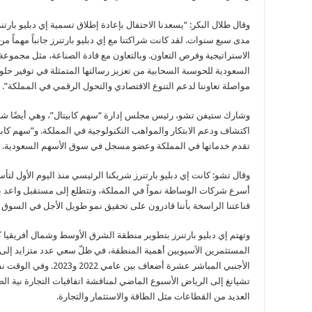
وقال طلال البكر: “يسعدنا الاحتفال بإعادة إطلاق تسمية إي دبليو بار
مدى سبع سنوات. لقد كانت شراكتنا مع إي دبليو بارتنرز جانباً مهماً من
السعودية للحوسبة السحابية من تعزيز رسالتها المتمثلة في توفير حلول
مواصلة تعاوننا لدعم التنوع الاقتصادي والتحول الرقمي في المملكة”.
وشارك ستيفن تشو، رئيس مجلس إدارة “سهم كابيتال”، وهي أيضًا شر
اكتشاف ودعم الابتكار والمواهب التكنولوجية في المملكة. و”سهم كاب
تقدم خدماتها في المملكة وعضو مسجل في سوق الأسهم السعودية.
وقال تشو: كانت إي دبليو بارتنرز شريكنا الرئيسي منذ اليوم الأول لتأس
أسرع شركات الوساطة نمواً في المملكة، وتتطلع إلى مستقبل واعد بالت
قناعتنا الراسخة بأننا قادرون على تحقيق نمو طويل الأجل في السوق 
وتهتم إي دبليو بارتنرز بتطوير منطقة الشرق الأوسط وشمال أفريقيا ك
المستثمرين الآسيويين أهمية المنطقة، في ظلّ سعي عدد متزايد إلى 
الأجنبي المباشر عشرة أضع
تشيانغ إلى الرياض الأسبوع الماضي لمناقشة اتفاقيات التجارة نية ا
العديد من القطاعات مثل الطاقة والاستثمار والتجارة.