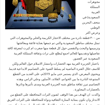
مجوهرات
المملكة
العربية
السعودية) في
متحف البحرين
الوطني
وعرض اكثر
من ٣٠٠ قطعة نادرة من مختلف الاحجار الكريمة والحلي والمجوهرات التي
تمثل مختلف مناطق السعودية والتي تم جمعها بعناية فائقة ومعالجتها
وترميمها والبحث والتقصي حول كل قطعة منها صغرت ام كبرت لمعرفة كافة
تفاصيلها وتقديمها للعالم اجمع ليطلع على تراث وثقافة المملكة العربية
السعودية عبر العصور.
باعتبار الجزيرة العربية مهد الحضارات وانتشار الاسلام حول العالم ولكن
للاسف خلال الفترة الماضية لم يسلط الضوء على التصاميم الابداعية قديما.
ويحتوى المعرض، الذي يستمر حتى مايو 2019م، على العديد من القطع
المتنوعة النادرة ما بين الخواتم، القلائد، الأساور، وحلي الراس. وهذه
التصاميم تبرز ثقافة مناطق شبه الجزيرة العربية ومدى تأثيرها وتاثرها
بالحضارات المجاورة ‪.‬
واكدت ان الهدف من هذا الوقف لفنون التراث المحافظة على القطع من
الاندثار وان تكون بمثابة المنارة الثقافيه ونواة للمحافظة على التراث العريق
حتى يبقى ارث الاجداد مفخرة لجميع الاجيال بالاضافة الى استخدامه كمرجع