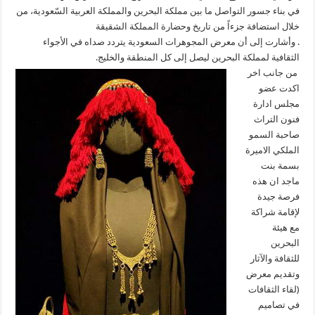
في بناء جسور التواصل ما بين مملكة البحرين والمملكة العربية السّعودية، من
خلال استضافة جزءاً من تاريخ وحضارة المملكة الشقيقة
‏‪.‬ وأشارت إلى أن معرض المجوهرات السعودية يتردد صداه في الأجواء
الثقافية لمملكة البحرين ليصل إلى كل المنطقة والخليج‪.‬‬
من جانب اخر
اكدت عضو
مجلس ادارة
فنون التراث
صاحبة السمو
الملكي الاميرة
بسمة بنت
ماجد ان هذه
فرصة جيدة
لإقامة شراكة
مع هيئة
البحرين
للثقافة والآثار
وتقديم معرض
(لقاء الثقافات
في تصاميم