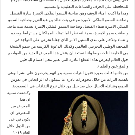
للمحافظة على الحرف والصناعات التقليدية والتصميم.
وهذا ما اكدته امناء الوقف وهن صاحبة السمو الملكي الاميرة سارة الفيصل
وصاحبة السمو الملكي الاميرة موضي بنت خالد بن عبدالعزيز وصاحبة السمو
الملكي الاميرة هيفاء الفيصل وصاحبة السمو الملكي الاميرة بسمة بنت ماجد.
واضافت سمو الاميرة بسمة انه نظرا لما تمثله المملكتان من ترابط ووحده
وانتماء وتلاحم على مدى السنين الامر الذي جعلنا نحرص على التواجد في
المتحف الوطني البحريني العالمي وكذلك الدعوة الكريمه من سمو الشيخة
مي الخليفة لنا خصوصا واننا نستعد ان ينتقل هذا المعرض للعديد من العواصم
حول العالم ليعرض هذه القطع النادرة التي تعتبر محل اهتمام للباحثين
والمؤرخين والعلماء.
من جانبها قالت مديرة فنون التراث سمية بدر انهم يحرصون على نشر الوعي
باهمية التراث من خلال مجوهرات نادرة ما سيكون له اثر ايجابي في نفوس
الجميع وتتناقله الاجيال جيل بعد جيل من خلال تنوع الثقافات في السعودية.
وكشفت سميه
ان هذا
المعرض من
المفترض ان
يكون في عدد
من الدول خلال
العام ٢٠١٩