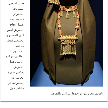
وذلك لعرض
الموروث
السعودي
خصوصا بعد
اصداء نجاح
المعرض ليس
على المستوى
الخليجي فقط
بل على
المستوى
العالمي مؤكدة
ان مثل هذا
المعرض
يعكس صورة
ايجابية عن
السعودية في
مختلف دول
العالم ويعزز من تواجدها التراثي والثقافي.