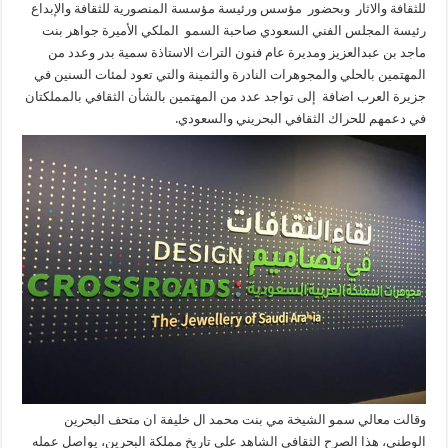
للثقافة والاثار وبحضور مؤسس ورئيسة مؤسسة المنصورية للثقافة والإبداع
رئيسة المجلس الفني السعودي صاحبة السمو الملكي الأميرة جواهر بنت
ماجد بن عبدالعزيز ومديرة عام فنون التراث الاستاذة سمية بدر وعدد من
المهتمين بالحلي والمجوهرات النادرة والثمينة والتي تعود لمئات السنين في
جزيرة العرب اضافة إلى تواجد عدد من المهتمين بالشأن الثقافي بالمملكتان
في دعمهم للحراك الثقافي البحريني والسعودي.
وقالت معالي سمو الشيخة مي بنت محمد ال خليفة ان متحف البحرين
الوطني، هذا الصرح الثقافي الشاهد على تاريخ مملكة البحرين، يواصل عمله