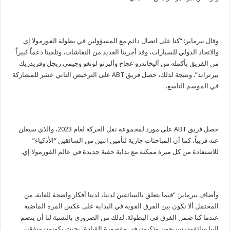
وقال بيرماير: “كنا على اتصال دائم مع المسؤولين في بطولة الفورمولا إي
والاتحاد الدولي للسيارات، وقد أجرينا العديد من النقاشات، وتلقينا دعماً كبيراً
من الفريق بأكمله من أليخاندرو عجاج وألبرتو لونغو وجيمي ريجل وفريدريك
بيرتراند”. ونتيجة لذلك، حصل فريق
ABT
على الترخيص الثاني عشر للمشاركة
في الموسم التاسع.
حصل فريق
ABT
على مورد لمجموعة نقل الحركة لعام 2023، والذي سيعلن
عنه قريباً، كما أن المباحثات جارية لتأمين اثنين من السائقين “الأذكياء”
للاستفادة من كل ميزة ممكنة مع بداية حقبة جديدة في عالم الفورمولا إي.
وأضاف بيرماير: “فيما يتعلق بالسائقين لدينا، لدينا أفكار واضحة للغاية. من
المحتمل ألا نكون بين الفرق القوية في البداية على عكس المرة الماضية
عندما كنا ضمن الفرق في البطولة. لذلك من الضروري بالنسبة لنا أن ينضم
إلينا سائقون سريعون وذكيون في مقصورة القيادة، بحيث يكونون متفقين