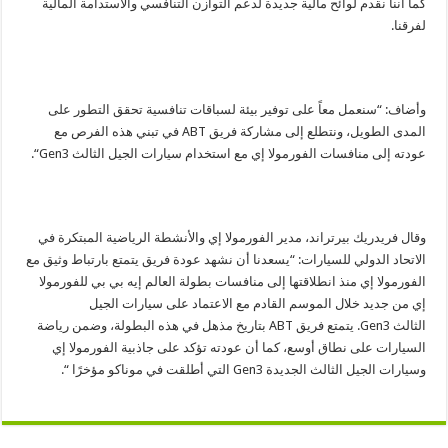
كما أننا نقدم لوائح مالية جديدة لدعم التوازن التنافسي والاستدامة المالية
لفرقنا.
وأضاف: “سنعمل معاً على توفير بيئة لسباقات تنافسية تحقق التطور على
المدى الطويل، ونتطلع إلى مشاركة فريق
ABT
في تبني هذه الفرص مع
عودته إلى منافسات الفورمولا إي مع استخدام سيارات الجيل الثالث
Gen3
“.
وقال فريدريك بيرتراند، مدير الفورمولا إي والأنشطة الرياضية المبتكرة في
الاتحاد الدولي للسيارات: “يسعدنا أن نشهد عودة فريق يتمتع بارتباط وثيق مع
الفورمولا إي منذ انطلاقتها إلى منافسات بطولة العالم إيه بي بي للفورمولا
إي من جديد خلال الموسم القادم مع الاعتماد على سيارات الجيل
الثالث
Gen3
. يتمتع فريق
ABT
بتاريخ مذهل في هذه البطولة، وضمن رياضة
السيارات على نطاق أوسع، كما أن عودته تؤكد على جاذبية الفورمولا إي
وسيارات الجيل الثالث الجديدة
Gen3
التي أطلقت في موناكو مؤخرًا “.