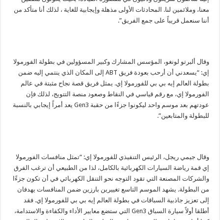
معنا، وملائمين لنا. المحادثات الأولى مذهلة وإيجابية للغاية ، لذلك أنا متأكد من
أننا سنعمل قريباً على جمع الفريق”.
وقال ألبرتو لونغو، المؤسس المشارك وكبير المسؤولين في بطولة الفورمولا
إي: “يسعدني أن أرحب بعودة فريق
ABT
إلى المكان الذي ينتمي إليه ضمن
بطولة العالم إيه بي بي للفورمولا إي. يمثل فريق قصة نجاح مثبتة في عالم
الفورمولا إي، مع رقم قياسي في النقاط وصعود منصة التتويج، لذلك فإن
عودتهم بعد موسم واحد ليكونوا جزءًا من حقبة
Gen3
يعد أمراً إيجابي بالنسبة
للبطولة والمتابعين”.
وقال جيمي ريجل، الرئيس التنفيذي للفورمولا إي: “تمثل منافسات الفورمولا
إي قمة رياضة السيارات الكهربائية بالكامل، لذا من الطبيعي أن ترغب الفرق
والشركات المصنعة التي تقود التوجه نحو التنقل الكهربائي في أن تكون جزءًا
من البطولة. يشهد الموسم التاسع تغييرين بارزين ضمن المنافسات يهدفان
إلى تعزيز جاذبية السباقات في بطولة العالم إيه بي بي للفورمولا إي. فقد
أطلقا أولاً سيارة السباق
Gen3
التي ستضع معايير الأداء والكفاءة والاستدامة،