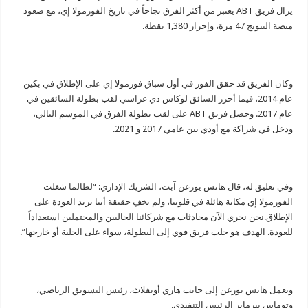
يزال فريق
ABT
يعتبر من أكثر الفرق نجاحاً في تاريخ الفورمولا إي، مع صعود
منصة التتويج 47 مرة، وإحراز 1,380 نقطة.
وكان الفريق قد حقق الفوز في أول سباق فورمولا إي على الإطلاق في بكين
عام 2014، فيما أحرز السائق لوكاس دي غراسي لقب بطولة السائقين في
عام 2017. وحصل فريق
ABT
على لقب بطولة الفرق في الموسم التالي،
ودخل في شراكة مع أودي بين عامي 2017 و 2021.
وفي تعليق له، قال هانس يورغن آبت، الشريك الإداري: “لطالما شغلت
الفورمولا إي مكانة هائلة في قلوبنا، ولم نخفِ حقيقة أننا نريد العودة على
الإطلاق.
نحن نجري الآن محادثات مع شركائنا الحاليين والمحتملين استعداداً
للعودة. الهدف هو جلب فريق قوي إلى البطولة، سواء على الحلبة أو خارجها”.
ويعمل هانس يورغن إلى جانب هاري أونفلاث، رئيس التسويق الرياضي،
وتوماس بيرماير الرئيس التنفيذي.