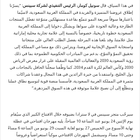
في هذا السياق، قال
سونيل كومار، الرئيس التنفيذي لشركة سبينس
: “يسرّنا
إطلاق عروضنا المتميزة والفريدة في المملكة العربية السعودية، لاسيّما
باعتبارها سوقاً سريعة النمو تتمتّع بقاعدة مستهلكين متنوّعة تفضّل المنتجات
الطازجة وعالية الجودة على سواها. ويشكّل دخولنا إلى المملكة العربية
السعودية خطوة تاريخيةً، خصوصاً بالنسبة إلى علامة تجارية محلية إماراتية
مثل علامتنا. وقد بلغنا هذه المرحلة بفضل الطلب العالي على منتجاتنا
واستجابة السوق الإيجابية لعروضنا، ويتزامن ذلك مع مساعي المملكة إلى
تحقيق النموّ والتنوّع، بدعم من المبادرات الحكومية الطموحة بما في ذلك
رؤية السعودية 2030 والفعاليات العالمية المقبلة على غرار معرض الرياض
2030 وكأس العالم لكرة القدم 2034. كما وظّفنا سجلّنا الحافل بالنجاحات في
دول الخليج، واستفدنا من خبرة الرائدين في هذا المجال وعقدنا شراكات
مثمرة في المملكة العربية السعودية، فأسسنا منصة قوية لتوسيع نطاق عملنا
ونتطلّع إلى أن نصبح علامةً موثوقة في هذه السوق المزدهرة.”
سيرحّب متجر سبينس في لا سترادا بضيوفه خلال الافتتاح الكبير الذي سيُقام
يوم الإثنين 24 يونيو عند الساعة 10 صباحاً، يليه مهرجان افتتاحي في عطلة
نهاية الأسبوع من الخميس 27 يونيو لغاية السبت 29 يونيو من الساعة 6 مساءً
وحتى 10 مساءً. وسيشمل المهرجان الافتتاحي موكباً استعراضياً وعروضاً