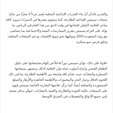
والجدير بالذكر أنّ بناء القدرات الإنتاجية المحلية يُعتبر جزءاً لا يتجزّأ من نجاح
منتجات سبينس الغذائية الطازجة. كما سيقوم متجرها في لاسترادا بتزويد كافة
متاجر العلامة المُقرّر افتتاحها في وقت لاحق من هذا العام في الرياض، ما
يؤكد على التزام سبينس بتعزيز الممارسات البيئية والاجتماعية بما يتماشى
مع رؤية السعودية 2030 وتوجّهها نحو تنويع الاقتصاد، ودعم المنتجات المحلية،
وخلق فرص نمو مبتكرة.
علاوةً على ذلك، تؤدّي سبينس دوراً فاعلاً في إلهام مجتمعاتها على تناول
الطعام الصحي واتباع أسلوب حياة يعزّز العافية كذلك. وتشتهر بمنتجاتها
المتميّزة والمغذّية، حيث تقدّم باقة واسعة من الأطعمة الطازجة بما في ذلك
اللحوم الحلال وثمار البحر والمخبوزات والأطعمة الجاهزة والأزهار والسلع
المستوردة والمحلية أيضاً. كما تركّز علامتها التجارية الخاصة سبينس فوود
على المنتجات عالية الجودة والطازجة والغنية بالمغذّيات، لتوفّر بدائل صحية
تلبي جميع الأذواق والتفضيلات في الشرق الأوسط.