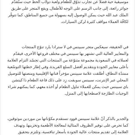
موسيقية حية فضلاً عن تجارب تذوّق للطعام ولعبة دولاب الحظّ حيث ستُقدّم
جوائز رائعة، إلى جانب الرسم على الوجه للأطفال. ويقع المتجر على طريق
الملك عبد الله حيث يمكن الوصول إليه بسهولة من جميع المناطق، كما تتوفّر
لكافّة العملاء مواقف كثيرة لركن السيارات.
في الحقيقة، سيعكس متجر سبينس في لا سترادا يارد تنوّع المنتجات
والمعايير العالية التي تشتهر بها سبينس في مختلف فروعها الأخرى، فيقدّم
لعملائه في السعودية مجموعة متنوّعة من المنتجات التي تجسّد التزام العلامة
بأعلى معايير الجودة وبتقديم أفضل السلع الفريدة. وفي إطار خطتها التوسّعية
ممتدّة النطاق، أطلقت علامة سبينس مؤخراً قناتها الإقليمية ومنصتها للتوصيل
المحلي عبر الإنترنت، سبينس سويفت. زِد على ذلك قاعة الطعام ذا كيتشن
باي سبينس حيث يمكن للعملاء تناول الطعام أو أخذه معهم، كما يمكنهم شراء
الوجبات الطازجة لاصطحابها إلى المنزل.
والجدير بالذكر أنّ علامة سبينس فوود تستقدم مكوّناتها من موردين موثوقين،
كما تحرص على توفير الظروف المثالية لمعالجة الأطعمة وتخزينها. وتهدف
العلامة إلى تقديم منتجات عالية الجودة بأسعار تنافسية، وتلتزم بتحقيق