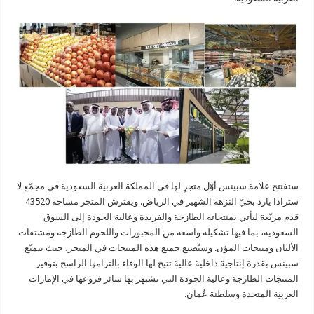
ستفتتح علامة سبينس أوّل متجرٍ لها في المملكة العربية السعودية في مجمّع لا
سترادا يارد بحيّ النزهة الشهير في الرياض. ويفترش المتجر مساحة 43520
قدم مربّعة ليأتي بمنتجاته الطازجة والفريدة وعالية الجودة إلى السوق
السعودية، بما فيها تشكيلة واسعة من المخبوزات واللحوم الطازجة ومشتقات
الألبان ومنتجات المؤن. وستُصنع جميع هذه المنتجات في المتجر، حيث تتمتّع
سبينس بقدرة إنتاجية داخلية عالية تتيح لها الوفاء بالتزامها الراسخ بتوفير
المنتجات الطازجة وعالية الجودة التي تشتهر بها سائر فروعها في الإمارات
العربية المتحدة وسلطنة عُمان.