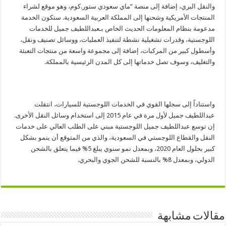
والنقل البري، إضافة إلى منصة “ماي سعودي ستور.كوم، وهو موقع لشراء
المنتجات الأمريكية وشحنها إلى المملكة العربية السعودية. ستكون الخدمة
مدعومة بنظام المعلومات الحديث الخاص بـعبداللطيف جميل للخدمات
اللوجستية، وقدرات تشغيلية نشطة لتنفيذ العمليات، ووسائل تصنيف ونقل،
وأسطول كبير من المركبات، إضافة إلى مجموعة واسعة من منتجات التعبئة
والتغليف، وسوف تصل خدماتها إلى كل المدن الرئيسية بالمملكة.
واستناداً إلى سجلها القوي في الخدمات اللوجستية للسيارات، انتقلت
عبداللطيف جميل لأول مرة في عام 2015 إلى استخدام وسائل النقل الأخرى.
إن توسع عبداللطيف جميل اللوجستية مبني على الطلب العالي على خدمات
النقل والقطاع اللوجستي في السعودية، والذي من المتوقع أن ينمو بشكل
كبير بحلول العام 2020، وبمعدل نمو سنوي يبلغ 5% فيما يتعلق بالشحن
الدولي، وبمعدل 8% بالنسبة للشحن الجوي والبحري.
مقالات مشابهة