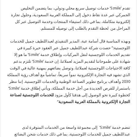
تقدم ’S:mile‘ خدمات توصيل سريع محلي ودولي، بما يتضمن التخليص
الجمركي عبر عدة نقاط دخول إلى المملكة العربية السعودية، وحلول تجارة
إلكترونية متكاملة، بما في ذلك استيفاء المنتجات وخدمة التوصيل عبر كل
المراحل من لحظة التقدم بالطلب إلى توصيله للمستلم.
وبهذه المناسبة قال أسامة عبة، المدير التنفيذي لعبداللطيف جميل للخدمات
اللوجستية:’’ حصدت شركة عبداللطيف جميل عبر العقود خبرة كبيرة في
تقديم الخدمات اللوجستية لنقل المركبات، وإطلاق خدمة ’S:mile‘ ما هو إلا
شهادة على طموحاتنا لتقديم المزيد لعملائنا. إن خدمة ’S:mile‘ تلتزم بدعم
كافة الاحتياجات اللوجستية لعملائنا، وتوصل بضائعهم بمهنية عالية في الوقت
الذي تشهد فيه التجارة الإلكترونية نمواً سريعاً، تماشياً مع أهداف رؤية المملكة
2030 وأهداف برنامج تطوير الصناعة الوطنية والخدمات اللوجستية. إننا ننظر
باستمرار للفرص الجديدة من أجل خدمة المملكة، ويأتي إطلاق خدمة ’S:mile‘
كخطوة كبيرة نحو الوصول إلى هدفنا كأول مزود
للخدمات اللوجستية لصناعة
التجارة الإلكترونية بالمملكة العربية السعودية
‘‘
تنضم خدمة ’S:mile‘ إلى مجموعة واسعة من الخدمات المتوفرة لدى
عبداللطيف جميل للخدمات اللوجستية، بما في ذلك خدمات شحن البضائع