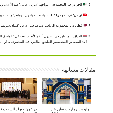
الجزائر:
في
المجموعة J
، مواجهة “ديربي عربي” ضد الأردن، ومب
تونس:
في
المجموعة F
، ستواجه الطواحين الهولندية والسامورا
قطر:
في
المجموعة B
، تلعب ضد صاحب الأرض (كندا) وسويسرا
العراق:
(لم يظهر في الجدول أعلاه) لأنه سيلعب في
“الملحق ال
أحد المقعدين المخصصين للملحق العالمي (في المجموعة G أو H).
مقالات مشابهة
لولو هايبرماركت تعلن عن
دراغون وورلد السعودية