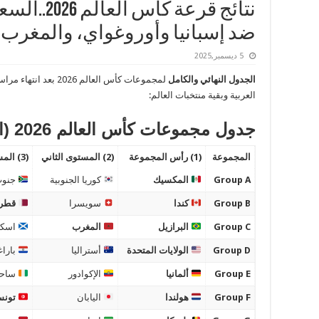
نتائج قرعة ك
ضد إسبانيا وأوروغواي، والمغرب 
5 ديسمبر,2025
الجدول النهائي والكامل
لمجموعات كأس العالم 6
العربية وبقية منتخبات العالم:
جدول مجموعات كأس العالم 2026 (الرسمي)
المجموعة
(1) رأس المجموعة
(2) المستوى الثاني
(3) المستوى الثالث
Group A
المكسيك
كوريا الجنوبية
جنوب 
Group B
كندا
سويسرا
قطر
Group C
البرازيل
المغرب
اسكتل
Group D
الولايات المتحدة
أستراليا
باراغ
Group E
ألمانيا
الإكوادور
ساحل
Group F
هولندا
اليابان
تون