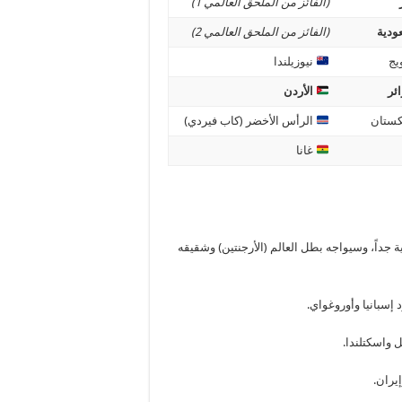
(الفائز من الملحق العالمي 1)
ودية
(الفائز من الملحق العالمي 2)
يج
نيوزيلندا
ئر
الأردن
كستان
الرأس الأخضر (كاب فيردي)
غانا
ة جداً، وسيواجه بطل العالم (الأرجنتين) وشقيقه
إسبانيا وأوروغواي.
 واسكتلندا.
يران.