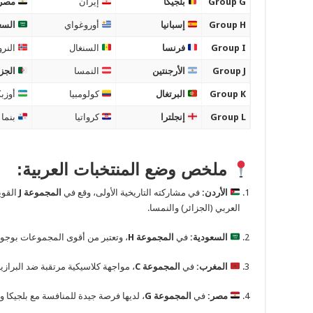
Group G
بلجيكا
إيران
مصر
Group H
إسبانيا
أوروغواي
السع
Group I
فرنسا
السنغال
النرو
Group J
الأرجنتين
النمسا
الجزا
Group K
البرتغال
كولومبيا
أوزب
Group L
إنجلترا
كرواتيا
بنما
ملخص وضع المنتخبات العربية:
الأردن:
في مشاركته التاريخية الأولى، وقع في
المجموعة J
القوي
العربي (الجزائر) والنمسا.
السعودية:
في
المجموعة H
، وتعتبر من أقوى المجموعات بوجود 
المغرب:
في
المجموعة C
، مواجهة كلاسيكية مرتقبة ضد البرازيل
مصر:
في
المجموعة G
، لديها فرصة جيدة للمنافسة مع بلجيكا وإ