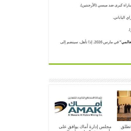
اراة كبرى ضد ميسي (الأرجنتين).
ي الياباني.
.
عالمي”
في مارس 2026. إذا تأهل، سينضم إلى
 تطلق
مجلس إدارة أماك يوافق على