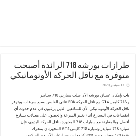
طرازات بورشه ‎718 الرائدة أصبحت
متوفرة مع ناقل الحركة الأوتوماتيكي
13 سبتمبر,2020
بات
بإمكان عشاق بورشه الآن طلب سيارتي
718
سبايدر
و
718
كايمن
GT4
مع ناقل الحركة
PDK
ثنائي القابض بسبع سرعات. ويتوفر
ناقل الحركة الأوتوماتيكي الآن للسائقين الذين يرغبون في عدم حدوث أي
انقطاعات في التسارع أثناء تغيير السرعة والحصول على معدلات تسارع
أفضل. وبالمقارنة مع سيارات
718
المجهزة بناقل الحركة اليدوي، فإن
سيارة
718
سبايدر وسيارة
718
كايمن
GT4
المجهزتان بمحرك
بقوة
420
حصان متري ‏(309 كيلووات) تتسارعان الآن من السكون