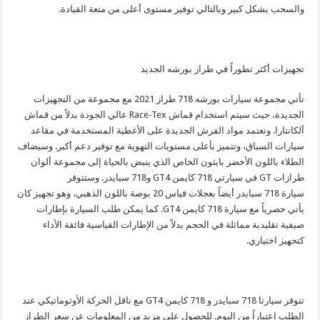
والسحب بشكل كبير وبالتالي توفير مستوى أعلى من متعة القيادة‏.
تجهيزات أكثر تطوراً في طراز بورشه الجديد
تأتي مجموعة سيارات بورشه
718
طراز
2021
مع مجموعة من التجهيزات
الجديدة، حيث سيتم استخدام قماش
Race-Tex
عالي الجودة بدلاً من قماش
ألكانتارا. وتعتمد مواد الفرش الجديدة على الأغطية المستخدمة في مقاعد
سيارات السباق، وتتميز بأعلى مستويات التهوية مع توفير دعم أكبر. وسيضاف
الطلاء باللون الأخضر بايثون الخاص الذي ينبض بالحياة إلى مجموعة ألوان
طرازات
GT
في سيارتي
718
كايمن
GT4
و718 سبايدر. وستتوفر
سيارة
718
سبايدر أيضاً بعجلات قياس
20
بوصة باللون الذهبي، وهو تجهيز كان
يأتي حصرياً مع سيارة
718
كايمن
GT4
. كما يمكن طلب السيارة بإطارات
صيفية تقليدية مماثلة في الحجم بدلاً من الإطارات القياسية فائقة الأداء
كتجهيز اختياري‏.
تتوفر سيارتا
718
سبايدر و
718
كايمن
GT4
مع ناقل الحركة الأوتوماتيكي عند
الطلب اعتباراً من اليوم. للحصول على مزيد من المعلومات عن سعر الطراز