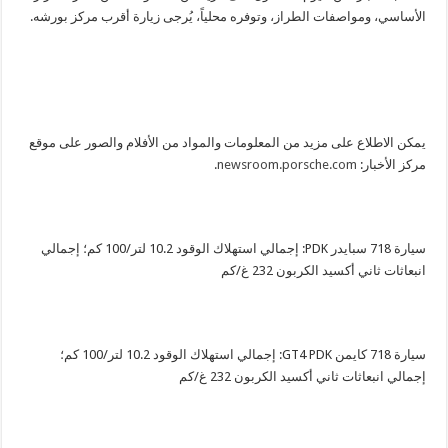
الأساسي، ومواصفات الطراز، وتوفره محلياً، يُرجى زيارة أقرب مركز بورشه‏.
يمكن الاطلاع على مزيد من المعلومات والمواد من الأفلام والصور على موقع
مركز الأخبار:
newsroom.porsche.com
‏.
سيارة
718
سبايدر
PDK
: إجمالي استهلاك الوقود
10.2
لتر/100 كم؛ إجمالي
انبعاثات ثاني أكسيد الكربون
232
غ/كم
سيارة
718
كايمن
GT4 PDK
‏: إجمالي استهلاك الوقود
10.2
لتر/100 كم؛
إجمالي انبعاثات ثاني أكسيد الكربون
232
غ/كم