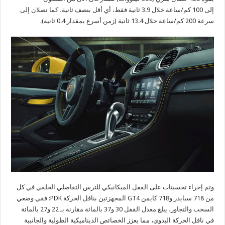
إلى
100
كم/ساعة خلال
3.9
ثانية فقط، أي أقل بنصف ثانية، كما تصلان إلى
سرعة
200
كم/ساعة خلال
13.4
ثانية (زمن أسرع بمقدار
0.4
ثانية)‏.
وتم إجراء تحسينات على القفل الميكانيكي للترس التفاضلي الخلفي في كل
من
718
سبايدر و718 كايمن
GT4
المجهزتين بناقل الحركة
PDK
: ففي وضعي
السحب والتجاوز، يبلغ معدل القفل
30
و37 بالمائة مقارنة بـ
22
و27 بالمائة
في ناقل الحركة اليدوي، مما يعزز الخصائص الديناميكية الطولية والجانبية