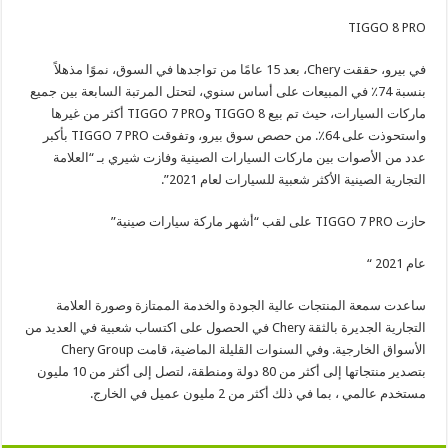
TIGGO 8 PRO
في بيرو، حققت Chery، بعد 15 عامًا من تواجدها في السوق، نموًا مذهلاً
بنسبة 74٪ في المبيعات على أساس سنوي، لتحتل المرتبة السابعة بين جميع
ماركات السيارات، حيث تم بيع TIGGO 8 وTIGGO 7 PRO أكثر من غيرها
واستحوذت على 64٪. من حصص سوق بيرو، وتفوقت TIGGO 7 PRO بأكبر
عدد من الأصوات بين ماركات السيارات الصينية وفازت شيري بـ “العلامة
التجارية الصينية الأكثر شعبية للسيارات لعام 2021”.
حازت TIGGO 7 PRO على لقب “أشهر ماركة سيارات صينية”
عام 2021 “
ساعدت سمعة المنتجات عالية الجودة والخدمة الممتازة وصورة العلامة
التجارية الجديرة بالثقة Chery في الحصول على اكتساب شعبية في العديد من
الأسواق الخارجية. وفي السنوات القليلة الماضية، قامت Chery Group
بتصدير منتجاتها إلى أكثر من 80 دولة ومنطقة، لتصل إلى أكثر من 10 مليون
مستخدم عالمي ، بما في ذلك أكثر من 2 مليون عميل في الخارج.