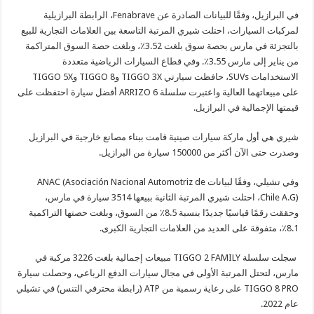
في البرازيل، وفقًا للبيانات الصادرة عن Fenabrave، الرابطة البرازيلية
لمركبات السيارات، احتلت شيري المرتبة التاسعة بين العلامات التجارية للبيع
بالتجزئة في مارس بحصة سوق بلغت 3.52٪، وبلغت حصة السوق المتراكمة
من يناير إلى مارس 3.55٪. وفي قطاع السيارات الرياضية متعددة
الاستخدامات SUVs، حافظت سيارتي TIGGO 3X وTIGGO 8 وTIGGO 5X
على مبيعاتهما العالية واعتبرت سلسلة ARRIZO 6 أفضل سيارة احتفظت على
قيمتها الإجمالية في البرازيل.
شيري هي أول ماركة سيارات صينية قامت ببناء مصانع خارجية في البرازيل
وصدرت حتى الآن أكثر من 150000 سيارة من البرازيل.
وفي تشيلي، وفقًا لبيانات ANAC (Asociación Nacional Automotriz de
Chile A.G)، احتلت شيري المرتبة الثانية ببيعها 3514 سيارة في مارس،
وحققت رقمًا قياسيًا جديدًا بنسبة 8.5٪ من السوق، وبلغت حصتها التراكمية
8.1٪، متفوقة على العديد من العلامات التجارية الكبرى.
سجلت سلسلة TIGGO 2 FAMILY مبيعات إجمالية بلغت 3226 مركبة في
مارس، لتحتل المرتبة الأولى في مجال سيارات الدفع الرباعي، وحصلت سيارة
TIGGO 8 PRO على رعاية رسمية من ATP (رابطة محترفي التنس) في تشيلي
عام 2022.