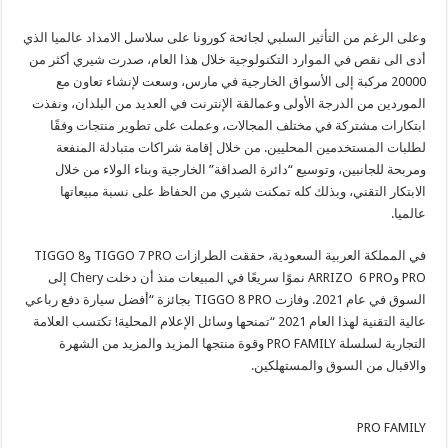
وعلى الرغم من التأثير السلبي لجائحة كورونا على سلاسل الامداد عالميا الذي
أدى الى نقص في الموارد التكنولوجية خلال هذا العام، صدرت شيري أكثر من
20000 مركبة إلى الأسواق الخارجية في مارس، وسعت لإنشاء تعاون مع
الموردين من الدرجة الأولى وعمالقة الإنترنت في العديد من البلدان، ونفذت
ابتكارات مشتركة في مختلف المجالات، وعملت على تطوير منتجات وفقًا
لطلبات المستخدمين المحليين. من خلال إقامة شراكات متبادلة المنفعة
ومربحة للجانبين، وتوسيع “دائرة الصداقة” الخارجية وبناء الولاء من خلال
الابتكار التقني، وبذلك كله تمكنت شيري من الحفاظ على نسبة مبيعاتها
عالميا.
في المملكة العربية السعودية، حققت الطرازات TIGGO 7 PRO وTIGGO 8
PRO وARRIZO 6 PRO نموًا سريعًا في المبيعات منذ أن دخلت Chery إلى
السوق في عام 2021. وفازت TIGGO 8 PRO بجائزة “أفضل سيارة دفع رباعي
عالية التقنية لهذا العام 2021 “تمنحها وسائل الإعلام المحلية! تكتسب العلامة
التجارية لسلسلة PRO FAMILY وقوة منتجها المزيد والمزيد من الشهرة
والاقبال من السوق والمستهلكين.
PRO FAMILY