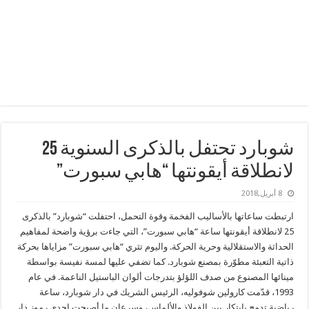
شوبارد تحتفل بالذكرى السنوية 25
لانطلاقة أيقونتها “هابي سبورت”
8 أبريل,2018
ارتبطت ساعاتها بالأساليب الفخمة وقوة التحمل، احتفلت “شوبارد” بالذكرى
25 لانطلاقة أيقونتها ساعة “هابي سبورت”، التي جاءت برؤية واضحة لمفاهيم
الحداثة والاستقلالية وحرية الحركة. واليوم تثري “هابي سبورت” مزاياها بحركة
ذاتية التعبئة مطوّرة ب
مصنع شوبارد. كما تضفي عليها لمسة نفيسة بواسطة
مينائها المصنوع من صدف اللؤلؤ بتدرجات ألوان الباستيل الناعمة.
في عام
1993، قدّمت كارولين شوفوليه، الرئيس الشريك في دار شوبارد، ساعة
رياضية تدمج بابتكار بين الفولاذ والألماس، وسرعان ما أصبحت إحدى رموز دار