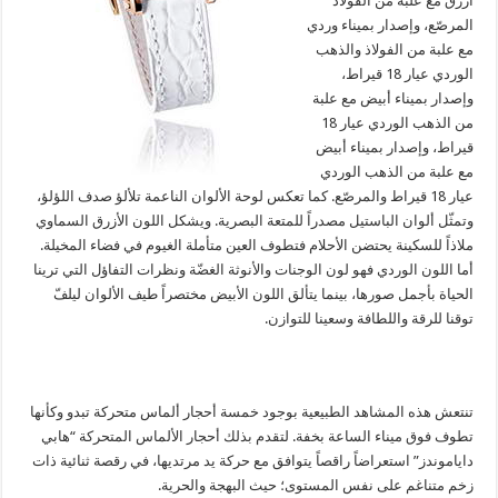
أزرق مع علبة من الفولاذ
المرصّع، وإصدار بميناء وردي
مع علبة من الفولاذ والذهب
الوردي عيار 18 قيراط،
وإصدار بميناء أبيض مع علبة
من الذهب الوردي عيار 18
قيراط، وإصدار بميناء أبيض
مع علبة من الذهب الوردي
عيار 18 قيراط والمرصّع. كما تعكس لوحة الألوان الناعمة تلألؤ صدف اللؤلؤ،
وتمثّل ألوان الباستيل مصدراً للمتعة البصرية. ويشكل اللون الأزرق السماوي
ملاذاً للسكينة يحتضن الأحلام فتطوف العين متأملة الغيوم في فضاء المخيلة.
أما اللون الوردي فهو لون الوجنات والأنوثة الغضّة ونظرات التفاؤل التي ترينا
الحياة بأجمل صورها، بينما يتألق اللون الأبيض مختصراً طيف الألوان ليلفّ
توقنا للرقة واللطافة وسعينا للتوازن.
تنتعش هذه المشاهد الطبيعية بوجود خمسة أحجار ألماس متحركة تبدو وكأنها
تطوف فوق ميناء الساعة بخفة. لتقدم بذلك أحجار الألماس المتحركة “هابي
داياموندز” استعراضاً راقصاً يتوافق مع حركة يد مرتديها، في رقصة ثنائية ذات
زخم متناغم على نفس المستوى؛ حيث البهجة والحرية.