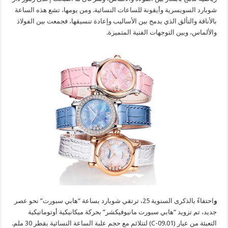
شوبارد السويسرية وأيقونة للساعات النسائية. ومن يومها، تشع هذه الساعة
بالأناقة والتألق الذي يدمج بين الأساليب وإعادة تنسيقها، فجمعت بين الفولاذ
والألماس، وبين التوجهات الفنية المتميزة.
و
احتفاءً بالذكرى السنوية 25، ترتقي شوبارد بساعة “هابي سبورت” نحو عصر
جديد، تم تزويد “هابي سبورت مانيوفيكشر” بحركة ميكانيكية أوتوماتيكية
التعبئة من عيار (09.01-C) لتتلائم مع حجم علبة الساعة النسائية بقطر 30 ملم.