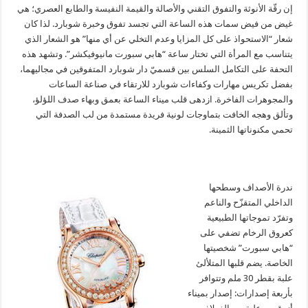
إن رقّة الأنوثة والتفوق التقني والأصالة والقيمة النفيسة والطابع العصري؛ هي
غيض من فيض سمات هذه الساعة التي تجسد تفوق وخبرة شوبارد. لذا كان
شعار “الاستحواذ على كل المزايا وعدم التخلي عن أي منها” هو الشعار الذي
يتناسب مع المرأة التي تختار ساعة “هابي سبورت مانيوفيكشر”. وتشهد هذه
التحفة على التكامل السلس بين قسميّ دار شوبارد المتفوقين في مجاليهما،
بفضل تكريس مهارات وكفاءات شوبارد للارتقاء في صناعة الساعات
والمجوهرات الفاخرة. ازدهى قلب ميناء الساعة بعمق وبهاء صدف اللؤلؤ،
وتألق وهجه الخافت بتماوجات لونية فريدة مستمدة من لب الصدفة التي
تحمي مكنوناتها الثمينة.
ندرة الأصداف وسطحها
الداخلي المتقزّح والناعم
وتفرّد تموجاتها الطبيعية
كعروق الرخام تضفي على
“هابي سبورت” شخصيتها
الخاصة. يضم قلبها المتلألئ
علبة بقطر 30 ملم وتتوافر
بأربعة إصدارات: إصدار بميناء