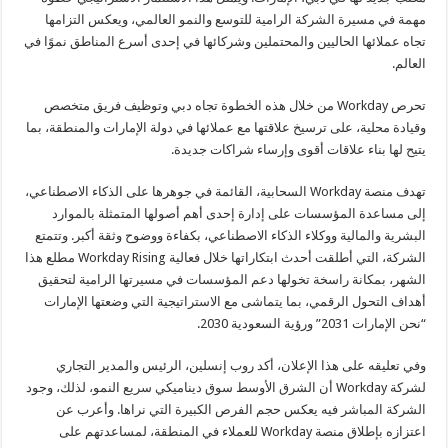
مهمة في مسيرة الشركة الرامية للتوسع والنمو العالمي، ويعكس التزامها
تجاه عملائها الحاليين والمحتملين وشركائها في إحدى أسرع المناطق نموًا في
العالم.
تحرص Workday من خلال هذه الخطوة تجاه دبي وتوظيف فريق متخصص
وقيادة محلية، على ترسيخ علاقتها مع عملائها في دولة الإمارات والمنطقة، بما
يتيح لها بناء علاقات أقوى وإرساء شراكات جديدة.
تهدف منصة Workday السحابية، القائمة في جوهرها على الذكاء الاصطناعي،
إلى مساعدة المؤسسات على إدارة إحدى أهم أصولها المتمثلة بالموارد
البشرية والمالية ووكلاء الذكاء الاصطناعي، بكفاءة ووضوح وثقة أكبر. وتتمتع
الشركة، التي أطلقت أحدث ابتكاراتها خلال فعالية Workday Rising مطلع هذا
الشهر، بمكانة راسخة تخولها دعم المؤسسات في مسيرتها الرامية لتحقيق
أهداف التحول الرقمي، بما يتماشى مع الاستراتيجية التي وضعتها الإمارات
“نحن الإمارات 2031” ورؤية السعودية 2030.
وفي تعليقه على هذا الإعلان، أكد روب إنسلين، الرئيس والمدير التجاري
لشركة Workday أن الشرق الأوسط سوق ديناميكي سريع النمو، لذلك، وجود
الشركة المباشر فيه يعكس حجم الفرص الكبيرة التي نراها. وأعرب عن
اعتزازه بإطلاق منصة Workday للعملاء في المنطقة، لمساعدتهم على