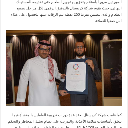
الموردين مرورا باستلام وتخزين و تجهيز الطعام حتى تقديمه للمستهلك
النهائى،
حيث تقوم شركة كريستال بالتدقيق الرقمى لكل مراحل تصنيع
الطعام والذى يتضمن تقريبا 250 نقطة يتم الرقابة عليها للحصول على غذاء
امن صحيا للعملاء.
كما قامت شركة كريستال بعقد عدة دورات تدريبية للعاملين بالمنشأة فيما
يتعلق بأساسيات سلامة الأغذية، والتدريب على نظام تحليل المخاطر والتحكم
فى النقاط الحرجةHACCP لكل مراحل تصنيع الطعام ، إضافة إلى برنامج