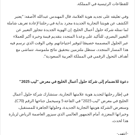
للقطاعات الرئيسية في المملكة.
وفي تعليقه على تجديد هوية العلامة، قال المهندس عبدالله الأصقه: “يعتبر
الكشف عن هويتنا التجارية الجديدة مجرد بداية في رحلتنا لإعادة تعريف شاملة
لما تمثله شركة حلول أعمال الخليج. إن الهوية الجديدة تتجاوز التعبير عن
التغيير البصري، للتأكيد على وعدنا المتجدد بتقديم قيمة وخبرة أكبر للعملاء
عبر الحلول المصممة خصيصًا لتوفير احتياجاتهم. وفي الوقت الذي نرسم فيه
هذا المسار المتجدد، سنظل ملتزمين بتحقيق نتائج ملموسة، تتماشى مع
أهداف التحول الرقمي في المملكة العربية السعودية”.
دعوة للانضمام إلى شركة حلول أعمال الخليج في معرض “ليب 2025”
في إطار رحلتها لتجديد هوية علامتها التجارية، ستشارك شركة حلول أعمال
الخليج في معرض “ليب 2025” في القاعة 5 وسيحمل جناحها الرقم (C70).
وستعرض الشركة هويتها التجارية الجديدة، وحلولها الجاهزة للمستقبل،
وخبراتها المعززة، أمام الجمهور العالمي الذي سيزور العاصمة الرياض لزيارة
هذا لحدث.
-انتهى-