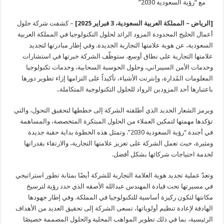
مع “رؤية السعودية 2030”
[الرياض – المملكة العربية السعودية، 3 فبراير 2025]
– كشفت شركة حلول
أعمال الخليج المحدودة المزود الرائد لحلول التكنولوجيا في المملكة العربية
السعودية، عن هوية علامتها التجارية الجديدة. وفي إطار مبادرتها لتجديد
علامتها التجارية على نطاق أوسع، ستوظّف الشركة خبرتها في استشارات
وخدمات الأمن السيبراني، وحلول الحوسبة السحابية، وخدمات تكنولوجيا
المعلومات المُدارة، وإنترنت الأشياء، تأكيداً على التزامها إزاء تطوير دورها
باعتبارها أحد المزودين الرواد للحلول التكنولوجية المتكاملة..
ويرمز الشعار الجديد الذي أطلقته الشركة إلى خططها لتحقيق التحول، والتي
تؤكدها مهمتها لتمكين العملاء من الحلول المبتكرة المتخصصة، والمساهمة
في أجندة “رؤية السعودية 2030”. وتمثل هذه الخطوة بداية حقبة جديدة
ومثيرة، حيث تعمل الشركة على تعزيز علامتها التجارية، والارتقاء بقدراتها
لخدمة احتياجات شركائها بشكل أفضل.
وتعدّ عملية تجديد هوية العلامة التجارية للشركة أيضًا بمثابة تطور استراتيجي
في مسيرتها تحت قيادة المهندس عبدالله الأصقه الذي حدد رؤية لترسيخ
مكانتها لتكون ركيزة أساسية للتكنولوجيا في المملكة. وفي إطار جهودها
الهادفة لإعادة تنظيم أولوياتها، تسعى الشركة إلى تحقيق العديد من الأهداف
الرئيسية، بما في ذلك تطوير المواهب المحلية والحلول المصممة خصيصًا