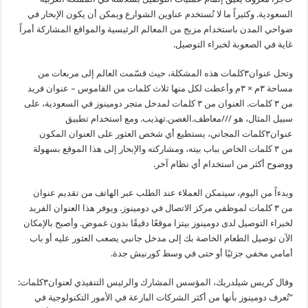
السعودية. وكثيراً ما لا تُستخدم عناوين الشوارع ويمكن أن يكون الإبحار في
ضواحي المدن باستخدام مزيج من المعالم الرئيسية والمواقع المشاركة أمراً
غاية في الصعوبة لخبراء التوصيل.
وتحل عنوان۳كلمات هذه المشكلة، حيث قسّمت العالم إلى مربعات من
مساحة ۳م × ۳م وأعطت لكل منها ثلاث كلمات من القاموس – عنوان فريد
من ۳ كلمات. العنوان من ۳ كلمات لمدخل متجر دومينوز في السعودية، على
سبيل المثال، هو ///معاطف.الغصن.تهذيب. ومع استخدام تطبيق
عنوان۳كلمات المجاني، يستطيع أي شخص العثور على العنوان المكون
من ۳ كلمات الخاص بباب بيته، ومشاركته والإبحار إلى هذا الموقع بسهولة
ووضوح أكثر من استخدام أي نظام آخر.
وبدءاً من اليوم، سيتمكن العملاء عند الطلب عبر الهاتف من تقديم عنوان
من ۳ كلمات لموظفي مركز الاتصال في دومينوز. ويوفر هذا العنوان الفريد
لخبراء التوصيل لدى دومينوز بيتزا موقعًا دقيقًا بدون غموض. وأصبح بالإمكان
الآن توصيل الطعام الخاصة بك إلى مدخل جانبي يصعب العثور عليه أو باب
أمامي مخفي جزئيًا أو حتى في وسط كورنيش جدة.
وقال كريس شيلدريك، المؤسس المشارك والرئيس التنفيذي لعنوان۳كلمات:
“تُعرف دومينوز بأنها من أكثر الشركات البارعة في الأمور التكنولوجية في