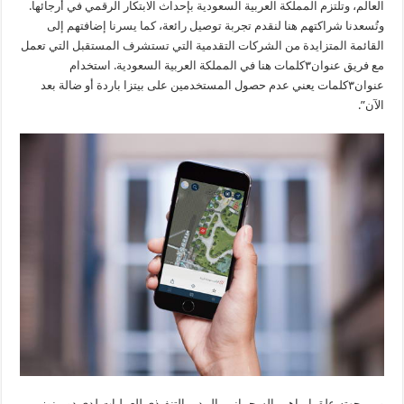
العالم، وتلتزم المملكة العربية السعودية بإحداث الابتكار الرقمي في أرجائها.
وتُسعدنا شراكتهم هنا لنقدم تجربة توصيل رائعة، كما يسرنا إضافتهم إلى
القائمة المتزايدة من الشركات التقدمية التي تستشرف المستقبل التي تعمل
مع فريق عنوان۳كلمات هنا في المملكة العربية السعودية. استخدام
عنوان۳كلمات يعني عدم حصول المستخدمين على بيتزا باردة أو ضالة بعد
الآن”.
ومن جهته علق إبراهيم السحيباني، المدير التنفيذي للعمليات لدى دومينوز