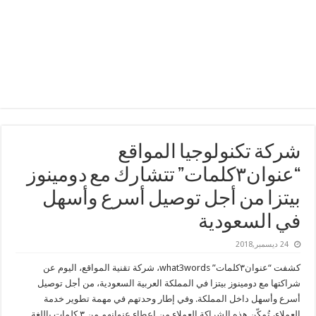
شركة تكنولوجيا المواقع
“عنوان۳كلمات” تتشارك مع دومينوز
بيتزا من أجل توصيل أسرع وأسهل
في السعودية
24 ديسمبر,2018
كشفت “عنوان۳كلمات” what3words، شركة تقنية المواقع، اليوم عن
شراكتها مع دومينوز بيتزا في المملكة العربية السعودية، من أجل توصيل
أسرع وأسهل داخل المملكة. وفي إطار وحدتهم في مهمة تطوير خدمة
العملاء، تُمكّن هذه الشراكة العملاء من إعطاء عنوانهم من ۳ كلمات باللغة