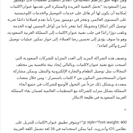
بيتزا السعودية: “تحمل التقنية الفريدة والمبتكرة التي تقدمها عنوان۳كلمات
إمكانية أن يكون لها أثر هائل على خدمات التوصيل والخدمات اللوجيستية
على المستوى العالمي. ونفخر في دومينوز بيتزا بأننا نقدم لعملائنا دائمًا تجربة
توصيل أكثر ابتكارًا وتشويقًا. كما نفخر بأننا من أوائل المتبنين لهذه الخدمة
ونلعب دورًا رائدًا في جلب تقنية عنوان۳كلمات إلى المملكة العربية السعودية،
وهو ما سوف يؤدي إلى تحسين رضا العملاء، إلى جوار تمكين عمليات توصيل
أسرع وأكثر كفاءة”.
وتضيف هذه الشراكة المزيد إلى العدد المتزايد للشركات السعودية التي
أصبحت تتبع تقنية عنوان۳كلمات، وبالتالي إيجاد بيئة تنافسية بين مختلف
المجالات مثل توصيل الطعام والتجارة الإلكترونية والتنقل، ويمكن مشاركة
عنوان المستخدمين المكون من ۳ كلمات باستمرار – ومن خلال منصات
متعددة. ويشكل ذلك جزءاً من التحول الأوسع للشركات في جميع أنحاء
المملكة بشكل متزايد للشراكة مع المنظمات العالمية لضمان بقاء المملكة
العربية السعودية في طليعة الابتكار.
<
p style=”font-weight: 400;”>ويتوفر تطبيق عنوان۳كلمات للتنزيل على
نظامي
iOS
و
أندرويد
، كما يمكن استخدامه في 26 لغة تشمل اللغة العربية.