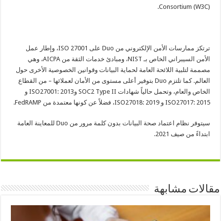
Consortium (W3C).
ترتكز ممارسات الأمن الإلكتروني من Duo على ISO 27001، وإطار عمل
الأمن السيبراني الخاص بـ NIST، ومبادئ خدمات الثقة من AICPA، وهي
مصممة لتلبية اللائحة العامة لحماية البيانات وقوانين الخصوصية الأخرى حول
العالم. كما تلتزم Duo بتوفير أعلى مستوى من الأمان لعملائها – من القطاع
الخاص والعام، وتحمل حالياً شهادات SOC2 Type II وISO27001: 2013 و
ISO27017: 2015 و ISO27018: 2019، فضلاً عن كونها معتمدة من FedRAMP.
سيتوفر نظام اعتماد صحة البيانات بدون كلمة مرور من Duo للمعاينة العامة
ابتداءً من صيف 2021.
مقالات مشابهة