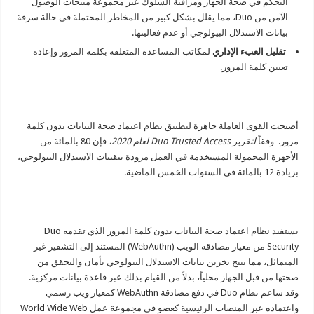
التحكم في صحة الجهاز ومراقبة السلوك عبر مجموعة منتجات الوصول
الآمن من Duo، مما يقلل بشكل كبير من المخاطر المحتملة في حالة سرقة
بيانات الاستدلال البيولوجي أو عدم فعاليتها.
تقليل العبء الإداري
لمكاتب المساعدة المتعلقة بكلمة المرور وإعادة
تعيين كلمة المرور.
أصبحت القوى العاملة جاهزة لتطبيق نظام اعتماد صحة البيانات بدون كلمة
مرور. وفقاً
لتقرير Duo Trusted Access
لعام 2020،
فإن 80 بالمائة من
الأجهزة المحمولة المستخدمة في العمل مزودة بتقنيات الاستدلال البيولوجي،
بزيادة 12 بالمائة في السنوات الخمس الماضية.
يستفيد نظام اعتماد صحة البيانات بدون كلمة المرور الذي تقدمه Duo
Security من معيار مصادقة الويب (WebAuthn) المستند إلى التشفير غير
المتماثل، مما يتيح تخزين بيانات الاستدلال البيولوجي بأمان والتحقق من
صحتها من قبل الجهاز محلياً، بدلاً من القيام بذلك عبر قاعدة بيانات مركزية.
وقد ساعم نظام Duo في دفع مصادقة WebAuthn كمعيار ويب رسمي
واعتماده عبر المنصات الرئيسية كعضو في مجموعة عمل World Wide Web