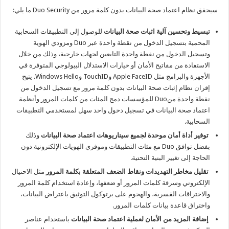
سيحقق نظام اعتماد صحة البيانات بدون كلمة مرور من Duo Security ما يلي:
تبسيط وتحسين آلية اثبات صحة البيانات
للوصول إلى التطبيقات السحابية
المحمية بتسجيل الدخول من نقطة واحدة عبر Duo ومزودي الهوية
وتسجيل الدخول من نقطة واحدة التابعين لجهات خارجية، وذلك من خلال
الاستفادة من مفاتيح الأمان أو خيارات الاستدلال البيولوجي المتوفرة في
الأجهزة والبرامج مثل Apple FaceID وTouchID وWindows Hello. يتيح
إقران
نظام إثبات صحة البيانات بدون كلمة مرور مع تسجيل الدخول من
نقطة واحدة منDuo للمؤسسات دمج المئات من كلمات المرور وأنظمة
اعتماد صحة البيانات في تسجيل دخول واحد سهل لمستخدمي التطبيقات
السحابية.
توفير أداة أمان موحدة لجميع سيناريوهات اعتماد صحة البيانات
وذلك
بفضل توافق Duo مع مئات التطبيقات وموفري الهويات الإلكترونية دون
الحاجة إلى تغيير البنية التحتية.
تقليل مخاطر التهديدات ونقاط الضعف المتعلقة بكلمة المرور
مثل الاحتيال
الإلكتروني وسرقة كلمات المرور أو ضعفها، وإعادة استخدام كلمة المرور
والاختراقات القسرية، والهجوم على برتوكول التوثيق باعتراض البيانات،
واختراق قاعدة بيانات كلمات المرور.
إضافة المزيد من الأمان لعملية
اعتماد صحة البيانات
باستخدام عناصر