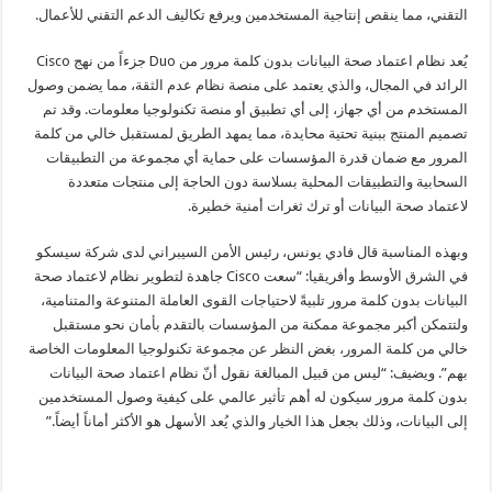
التقني، مما ينقص إنتاجية المستخدمين ويرفع تكاليف الدعم التقني للأعمال.
يُعد نظام اعتماد صحة البيانات بدون كلمة مرور من Duo جزءاً من نهج Cisco
الرائد في المجال، والذي يعتمد على منصة نظام عدم الثقة، مما يضمن وصول
المستخدم من أي جهاز، إلى أي تطبيق أو منصة تكنولوجيا معلومات. وقد تم
تصميم المنتج ببنية تحتية محايدة، مما يمهد الطريق لمستقبل خالي من كلمة
المرور مع ضمان قدرة المؤسسات على حماية أي مجموعة من التطبيقات
السحابية والتطبيقات المحلية بسلاسة دون الحاجة إلى منتجات متعددة
لاعتماد صحة البيانات أو ترك ثغرات أمنية خطيرة.
وبهذه المناسبة قال فادي يونس، رئيس الأمن السيبراني لدى شركة سيسكو
في الشرق الأوسط وأفريقيا: “سعت Cisco جاهدة لتطوير نظام لاعتماد صحة
البيانات بدون كلمة مرور تلبيةً لاحتياجات القوى العاملة المتنوعة والمتنامية،
ولتتمكن أكبر مجموعة ممكنة من المؤسسات بالتقدم بأمان نحو مستقبل
خالي من كلمة المرور، بغض النظر عن مجموعة تكنولوجيا المعلومات الخاصة
بهم”. ويضيف: “ليس من قبيل المبالغة نقول أنّ نظام اعتماد صحة البيانات
بدون كلمة مرور سيكون له أهم تأثير عالمي على كيفية وصول المستخدمين
إلى البيانات، وذلك بجعل هذا الخيار والذي يُعد الأسهل هو الأكثر أماناً أيضاً.”