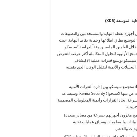
الموسعة (XDR)
 أجهزة نقطة النهاية والمستخدمين والتطبيقات
توسيع نطاق اطلاعها وحماية نقاط النهاية، حيث
ي ضخم خلال العامين الماضيين وفقاً لدراسة “سيسكو
 تمنح الأولوية للحلول المتكاملة أكثر عرضة لتتعرض
ل سيسكو توسيع قدرات عملية الاكتشاف
التحليلات والأتمتة لتقليل الوقت الذي يقضيه
إدارة الثغرات الأمنية الرائدة في القطاع باستخدام Kenna Security: ستجمع سيسكو بين إدارة الثغرات الأمنية
القائمة على التهديدات والمخاطر كجزء من منصة SecureX، وأعلنت عن نيتها لاستحواذ Kenna Security. وسيساعد
 سرعة اتخاذ القرارات وأتمتة المعلومات المصممة
رونية.
تخدام SecureX: يستطيع العملاء دمج مخزون أجهزتهم بسرعة من مصادر متعددة
ة على البيانات والمعلومات وسياق عمليات تقنية
ديدات والدعم.
الانتقال المبسط إلى عملية الاكتشاف والاستجابة الموسعة XDR من عملية اكتشاف نقطة النهاية والاستجابة EDR: