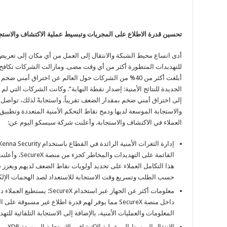
تحسين قدرة الاطلاع على المجريات وتبسيط عملية الاكتشاف والاستجابة 
أدى اتساع محيط الشبكة والانتقال إلى العمل من أي مكان إلى تعريض
للتهديدات المتطورة أكثر من أي وقت مضى. ومازالت الشركات تكافح ل
أبلغت أكثر من 40% من الشركات حول العالم عن اختراق أمن
الجديدة للنتائج الأمنية: إصدار نقطة النهاية”. وكانت الشركات التي لم
إلى اختراق أمني ضخم بمقدار الضعف تقريباً. واستجابةً لذلك، تواص
والاستجابة الموسعة لديها ودمج نقاط التحكم الأمنية المتعددة وتطبيق 
العملاء في الاكتشاف والاستجابة. وأعلنت شركة سيسكو اليوم عن:
هذا التكامل العملاء على تحديد أولويات نقاط الضعف لديهم ويعزز
حسب الطلب وتسريع وقت الاستجابة للاستعداد لصد الهجمات الإلكت
معلومات أكثر عن الجهاز عبر اس
داخل منصة SecureX مما يوفر لهم قدرة اطلاع غير مسبوق
المعلومات والعمليات الأمنية، بالإضافة إلى الاستجابة التلقائية للته