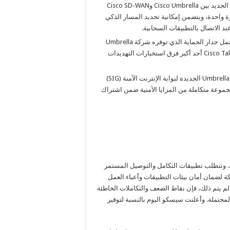
النشر السريع لأنظمة الأمن السحابي عبر SD-WAN: يعمل التكامل الجديد بين Cisco Umbrella وCisco SD-WAN
امتداد SD-WAN إلى السحابة بنقرة واحدة، ويتضمن إمكانية تحديد المسار الذكي
د الاتصال بالتطبيقات السحابية.
نظام منع التطفل (IPS) في جدار الحماية المقدم عبر السحابة: يشتمل جدار الحماية الذي توفره شركة Umbrella
الآن على طبقة إضافية من الحماية مع Snort 3 IPS الذي يدعمه Cisco Talos أحد أكبر فرق استخبارات التهديدات
حزم جديدة لتوفير أفضل مستوى من الحماية والقيمة: تعمل حزمة Umbrella الجديدة لبوابة الإنترنت الآمنة (SIG)
جموعة متكاملة من المزايا الأمنية ضمن اشتراك
ة. وتتطلب تطبيقات التكامل والتوصيل المستمر
ن والشبكة لضمان أمان بيئات التطبيقات وأعباء العمل
 يتم ذلك، فإن نقاط الضعف والتكاملات الخاطئة
محتملة. وأعلنت سيسكو اليوم بالنسبة لتوفير