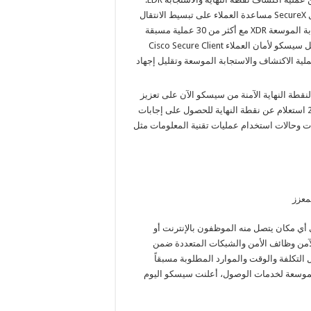
باعتباره الحل الوحيد لأمن نقطة النهاية ضمن منصة مدمجة، يواصل SecureX مساعدة العملاء على تبسيط الانتقال
من اكتشاف نقطة النهاية والاستجابة (EDR) إلى الاكتشاف والاستجابة الموسعة XDR مع أكثر من 30 عملية مسبقة
و40 عملية تكامل بالإضافة إلى قدرات التنسيق الجديدة. كما يتيح حل سيسكو لأمان العملاء Cisco Secure Client
ية الاكتشاف والاستجابة الموسعة وتقليل إجهاد
نقطة النهاية الآمنة من سيسكو الآن على تعزيز
قيمة عملية الاكتشاف والاستجابة الموسعة، حيث تقدم أكثر من 200 استعلام عن نقطة النهاية للحصول على إجابات
ت وحالات استخدام عمليات تقنية المعلومات مثل
معزز
في أي مكان يتصل منه الموظفون بالإنترنت أو
لآمن وظائف الأمن والشبكات المتعددة ضمن
لتكلفة والوقت والموارد المطلوبة مسبقاً
ة الموسعة لخدمات الوصول، أعلنت سيسكو اليوم