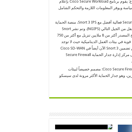
نظام أمن الشبكة وأعباء العمل المتكامل الأول على مستوى القطاع: يقوم برنامج Cisco Secure Workload بإعلام
وبة في السياسة ويوفر المعلومات اللازمة والتحكم الشامل
تطوير الدفاع ضد التهديدات: يوفر Secure Firewall Threat Defense 7.0 فعالية أفضل مع Snort 3 IPS، منصة الحماية
من التهديدات الرائدة عالمياً والتي مهدت الطريق لأنظمة منع التطفل من الجيل التالي (NGIPS). وتم نشر Snort
الآن على أكثر من 800 ألف جهاز سيسكو وشهد محرك Snort مفتوح المصدر أكثر من 8 ملايين تنزيل مع أكثر من 750
ة في بيئات العمل الديناميكية حيث لا توجد
عناوين IP ثابتة، ويتحسن الأداء بنسبة 30% على معظم الأجهزة. (تم تضمين Snort 3 الآن أيضاً في Cisco SD-WAN
الذي تدعمه Meraki وUmbrella. كما أن إضافة شريط SecureX إلى مركز إدارة جدار الحماية Secure Firewall
إطلاق جدار حماية سيسكو القائم على السحابة Cisco Secure Firewall Cloud Native: مصمم خصيصاً لبيئات
مطورين، وهو جدار الحماية الأكثر مرونة لدى سيسكو