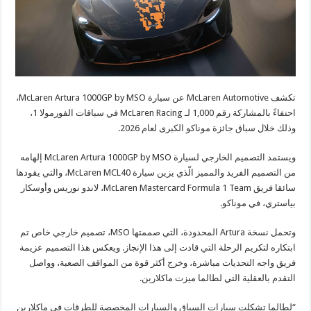
تكشف McLaren Automotive عن سيارة McLaren Artura 1000GP by MSO،
احتفاءً بالمشاركة رقم 1,000 لـ McLaren Racing في سباقات الفورمولا 1،
وذلك خلال سباق جائزة موناكو الكبرى لعام 2026.
ويستمد التصميم الخارجي لسيارة McLaren Artura 1000GP by MSO إلهامه
من التصميم الفريد والمميز الّذي يزين سيارة McLaren MCL40، والتي يقودها
سائقا فريق McLaren Mastercard Formula 1 Team، لاندو نوريس وأوسكار
بياستري، في موناكو.
وتحمل نسخة Artura المحدودة، التي صممتها MSO، تصميم خارجي خاص تم
ابتكاره لتكريم الرحلة التي قادت إلى هذا الإنجاز. ويعكس هذا التصميم عزيمة
فريق واجه التحديات مباشرة، وخرج أكثر قوة من المواقف الصعبة، وواصل
التقدم بالعقلية التي لطالما ميزت ماكلارين.
“لطالما تشكلت سيارات السباق والسيارات المخصصة للطرقات في ماكلارين