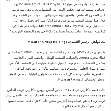
من العقلية ذاتها، وتحتفي سيارة McLaren Artura 1000GP by MSO بهذا
الأساس المشترك. فهي تعكس البيئة التي أسسها بروس، وهي بيئة قائمة
على الطموح الجماعي، والتميز الهندسي، والنهج الموحد نحو التقدم. ومن
خلال هذا الهدف المشترك، تواصل فرقنا ابتكار سيارات تحمل روحه إلى
المستقبل. وتعد McLaren Artura 1000GP by MSO شهادة على هذا الإرث،
كما تمنح عملاءنا ارتباطاً معنوياً بسيارة MCL40 في هذه المحطة التاريخية.”
نيك كولينز، الرئيس التنفيذي، McLaren Group Holdings
وقد تولى حرفيو MSO ذوو الخبرة العالية تطبيق رسومات 1000GP بدقة على
غطاء محرك Artura، والجوانب السفلية للهيكل، وأغطية المرايا الجانبية.
وتكتمل اللمسات التصميمية بتفاصيل خطوط متباينة على المشتت الأمامي
وموزع الهواء الخلفي، مستوحاة من تصاميم ماكلارين التاريخية. أما في
المقصورة، فتأتي لوحة تذكارية مصممة خصيصاً بلون البابايا المعدني، لتوثق
الإنجاز الاستثنائي لـ McLaren Racing.
بدأت قصة ماكلارين في عام 1963، حين أسس بروس ماكلارين فريقه الخاص
مع مجموعة صغيرة ومستقلة، وبفلسفة واضحة: التحرك بسرعة، والعمل بروح
قريبة، وبناء ما هو أفضل. وبعد أكثر من ستين عاماً، لا تزال هذه العقلية نفسها
تشكل جوهر أعمال الشركة اليوم.