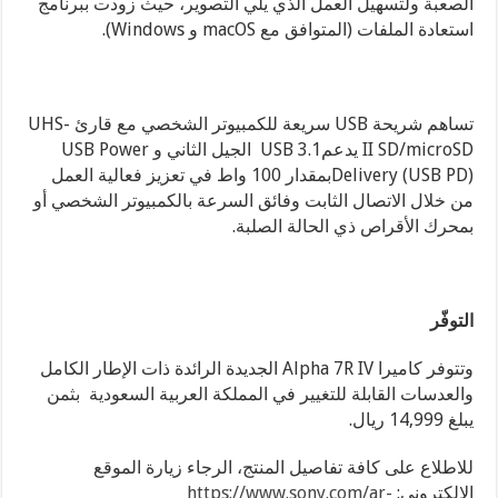
الصعبة ولتسهيل العمل الذي يلي التصوير، حيث زودت ببرنامج
استعادة الملفات (المتوافق مع macOS و Windows).
تساهم شريحة USB سريعة للكمبيوتر الشخصي مع قارئ UHS-
II SD/microSD يدعمUSB 3.1 الجيل الثاني و
USB Power
Delivery (USB PD)بمقدار 100 واط في تعزيز فعالية العمل
من خلال الاتصال الثابت وفائق السرعة بالكمبيوتر الشخصي أو
بمحرك الأقراص ذي الحالة الصلبة.
التوفّر
وتتوفر كاميرا Alpha 7R IV الجديدة الرائدة ذات الإطار الكامل
والعدسات القابلة للتغيير في المملكة العربية السعودية بثمن
يبلغ 14,999 ريال.
للاطلاع على كافة تفاصيل المنتج، الرجاء زيارة الموقع
الإلكتروني:
https://www.sony.com/ar-