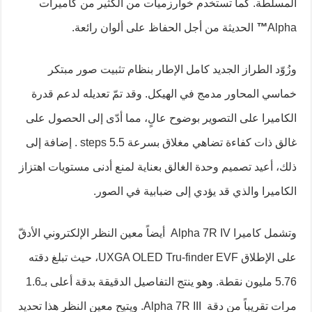
المسلّطة. كما تستخدم خوارزميات من الكثير من كاميرات
Alpha
™
الحديثة من أجل الحفاظ على ألوان رائعة.
وزُوّد الطراز الجديد كامل الإطار بنظام تثبيت صور مبتكر
خماسي المحاور مدمج في الهيكل. وقد تمّ تعديله لدعم قدرة
الكاميرا على التصوير بوضوح عالٍ، مما أدّى إلى الحصول على
غالق ذات كفاءة تضاهي مغلاق بسرعة 5.5
steps . إضافة إلى
ذلك، أعيد تصميم وحدة الغالق بعناية لمنع أدنى مستويات اهتزاز
الكاميرا والذي قد يؤدي إلى ضبابية في الصور.
وتشمل كاميرا Alpha 7R IV أيضاً
معين النظر الإلكتروني الأدقّ
على الإطلاق
UXGA OLED Tru-finder EVF
، حيث تبلغ دقته
5.76 مليون نقطة. وهو ينتج التفاصيل الدقيقة بدقة أعلى بـ1.6
مرات تقريباً من دقة
Alpha 7R III.
ويتيح معين النظر هذا تحديد