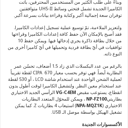
وبناءً على طلب الكثير من المستخدمين المحترفين، باتت
الكاميرا الجديدة تشمل فتحتي وسائط UHS-II متوافقتين
توفران سعة إجمالية أكبر وكتابة وقراءة بيانات بسرعة أكبر.
ولتعزيز الملاءمة، تمّ توسيع عملية تسجيل إعدادات الكاميرا.
فقد أصبح بالإمكان الآن حفظ كافة إعدادات الكاميرا وقراءتها
من خلال بطاقة ذاكرة يجري إدخالها فيها. ويمكن حفظ 10
توافقيات في أيّ بطاقة فردية وتحميلها في أيّ كاميرا أخرى من
النوع ذاته.
بالرغم من عدد البكسلات الذي زاد 1.5 أضعاف، تحسّن عمر
البطارية أيضاً. فهي توفر بحسب معيار CIPA 670 لقطة تقريباً
لعملية الشحن الواحدة عند استخدام شاشة LCD ، أو 530 لقطة
عند استخدام معين النظر. ولتشغيل الكاميرا لوقت أطول بدون
انقطاع، يستوعب مقبض
VG-C4EM
الرأسي الجديد الاختياري
بطاريتي
NP-FZ100
، ويمكن للمحوّل المتعدد البطاريات
الاختياري (
NPA-MQZ1K
) استيعاب 4 بطاريات Z. كما يمكن
تشغيل الهيكل بواسطة موصل
الـ USB.
الأكسسوارات الجديدة