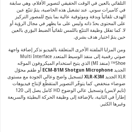
التلقائي بالعين في الوقت الحقيقي لتصوير الأفلام، وهي سابقة
في كاميرات سوني. عند تشغيل هذه الخاصية، يتمّ تتبّع عين
الهدف تلقائياً وبدقة وموثوقية عالية بما يتيح للمصور التركيز
على المحتوى بحدّ ذاته وليس على ما يظهر في مجال الرؤية أو
لا. كما تفعّل وظيفة التتبّع باللمس تلقائياً الضبط البؤري بالعين
حين يتمّ اختيار هدف بشري.
ومن المزايا الملفتة الأخرى المتعلقة بالفيديو نذكر إضافة واجهة
صوتي رقمية إلى منفذ الوسيط المتعدد Multi Interface
Shoe™ (منفذ MI) الذي يتيح استخدام الميكروفون الموجّه
الجديد
ECM-B1M Shotgun Microphone
أو طقم محوّل
XLR الجديد
XLR-K3M
لتسجيل واضح وعالي الجودة مع مستوى
ضوضاء منخفض. كما يتوفّر التصوير المتقطّع لإنتاج فيديوهات
(تايم لابس) وتسجيل عالي الوضوح HD كامل يصل إلى 120
إطاراً في الثانية، بالإضافة إلى وظيفة الحركة البطيئة والسريعة
وغيرها الكثير.