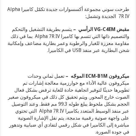
طرحت سوني مجموعة أكسسوارات جديدة تكمّل كاميرا Alpha
7R IV الجديدة وتشمل:
مقبض VG-C4EM الرأسي –
يتسم بطريقة التشغيل والتحكم
والتصميم ذاتها التي تتسم بها كاميرا Alpha 7R IV بما في ذلك
مقاومة معززة للغبار والرطوبة وعمر بطارية مضاعف وإمكانية
شحن البطارية عبر منفذ USB في الكاميرا.
ميكروفون ECM-B1M الموجّه
–
تعمل ثماني وحدات
ميكروفون عالية الأداء مع خوارزمية معالجة إشارات تم
تطويرها حديثًا لتوفير اتجاهية حادة للغاية ترفض بشكل فعال
الصوت خارج المحور. ويتم تحقيق كل ذلك في ميكروفون صغير
الحجم بشكل ملحوظ يبلغ طوله 99.3 مم فقط. وعند التوصيل
عبر منفذ الوسيط المتعدد بكاميرا Alpha 7R IV التي تحتوي
على واجهة صوتية رقمية مدمجة، يتم نقل الإشارة الصوتية
مباشرة إلى الكاميرا في شكل رقمي لتفادي أي ضبابية وتدهور
في جودة الصورة.