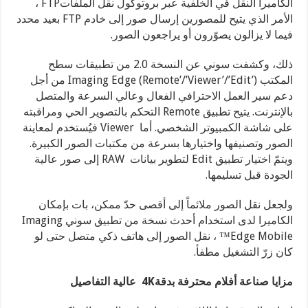
الكاميرا النقل في الخلفية عبر بروتوكول نقل الملفاتFTP ،
الأمر الذي يتيح للمصورين إرسال صور إلى خادم FTP بعيد محدد
فيما لا يزالون يصوّرون أو يراجعون الصور.
ذلك، وكشفت سوني عن النسخة 2.0 من تطبيقات سطح
المكتب Imaging Edge (Remote’/’Viewer’/’Edit’) من أجل
دعم سير العمل الاحترافي الفعال وعالي السرعة والمتصل
بالإنترنت. يتيح تطبيق Remote
التحكم بالتصوير الحي ومراقبته
على شاشة الكمبيوتر الشخصي. أما Viewer فيُستخدم لمعاينة
الصور وتصنيفها واختيارها بسرعة من مكتبات الصور الكبيرة.
ويتمّ اختيار تطبيق Edit لتطوير بيانات RAW إلى صور عالية
الجودة قبل تسليمها.
ولجعل نقل الصور ملائماً إلى أقصى حدّ ممكن، بات بإمكان
الكاميرا لدى استخدام أحدث نسخة من تطبيق
سوني
Imaging
Edge Mobile™
، نقل الصور إلى هاتف ذكي متصل حتى لو
كان زرّ التشغيل مطفأ
.
مزايا صناعة أفلام محترفة بدقة
4K
عالية التفاصيل