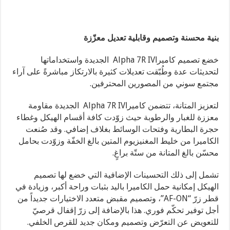
بنية محسنة وتصميم وقابلية تعديل معزّزة
خضع تصميم كاميراAlpha 7R IV الجديدة واستخداماتها
لتحديثات عدة وطُبّقت تعديلات كثيرة بالارتكاز مباشرةً على آراء
مجتمع سوني من المصورين المحترفين.
لتعزيز المتانة، تتضمن كاميراAlpha 7R IV الجديدة مقاومة
معززة للغبار والرطوبة حيث زوّدت كافة أقسام الهيكل وغطاء
حجرة البطارية وفتحات الوسائط بغلاف إضافي. وقد صُنعت
الكاميرا من خليط المغنيزيوم المتين بالغ الخفّة وزوّدت بحامل
محسّن بالغ المتانة من ستّة براغٍ.
تشمل إلى ذلك التحسينات الإضافية التي خضع لها تصميم
الهيكل إمكانية حمل الكاميرا باليد بثبات وراحة أكبر، وزيادة في
قطر زرّ “AF-ON”، وتصميم مقبض متعدد الاختيارات جديداً من
أجل توفير تحكّم فوري. هذا بالإضافة إلى زرّ إقفال قرصيّ
للتعويض عن التعرّض وتصميم ومكان جديد للقرص الخلفي.