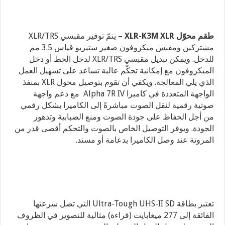
طقم محوّل
XLR-K3M XLR
–
يتمّ توفير مقبسي XLR/TRS
مشتركين ومقبس ميكروفون صغير ستيريو قياس 3.5 مم
للدخل. ويمكن تبديل مقبسي XLR/TRS لدخل الخط أو دخل
الميكروفون مع إمكانية تحكّم عالية تساعد على تسهيل العمل
الذي يلي المعالجة. ويكفي أن تقوم بتوصيل محول XLR بمنفذ
الواجهة المتعددة في كاميرا Alpha 7R IV مع دعم واجهة
صوتية رقمية لنقل الصوت مباشرةً إلى الكاميرا بشكل رقمي
من أجل الحفاظ على جودة الصوت ومنع الضبابية وتدهور
الجودة. ويوفر التوصيل الخاص بالصوت والتحكم أقصى قدر من
المرونة عند وصل الكاميرا بدعامة أو مسند.
تعتبر بطاقة Ultra-Tough UHS-II SD التي تصل سرعتها
الفائقة إلى 277 ميغابايت (قراءة) مثالية للتصوير في الظروف