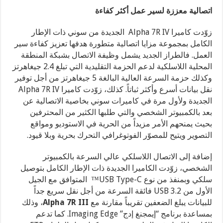
اتصالية معززة لسير عمل أكثر كفاءة
زوّدت كاميرا Alpha 7R IV الجديدة من سوني ذات الإطار
الكامل بمجموعة مزايا اتصالية متطورة هدفها تعزيز كفاءة سير
العمل. فالطراز الجديد يشمل وظيفة الاتصال بشبكة المنطقة
المحلية اللاسلكية لدعم الحزمة التقليدية التي تبلغ 2.4 جيغاهرتز
وكذلك حزمة السرعة العالية البالغة 5 جيغاهرتز
من أجل توفير
نقل بيانات أسرع وأكثر ثباتاً. كذلك، زوّدت كاميرا Alpha 7R IV
الجديدة ولأول مرة في كاميرات سوني بخاصية الاتصالية عن
بعد بالكمبيوتر الشخصي والتي طلبها الكثير من المحترفين
بحيث يمنحهم الأمر مزيداً من الحرية في الاستوديو ومواقع
التصوير ويتيح للمصوّر الفوتوغرافي التحرك بحرية وبلا قيود.
إضافة إلى الاتصال اللاسلكي عالي السرعة بالكمبيوتر
الشخصي، زوّدت الكاميرا الجديدة ذات الإطار الكامل بتوصيل
سلكي وبمنفذ من نوع USB Type-C™ المتوافق مع الجيل
الأول من USB 3.2 فائقة السرعة من أجل نقل سريع جداً
للبيانات يبلغ الضعفين تقريباً مقارنة مع
Alpha 7R III
، وذلك
بمساعدة برنامج “إيمجنغ إدج” Imaging Edge. كما تدعم