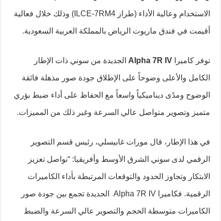
الاستخدام وعالية الأداء (طراز ILCE-7RM4) وذلك خلال فعالية
أقيمت في فندق ماريوت الرياض بالمملكة العربية السعودية.
توفر كاميرا
IV
7R
Alpha
الجديدة من سوني ذات الإطار
الكامل والأعلى وضوحاً على الإطلاق جودة صور مذهلة فائقة
الوضوح ومدًى ديناميكياً واسعاً مع الحفاظ على أداء ضبط بؤري
متميز وتصوير متواصل عالي السرعة وغير ذلك من المميزات.
في هذا الإطار، قال مورات غابيسلي، رئيس قسم التصوير
الرقمي لدى سوني الشرق الأوسط وأفريقيا: “نواصل تعزيز
الابتكار وتجاوز الحدود والتوقعات المرتبطة بأداء الكاميرات
الرقمية. فكاميرا Alpha 7R IV الجديدة تجمع بين جودة صور
الكاميرات متوسطة الحجم والتصوير عالي السرعة والضبط