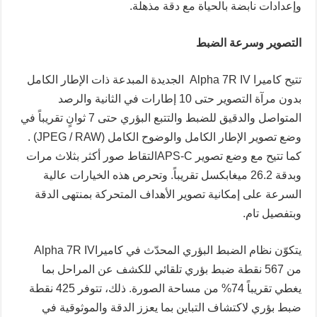
وإعدادات نابضة بالحياة مع دقة مذهلة.
التصوير وسرعة الضبط
تتيح
كاميرا Alpha 7R IV الجديدة المبدعة ذات الإطار الكامل
بدون مرآة التصوير حتى 10 إطارات في الثانية والرصد
المتواصل والدقيق للضبط والتتبع البؤري حتى 7 ثوانٍ تقريباً في
وضع تصوير الإطار الكامل والوضوح الكامل (
JPEG / RAW
) .
كما تتيح مع وضع تصوير APS-Cالتقاط صور أكثر بثلاث مرات
وبدقة 26.2 ميغابكسل تقريباً. وتحرص هذه الخيارات عالية
السرعة على إمكانية تصوير الأهداف المتحركة بمنتهى الدقة
وبتفصيل تام.
يتكوّن نظام الضبط البؤري المحدّث في
كاميراAlpha 7R IV
من 567 نقطة ضبط بؤري تلقائي للكشف عن المراحل بما
يغطي تقريباً 74% من مساحة الصورة. ذلك، تتوفر 425 نقطة
ضبط بؤري لاكتشاف التباين بما يعزز الدقة والموثوقية في