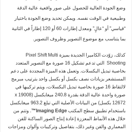
وضع الجودة العالية للحصول على صور واقعية عالية الدقة
وطبيعية في الوقت نفسه. ويمكن تحديد وضع الجودة باختيار
“قياسي” أو “عالٍ” ومعدل إطارات 60 أو 120 إطاراً في الثانية
بما يتناسب مع موضوع التصوير وظروف التصوير.
كذلك، زوّدت الكاميرا الجديدة بميزة Pixel Shift Multi
Shooting التي
تدعم تشكيل 16 صورة مع التصوير المتعدد
بخاصية تبديل البكسلات
. وتعمل هذه الميزة المجددة على دعم
المستشعر بزيادات نصف بكسل أو بكسل واحد بترتيب مبرمج
لالتقاط 16 صورة بخاصية تبديل البكسلات، ويتم تركيبها في
صورة واحدة عالية الدقة بقدرة 240.8 ميغابكسل (19008 x
12672 بكسل) من البيانات الأصلية التي تبلغ 963.2 ميغابكسل
باستخدام تطبيق سطح المكتب
Imaging Edge
™
. وتتم من
خلال هذه الأنماط المعززة إعادة إنتاج الصور الساكنة للفن
المعماري والفن وغير ذلك، بتفاصيل وتركيبات وألوان ومزاجات