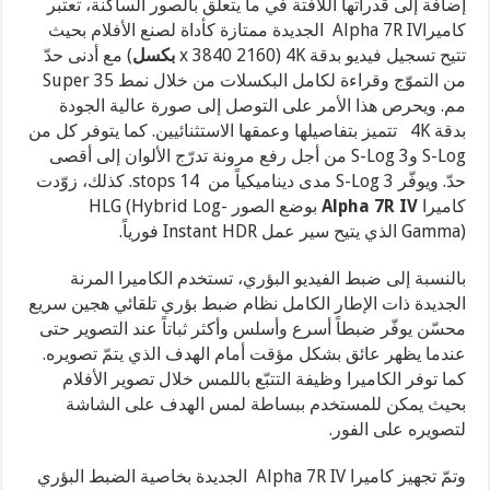
إضافة إلى قدراتها اللافتة في ما يتعلق بالصور الساكنة، تعتبر
كاميراAlpha 7R IV الجديدة ممتازة كأداة لصنع الأفلام بحيث
تتيح تسجيل فيديو بدقة 4K (x 3840 2160
بكسل
) مع أدنى حدّ
من التموّج وقراءة لكامل البكسلات من خلال نمط Super 35
مم. ويحرص هذا الأمر على التوصل إلى صورة عالية الجودة
بدقة 4K تتميز بتفاصيلها وعمقها الاستثنائيين. كما يتوفر كل من
S-Log وS-Log 3 من أجل رفع مرونة تدرّج الألوان إلى أقصى
حدّ. ويوفّر S-Log 3 مدى ديناميكياً من 14 stops. كذلك، زوّدت
كاميرا
Alpha 7R IV
بوضع الصور HLG (Hybrid Log-
Gamma)
الذي يتيح سير عمل Instant HDR فورياً.
بالنسبة إلى ضبط الفيديو البؤري، تستخدم الكاميرا المرنة
الجديدة ذات الإطار الكامل نظام ضبط بؤري تلقائي هجين سريع
محسّن يوفّر ضبطاً أسرع وأسلس وأكثر ثباتاً عند التصوير حتى
عندما يظهر عائق بشكل مؤقت أمام الهدف الذي يتمّ تصويره.
كما توفر الكاميرا وظيفة التتبّع باللمس خلال تصوير الأفلام
بحيث يمكن للمستخدم ببساطة لمس الهدف على الشاشة
لتصويره على الفور.
وتمّ تجهيز كاميرا Alpha 7R IV الجديدة بخاصية الضبط البؤري