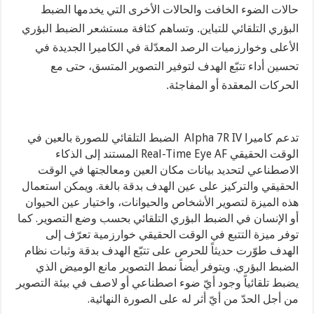
حالات الضوء الخافت والحالات الأخرى التي يخدمها الضبط
البؤري التلقائي للتباين. وتساهم كثافة مستشعر الضبط البؤري
الأعلى وخوارزميات الرصد المعدّلة في الكاميرا الجديدة في
تحسين أداء تتبّع الهدف لتوفير التصوير المتسق، حتى مع
الحركات المعقدة أو المفاجئة.
تدعم كاميرا Alpha 7R IV الضبط التلقائي للصورة بالعين
في
الوقت الحقيقي Real-Time Eye AF المستند إلى الذكاء
الاصطناعي لتحديد بيانات مكان العين ومعالجتها في الوقت
الحقيقي والتركيز على عين الهدف بدقة بالغة. ويمكن استعمال
هذه الميزة لتصوير الأشخاص والحيوانات، واختيار عين الحيوان
أو الإنسان في الضبط البؤري التلقائي بحسب وضع التصوير. كما
توفر ميزة التتبع في الوقت الحقيقي خوارزمية تعرّف إلى
الهدف طوّرت حديثاً للحرص على تتبّع الهدف بدقة وثبات نظام
الضبط البؤري. ويتوفر أيضاً نمط التصوير مانع الوميض الذي
يضبط تلقائياً وجود أيّ ضوء اصطناعي أو لاصف في بيئة التصوير
من أجل الحدّ من أيّ أثر له على الصورة النهائية.