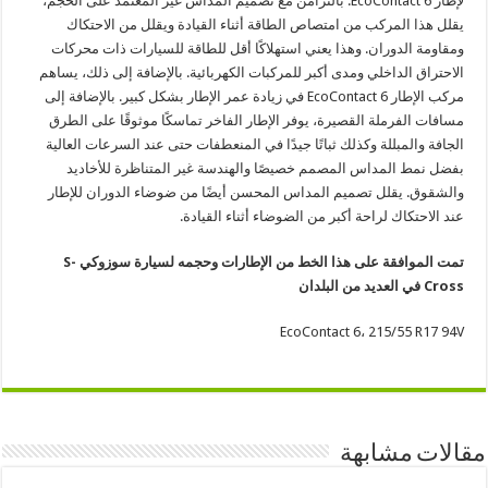
لإطار EcoContact 6. بالتزامن مع تصميم المداس غير المعتمد على الحجم،
يقلل هذا المركب من امتصاص الطاقة أثناء القيادة ويقلل من الاحتكاك
ومقاومة الدوران. وهذا يعني استهلاكًا أقل للطاقة للسيارات ذات محركات
الاحتراق الداخلي ومدى أكبر للمركبات الكهربائية. بالإضافة إلى ذلك، يساهم
مركب الإطار EcoContact 6 في زيادة عمر الإطار بشكل كبير. بالإضافة إلى
مسافات الفرملة القصيرة، يوفر الإطار الفاخر تماسكًا موثوقًا على الطرق
الجافة والمبللة وكذلك ثباتًا جيدًا في المنعطفات حتى عند السرعات العالية
بفضل نمط المداس المصمم خصيصًا والهندسة غير المتناظرة للأخاديد
والشقوق. يقلل تصميم المداس المحسن أيضًا من ضوضاء الدوران للإطار
عند الاحتكاك لراحة أكبر من الضوضاء أثناء القيادة.
تمت الموافقة على هذا الخط من الإطارات وحجمه لسيارة سوزوكي
S-
Cross
في العديد من البلدان
EcoContact 6، 215/55 R17 94V
مقالات مشابهة