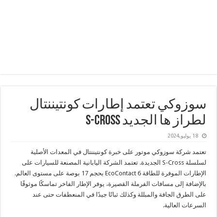
سوزوكي تعتمد إطارات كونتيننتال
لطراز ها الجديد S-Cross
18 يوليو,2024
تعتمد شركة سوزوكي موتور على خبرة كونتيننتال في المعدات الأصلية
لسلسلة S-Cross الجديدة. تعتمد الشركة اليابانية المصنعة للسيارات على
الإطارات الموفرة للطاقة EcoContact 6 بحجم 17 بوصة على مستوى العالم.
بالإضافة إلى مسافات الفرملة القصيرة، يوفر الإطار الفاخر تماسكًا موثوقًا
على الطرق الجافة والمبللة وكذلك ثباتًا جيدًا في المنعطفات حتى عند
السرعات العالية.