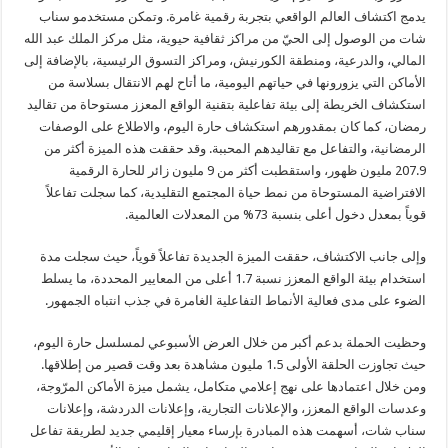
يدمج اكتشاف العالم الواقعي بتجربة رقمية غامرة. وتمكن مستخدمو سناب
شات من الوصول إلى الحيّ من مراكز ثقافية حيوية، مثل مركز الملك عبد الله
المالي، والدرعية، ومنطقة الكورنيش، ومراكز التسوق الرئيسية، بالإضافة إلى
الأماكن التي يزورونها في حياتهم اليومية، ما أتاح لهم الانتقال بسلاسة من
استكشاف الخريطة إلى بيئة تفاعلية بتقنية الواقع المعزز مستوحاة من تقاليد
رمضان، كما كان بمقدورهم استكشاف حارة اليوم، والاطلاع على الوصفات
الرمضانية، والتفاعل مع تقاليدهم المحببة. وقد حققت هذه الميزة أكثر من
207.9 مليون ظهور، واستقطبت أكثر من 9 مليون زائر للحارة الرقمية
الافتراضية المستوحاة من نمط حياة المجتمع التقليدية، كما سجلت تفاعلاً
قوياً بمعدل دخول أعلى بنسبة 73% من المعدلات العالمية.
وإلى جانب الاكتشاف، حققت الميزة الجديدة تفاعلاً قوياً، حيث سجلت مدة
استخدام بيئة الواقع المعزز نسبة 1.7 أعلى من المعايير المحددة، ما يسلط
الضوء على مدى فعالية الأنماط التفاعلية الغامرة في جذب انتباه الجمهور.
وحظيت الحملة بدعم أكبر من خلال العرض الأسبوعي لمسلسل حارة اليوم،
حيث تجاوزت الحلقة الأولى 1.5 مليون مشاهدة بعد وقت قصير من إطلاقها.
ومن خلال اعتمادها على نهج إعلامي متكامل، يشمل ميزة الأماكن المرّوجة،
وعدسات الواقع المعزز، والإعلانات التجارية، وإعلانات الدردشة، وإعلانات
سناب شات، أسهمت هذه المبادرة بإرساء معيار إقليمي جديد لطريقة تفاعل