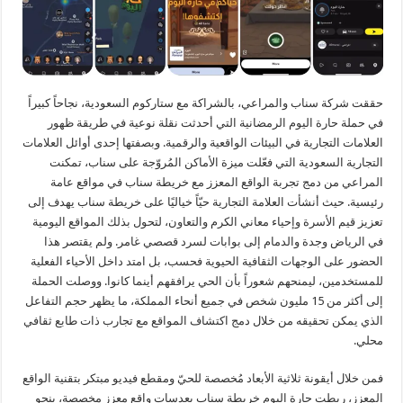
حققت شركة سناب والمراعي، بالشراكة مع ستاركوم السعودية، نجاحاً كبيراً
في حملة حارة اليوم الرمضانية التي أحدثت نقلة نوعية في طريقة ظهور
العلامات التجارية في البيئات الواقعية والرقمية. وبصفتها إحدى أوائل العلامات
التجارية السعودية التي فعّلت ميزة الأماكن المُروّجة على سناب، تمكنت
المراعي من دمج تجربة الواقع المعزز مع خريطة سناب في مواقع عامة
رئيسية. حيث أنشأت العلامة التجارية حيّاً خياليًا على خريطة سناب يهدف إلى
تعزيز قيم الأسرة وإحياء معاني الكرم والتعاون، لتحول بذلك المواقع اليومية
في الرياض وجدة والدمام إلى بوابات لسرد قصصي غامر. ولم يقتصر هذا
الحضور على الوجهات الثقافية الحيوية فحسب، بل امتد داخل الأحياء الفعلية
للمستخدمين، ليمنحهم شعوراً بأن الحي يرافقهم أينما كانوا. ووصلت الحملة
إلى أكثر من 15 مليون شخص في جميع أنحاء المملكة، ما يظهر حجم التفاعل
الذي يمكن تحقيقه من خلال دمج اكتشاف المواقع مع تجارب ذات طابع ثقافي
محلي.
فمن خلال أيقونة ثلاثية الأبعاد مُخصصة للحيّ ومقطع فيديو مبتكر بتقنية الواقع
المعزز، ربطت حارة اليوم خريطة سناب بعدسات واقع معزز مخصصة، بنحو