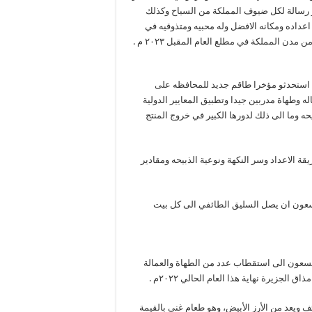
بر رسالة لكل ضيوف المملكة من السياح وكذلك
اعداده ومكانه الافضل وله محبيه ومتذوقيه في
ن المملكة في مطلع العام المقبل ٢٠٢٣ م .
 استحدثو مؤخرا طاقم جديد للمحافظه على
وطهاة مدربين جيدا وتطبيق المعايير الدولية
 وما الى ذلك لدورها الكبير في خروج المنتج
 الاعداد وسر النكهة ونوعية الذبيحه ومقادير
 يسعون ان يصل السليق الطائفي الى كل بيت
م اكثر من ٢٢٠ موظف حاليا وانهم يسعون الى استقطاب عدد من الطهاة والعمالة
 ويعد من الأرز الأبيض، وهو طعام غنى بالقيمة