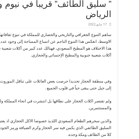
” سليق الطائف” قريبا في نيوم و
الرياض
17 مايو,2022
ساهم التنوع الجغرافي والتاريخي والحضاري للمملكة في تنوع ثقافاتها 
الاوسط، انعكس هذا التنوع الناجم عن اتساع المساحة إلى وجود عدد م
هذا الاختلاف هو المطبخ السعودي، فهنالك عدد كبير من أكلات شعبية 
أكلات شعبية جنوبية والمطبخ الإحسائي والحجازي.
وفي منطقة الحجاز تحديدا حرصت بعض العائلات على تناقل الموروث ا
إلى جيل حتى يبقى حياً في قلوب الجميع .
ولم تقتصر اكلات الحجاز على نطاقها بل انتشرت في انحاء المملكة 
والمستثمرين.
والذين سحرهم الطعام السعودي اللذيذ خصوصا الاكل الحجازي اذ يعتبر
السليق الطائفي الذي يكمن فيه سر الحجاز وكرم الضيافة ورمز الجود 
كلا من الطائف ومكة وجده.