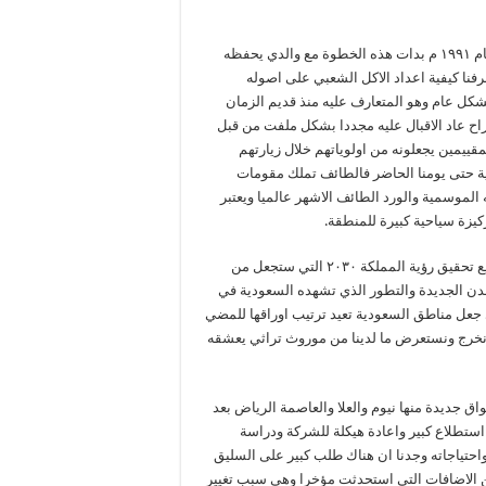
الجزيرة المتخصصة بالسليق الطائفي الاستاذ سعود الوقداني: منذ العام ١٩٩١ م بدات هذه الخطوة مع والدي يحفظه
فنا كيفية اعداد الاكل الشعبي على اصوله
شكل عام وهو المتعارف عليه منذ قديم الزمان
فراح عاد الاقبال عليه مجددا بشكل ملفت من قبل
قييمين يجعلونه من اولوياتهم خلال زيارتهم
ة حتى يومنا الحاضر فالطائف تملك مقومات
 الموسمية والورد الطائف الاشهر عالميا ويعتبر
يزة سياحية كبيرة للمنطقة.
واضاف انه مع التصحيح الذي حصل في المملكة وتوافق اكثر الجهات مع تحقيق رؤية المملكة ٢٠٣٠ التي ستجعل من
دن الجديدة والتطور الذي تشهده السعودية في
 جعل مناطق السعودية تعيد ترتيب اوراقها للمضي
 ان نخرج ونستعرض ما لدينا من موروث تراثي يعشقه
جديدة منها نيوم والعلا والعاصمة الرياض بعد
 بعد استطلاع كبير واعادة هيكلة للشركة ودراسة
تياجاته وجدنا ان هناك طلب كبير على السليق
ن الاضافات التي استحدثت مؤخرا وهي سبب تغيير