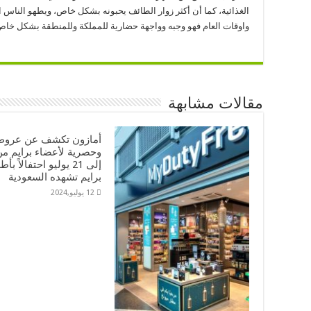
الغذائية، كما أن أكثر زوار الطائف يحبونه بشكل خاص، ويطهو الناس 
واوقات العام فهو وجبه وواجهة حضارية للمملكة وللمنطقة بشكل خاص
مقالات مشابهة
أمازون تكشف عن عروض 
إلى 21 يوليو احتفالاً 
برايم تشهده السعودية
12 يوليو,2024