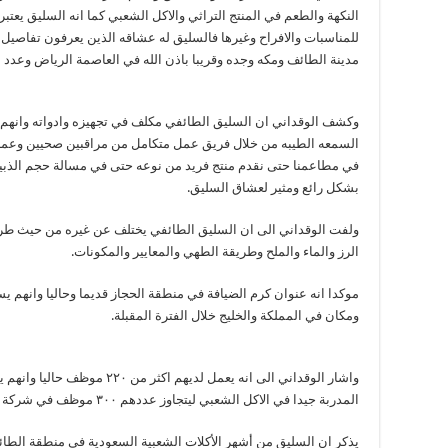
النكهة والطعم في المنتج التراثي والاكل الشعبي كما انه السليق يعت
للمناسبات والافراح وغيرها فالسليق له عشاقه الذين يعرفون تفاصيل 
مدينة الطائف ومكه وجده وقريبا باذن الله في العاصمة الرياض وعدد من مد
وكشف الوقداني ان السليق الطائفي مكلف في تجهيزه وادواته وانهم
السمعه الطيبه من خلال فريق عمل متكامل من مراقبين صحيين وعماله 
في مطاعمنا حتى نقدم منتج فريد من نوعه حتى في مسالة حجم الذبيحه
بشكل رائع ومثير لعشاق السليق.
ولفت الوقداني الى ان السليق الطائفي يختلف عن غيره من حيث طريقة
الرز والماء والملح وطريقة الطهي والمعايير والمكونات.
موكدا انه عنوان كرم الضيافة في منطقة الحجاز قديما وحاليا وانهم
ومكان في المملكة والخليج خلال الفترة المقبلة.
واشار الوقداني الى انه يعمل لديه
المدربة جيدا في الاكل الشعبي ليتجاوز عددهم ٣٠٠ موظف في شركة مذاق الجزيرة نهاية هذا العام الحالي ٢٠٢٢م .
يذكر ان السليق من أشهر الأكلات الشعبية السعودية في منطقة الطائف