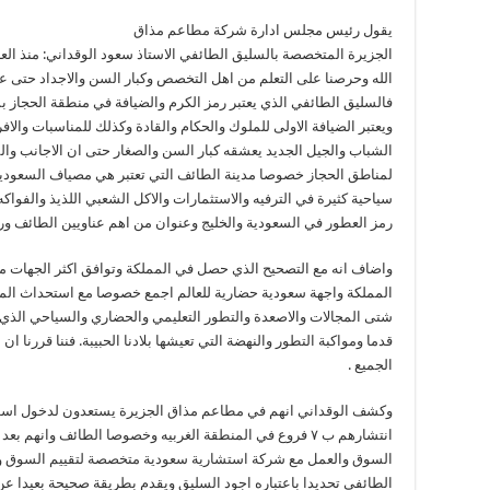
يقول رئيس مجلس ادارة شركة مطاعم مذاق
الله وحرصنا على التعلم من اهل التخصص وكبار السن والاجداد حتى عر
فالسليق الطائفي الذي يعتبر رمز الكرم والضيافة في منطقة الحجاز ب
ويعتبر الضيافة الاولى للملوك والحكام والقادة وكذلك للمناسبات والا
الشباب والجيل الجديد يعشقه كبار السن والصغار حتى ان الاجانب والم
لمناطق الحجاز خصوصا مدينة الطائف التي تعتبر هي مصياف السعودي
سياحية كثيرة في الترفيه والاستثمارات والاكل الشعبي اللذيذ والفواكه
رمز العطور في السعودية والخليج وعنوان من اهم عناويين الطائف ورك
المملكة واجهة سعودية حضارية للعالم اجمع خصوصا مع استحداث الم
شتى المجالات والاصعدة والتطور التعليمي والحضاري والسياحي الذي
قدما ومواكبة التطور والنهضة التي تعيشها بلادنا الحبيبة. فننا قررنا
الجميع .
وكشف الوقداني انهم في مطاعم مذاق الجزيرة يستعدون لدخول اسواق 
انتشارهم ب ٧ فروع في المنطقة الغربيه وخصوصا الطائف وانهم
السوق والعمل مع شركة استشارية سعودية متخصصة لتقييم السوق واح
الطائفي تحديدا باعتباره اجود السليق ويقدم بطريقة صحيحة بعيدا ع