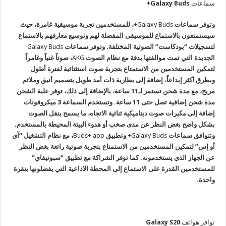
سماعات
Galaxy Buds+
وتوفر سماعات
Galaxy Buds+
، للمستخدمين تجربة موسيقية غامرة، حيث
سيستمتعون بالاستماع للموسيقى المفضلة لهم وتوسيع معارفهم بالاستماع
لتسجيلات “بودكاست” الصوتية المختلفة. وتوفر سماعات
Galaxy Buds
الجديدة التي تمت موالفتها بدقة مع نظام الصوت
AKG
، صوتاً غنياً وغامراً
لتمكين المستخدمين من الاستمتاع بتجربة صوت استثنائية لفترة أطول
وبطرق أكثر إبداعاً، إضافة إلى بطارية ذات أمد طويل بتصميم أنيق وملائم
مريح، مع مدة شحن تستمر لـ11 ساعة، بالإضافة إلى ذلك، توفر علبة الشحن
مدة شحن إضافية تصل حتى 11 ساعة
. وتستخدم السماعة 3 ميكروفونات
إضافة إلى مكبرات صوت ديناميكية ثنائية الاتجاه، ما يسمح بنقل الصوت
بشكل واضح بغض النظر عن مدى صخب أو هدوء البيئة المحيطة بالمستخدم
.
وتتوافق سماعات
Galaxy Buds+
وتطبيق
Buds+ app
، مع نظام التشغيل “آي
أو إس” لتمكين المستخدمين من الاستمتاع بتجربة صوتية رائعة بغض النظر
عن الجهاز الذي يستخدمونه. كما توفر الشراكة مع تطبيق “سبوتيفاي”
للمستخدمين القدرة على الاستماع إلى المحطة الاذاعية التي يفضلونها بنقرة
واحدة.
توافر هواتف
Galaxy S20