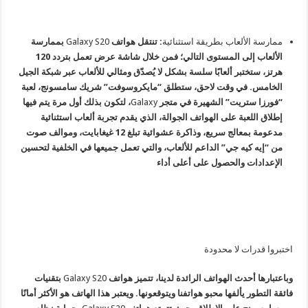
ممارسة الألعاب بطريقة استثنائية
: تنتقل هواتف
Galaxy S20
بممارسة
الألعاب إلى المستوى التالي؛ فمن خلال شاشة عرض تعمل بتردد 120
هرتز، ستختبر ألعابًا سلسة بشكل لا يُصدّق ومثالي للألعاب عبر شبكة الجيل
الخامس. في وقت لاحق، ستطلق “مايكروسوفت” شريك سامسونج، لعبة
“فورزا ستريت” الشهيرة في متجر
Galaxy
، لتكون بذلك أول مرة يتم فيها
إطلاق اللعبة على الهواتف الجوالة، الذي يقدم تجربة ألعاب استثنائية
مدعومة بمعالج سريع، وذاكرة عشوائية تبلغ 12 غيغابايت، وموالف صوت
من “إيه كيه جي” الداعم للألعاب، والتي تعمل جميعها في الخلفية لتحسين
الإعدادات والحصول على أعلى أداء
اختبروا قدرات لا محدودة
وباعتبارها أحدث الهواتف الرائدة لدينا، تتميز هواتف
Galaxy S20
بتقنيات
فائقة التطور يألفها محبو هواتفنا ويتوقعونها. ويعتبر هذا الهاتف هو الأكثر أمانًا