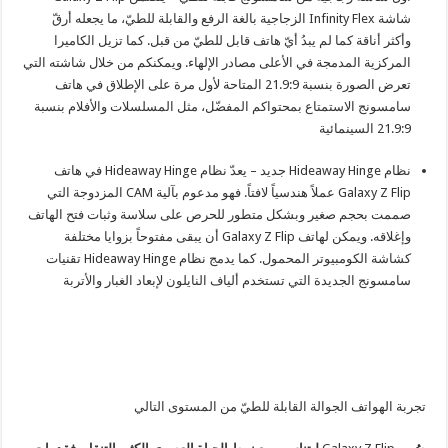
شاشة
Infinity Flex
الزجاجية بالغة الرفع والقابلة للطيّ، ما يجعله أرقّ
وأكثر أناقة كما لم يبدُ أيّ هاتف قابل للطيّ من قبل. كما تزيل الكاميرا
المركزية المدمجة في الأعلى مصادر الإلهاء. ويمكنكم من خلال شاشته التي
تعرض الصورة بنسبة 21.9:9 المتاحة لأول مرة على الإطلاق في هاتف
سامسونج الاستمتاع بمحتواكم المفضّل، مثل المسلسلات والأفلام بنسبة
21.9:9 السينمائية
نظام
Hideaway Hinge
جديد
– يعدّ نظام
Hideaway Hinge
في هاتف
Galaxy Z Flip
عملاً هندسياً لافتاً. فهو مدعوم بآلية
CAM
المزدوجة التي
صممت بحجم صغير وبشكل متطور للحرص على سلاسة وثبات فتح الهاتف
وإغلاقه. ويمكن لهاتف
Galaxy Z Flip
أن يبقى مفتوحاً بزوايا مختلفة
كشاشة الكومبيوتر المحمول. كما يدمج نظام
Hideaway Hinge
تقنيات
سامسونج الجديدة التي تستخدم ألياف النايلون لإبعاد الغبار والأتربة
تجربة الهواتف الجوالة القابلة للطيّ من المستوى التالي