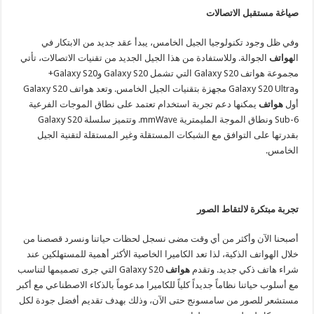
صياغة مستقبل الاتصالات
وفي ظل وجود تكنولوجيا الجيل الخامس، يبدأ عقد جديد من الابتكار في
ال
هواتف
الجوالة. وللاستفادة من هذا الجيل الجديد من تقنيات الاتصالات، تأتي
مجموعة هواتف
Galaxy S20
التي تشمل
Galaxy S20 وGalaxy S20+
وGalaxy S20 Ultra
مجهزة بتقنيات الجيل الخامس. وتعد هواتف
Galaxy S20
أول
هواتف
يمكنها دعم تجربة استخدام تعتمد على نطاق الموجات الفرعية
Sub-6 ونطاق الموجة المليمترية mmWave. وتتميز سلسلة Galaxy S20
بقدرتها على التوافق مع الشبكات المستقلة وغير المستقلة لتقنية الجيل
الخامس.
تجربة مبتكرة لالتقاط الصور
أصبحنا الآن وأكثر من أي وقت مضى نسجل لحظات حياتنا ونسرد قصصنا من
خلال الهواتف الذكية، لذا تعد الكاميرا الخاصية الأكثر أهمية للمستهلكين عند
شراء هاتف ذكي جديد. وتقدم
هواتف
Galaxy S20
التي جرى تصميمها لتناسب
مع أسلوب حياتنا نظاماً جديداً كلياً للكاميرا مدعوماً بالذكاء الاصطناعي مع أكبر
مستشعر للصور من سامسونج حتى الآن، وذلك بهدف تقديم أفضل جودة لكل