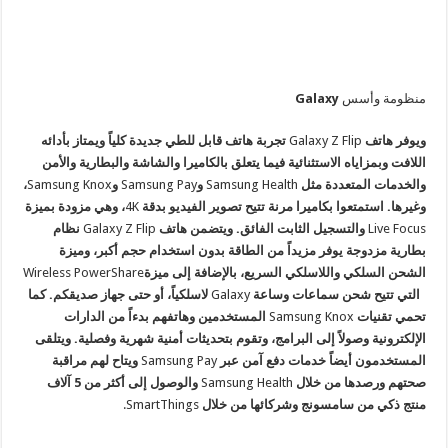
منظومة وأسس
Galaxy
ويوفر هاتف
Galaxy Z Flip
تجربة هاتف قابل للطي جديدة كلياً ويمتاز بأدائه
اللافت وبمزاياه الاستثنائية فيما يتعلق بالكاميرا والشاشة والبطارية والأمن
والخدمات المتعددة مثل
Samsung Health
و
Samsung Pay
و
Samsung Knox
،
وغيرها. استمتعوا بكاميرا مرنة تتيح تصوير الفيديو بدقة
4K
، وهي مزودة بميزة
Live Focus
والتسجيل الثابت الفائق. ويتضمن هاتف
Galaxy Z Flip
نظام
بطارية مزدوجة يوفر مزيداً من الطاقة بدون استخدام حجم أكبر، وميزة
الشحن السلكي واللاسلكي السريع، بالإضافة إلى ميزة
Wireless PowerShare
التي تتيح شحن سماعات وساعة
Galaxy
لاسلكياً، أو حتى جهاز صديقكم. كما
تحمي تقنيات
Samsung Knox
المستخدمين وهاتفهم بدءاً من الدارات
الإلكترونية وصولاً إلى البرامج، وتقوم بتحديثات أمنية شهرية وفصلية. ويتلقى
المستخدمون أيضاً خدمات دفع آمن عبر
Samsung Pay
ويتاح لهم مراقبة
صحتهم ورصدها من خلال
Samsung Health
والوصول إلى أكثر من 5 آلاف
منتج ذكي من سامسونج وشركائها من خلال
SmartThings.