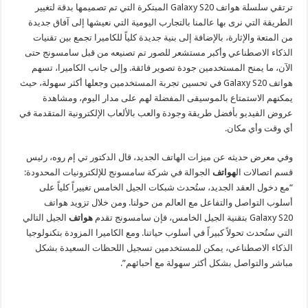
ترتقي سلسلة هواتف Galaxy S20 المبتكرة التي تم تصميمها بدقة لتغيير
الطريقة التي نرى بها عالمنا بالتجارب اليومية التي نعيشها إلى آفاق جديدة
من المتعة والإثارة، بالإضافة إلى بنية جديدة كلياً للكاميرا تجمع بين تقنيات
الذكاء الاصطناعي وأكبر مستشعر للصور تم تصنيعه من قبل سامسونج حتى
الآن، ما يمنح المستخدمين جودة تصوير فائقة. وإلى جانب الكاميرا، تسهم
هواتف Galaxy S20 في تحسين تجربة المستخدمين وجعلها أكثر سهولة، حيث
يمكنهم الاستمتاع بالموسيقى المفضلة لهم على مدار اليوم، ومشاهدة
عروض الفيديو بأفضل طريقة وجودة والعب بالألعاب الإلكترونية المتقدمة في
أي وقت وأي مكان.
وفي معرض حديثه عن ميزات الهاتف الجديد، قال الدكتور تي إم روه، رئيس
قسم اتصالات ال
هواتف
الجوالة في شركة سامسونج للإلكترونيات المحدودة:
“مع دخول العقد الجديد، ستُحدث شبكات الجيل الخامس تغييراً كلياً على
أسلوب التواصل والتفاعل مع العالم من حولنا. ومن خلال تزويد هواتف
Galaxy S20
بتقنية الجيل الخامس، فإن سامسونج تقدم
هواتف
الجيل التالي
التي ستُحدث تحولاً كبيراً في أسلوب حياتنا. ومع الكاميرا المزودة بتكنولوجيا
الذكاء الاصطناعي، يمكن للمستخدمين تسجيل اللحظات السعيدة بشكل
مباشر والتواصل بشكل أكثر سهولة مع أحبائهم”.