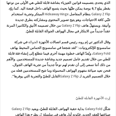
الذي يتحدى بتصميمه قوانين الفيزياء بشاشة قابلة للطي هي الأولى من نوعها
بقطر يبلغ 6,7 بوصة يمكن طيّها بحيث يتسع الهاتف داخل قبضة اليد. كما زوّد
Galaxy Z Flip
بنظام المفاصل
Hideaway Hinge
المبتكر وتجربة استخدام
تلبّي كافة الاحتياجات، وهو يتيح تصوير المحتوى ومشاركته بطرق جديدة
وأنيقة. ويستهلّ هاتف
Galaxy Z Flip
من خلال تصميمه الأنيق والكاميرا المرنة
عقداً جديداً من الابتكار في مجال الهواتف الجوالة القابلة للطيّ.
وقال الدكتور تي إم روه، رئيس قسم اتصالات الأجهزة
الجوالة
في شركة
سامسونج للإلكترونيات: “لقد شجعنا في سامسونج الحماس المحيط بهاتف
Galaxy Fold
، ويُعدّ الهاتف خطوة مهمة أخرى فيما نتطلع إلى إنشاء فئة قابلة
للطي من خلال تقديم عامل تصميم جديد وشاشة جديدة للمستخدمين. والأهم
من ذلك أننا نسعى إلى أن نقدم لهم نوعاً جديداً من تجربة الهاتف الجوال،
فنحن نعيد صياغة مفهوم الهواتف المحمولة وما تتيح للمستخدمين فعله من
خلال التصميم الفريد لـ
Galaxy Z Flip
القابل للطيّ والتجربة التي يوفرها”.
إرث الأجهزة القابلة للطيّ
شكّل
Galaxy Fold
بداية حقبة الهواتف القابلة للطيّ، ويعيد
Galaxy Z Flip
صياغتها للعقد الجديد. فكونه أول هاتف في سلسلة
Z
، يطرح هذا الهاتف