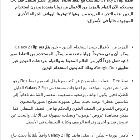
صُمم
Galaxy Z Flip
ليتناسب مع نمط الحياة العصري الكثير التنقل. فقد بات
بوسعكم الآن القيام بالمزيد من الأعمال من زوايا متعددة وبدون استخدام
اليدين. هذه التجربة الفريدة من نوعها لا توفرها الهواتف الجوالة الأخرى
الموجودة حالياً في الأسواق:
المزيد من الأعمال بدون استخدام اليدين
– حين يتمّ فتح
Galaxy Z Flip،
يمكن أن يبقى مفتوحاً بزوايا متعددة، ما يمكّن المستخدم من التقاط صور
ذاتية تنقل جزءاً أكبر من العالم المحيط به والقيام بدردشات الفيديو عبر
تطبيق
Google Duo
، وذلك كله بدون استخدام اليدين
نمط
Flex – عملت سامسونج عن كثب مع غوغل لتصميم نمط
Flex
وهو
عبارة عن تجربة متوافقة مع احتياجات مستخدمي
Galaxy Z Flip
القابل
للطيّ. فحين يكون الهاتف بوضعية مستقيمة، تنقسم الشاشة تلقائياً إلى
شاشتين بقطر 4 بوصة بحيث يمكن بسهولة تصفّح الصور والمحتوى
وعروض الفيديو في النصف العلوي والتحكم بها في النصف السفلي. كما
يمكن مشاهدة عروض “يوتيوب” وتصفّحه بسهولة في الأعلى والبحث عن
عروض فيديو أخرى وقراءة الوصف وكتابة التعليقات في الأسفل
كاميرا ثورية
– يمكن أن يبقى هاتف
Galaxy Z Flip
واقفاً تلقائياً بحيث يتاح