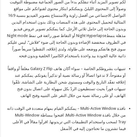
لكم تصوير المزيد أثناء تنقلكم بدءاً من الصور الجماعية مضبوطة التوقيت
وصولاً إلى المحتوى الليليّ. ويمكنكم ابتكار محتوى لقنواتكم على مواقع
التواصل الاجتماعي من أفضل زاوية والاستمتاع بتصوير الفيديو بنسبة 16:9
المثالية لتحميل المحتوى على هذه المنصات وذلك بدون استخدام اليدين
وبدون الحاجة إلى حامل ثلاثي الأرجل. كما يمكنكم تصوير عروض فيديو
مذهلة بنمط
Hyperlapse
Night
أو التقاط صور رائعة في نمط
mode
Night
في الظروف منخفضة الإضاءة وبدون الحاجة إلى ضوء “فلاش”. ليس عليكم
سوى فتح هاتفكم ووضعه على طاولة. ولدى إغلاقه، التقطوا سريعاً صوراً
ذاتية عالية الجودة بيد واحدة باستخدام الكاميرا الخلفية وبدون فتحه
تنبيهات بشروطكم الخاصة
– سواء أكان هاتف
Galaxy Z Flip
مغلقاً أو واقفاً
أو مفتوحاً، لا تدعوا اتصالاً أو رسالة نصية أو تذكيراً يفوتكم. يمكنكم عند
إغلاقه تفقّد التاريخ والوقت ومستوى شحن البطارية على الشاشة. تلقّوا
تنبيهات فوراً بحيث تستطيعون الردّ بكل سهولة على اتصال بدون فتح
الهاتف، أو على رسالة نصية من خلال النقر على التنبيه وفتح الهاتف
نافذة
Multi-Active Window – يمكنكم القيام بمهام متعددة في الوقت ذاته
من خلال نافذة
Multi-Active Window.
افتحوا ببساطة
Multi-Window
Tray
لسحب واستخدام التطبيقات التي تريدونها. اقرأوا مقالاً في الأعلى
فيما تشترون ما تحتاجون إليه في الأسفل