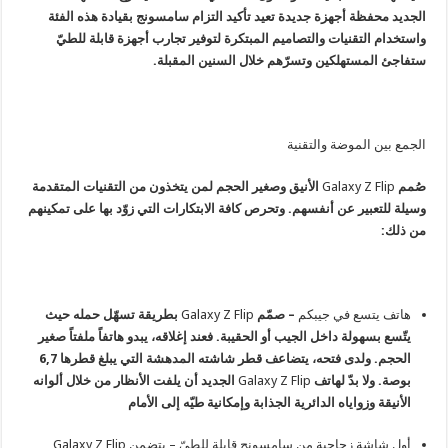
الجديد محفظة أجهزة جديدة تعيد تأكيد التزام سامسونج بقيادة هذه الفئة
واستخدام التقنيات والتصاميم المبتكرة لتوفير تجارب أجهزة قابلة للطيّ
ستفاجئ المستهلكين وتسرّهم خلال السنين المقبلة.
الجمع بين الموضة والتقنية
صُمم
Galaxy Z Flip
الأنيق وصغير الحجم لمن يتخذون من التقنيات المتقدمة
وسيلة للتعبير عن أنفسهم. وتحرص كافة الابتكارات التي زوّد بها على تمكينهم
من ذلك:
هاتف يتسع في جيبكم
– صمّم
Galaxy Z Flip
بطريقة تسهّل حمله حيث
يتّسع بسهولة داخل الجيب أو الحقيبة. فعند إغلاقه، يبدو هاتفاً ملفتاً صغير
الحجم. ولدى فتحه، يتضاعف قطر شاشته المدهشة التي يبلغ قطرها 6,7
بوصة. ولا بدّ لهاتف
Galaxy Z Flip
الجديد أن يلفت الأنظار من خلال ألوانه
الأنيقة وزواياه الدائرية الجذابة وإمكانية طيّه إلى الأمام
أول شاشة زجاجية من سامسونج قابلة للطيّ
– يتضمن
Galaxy Z Flip