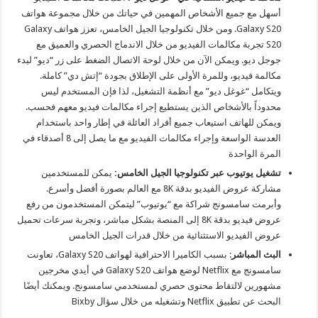
أسهل مع جميع الأشخاص المهمين في حياتك من خلال مجموعة هواتف
Galaxy S20
. ومن خلال تكنولوجيا الجيل الخامس، تعزز هواتف
Galaxy
S20
تجربة مكالمات الفيديو من خلال الاندماج الحصري والعميق مع
جوجل ديو. ويمكن الآن من خلال لوحة الاتصال الضغط على زر “ديو” لبدء
مكالمة فيديو، وللمرة الأولى على الإطلاق بجودة “إتش دي” كاملة.
ويتكامل “غوغل ديو” مع أنظمة التشغيل، لذا فإن المستخدم ليس
محدوداً بالأشخاص الذين يستطيع إجراء مكالمات فيديو معهم فحسب.
ويمكن للهاتف استيعاب جميع أفراد العائلة في إطار واحد باستخدام
العدسة الواسعة وإجراء مكالمات الفيديو مع ما يصل إلى 8 أصدقاء في
المرة الواحدة
تشغيل يوتيوب عبر تكنولوجيا الجيل الخامس:
يمكن للمستخدمين
مشاركة عروض الفيديو بدقة 8K مع العالم بصورة أفضل وأسرع.
وأبرمت سامسونج شراكة مع “يوتيوب” ليتمكن المستخدمون من رفع
عروض فيديو بدقة 8K إلى المنصة بشكل مباشر، وتجربة سرعات تحميل
عروض الفيديو الاستثنائية من خلال قدرات الجيل الخامس
البث المباشر
: بسبب الكاميرا الاحترافية لهواتف
Galaxy S20
، تعاونت
سامسونج مع Netflix لوضع هواتف
Galaxy S20
في أيدي مخرجين
مشهورين لالتقاط محتوى حصري لمستخدمي سامسونج. ويمكنك أيضًا
البحث عن تطبيق Netflix وتشغيله من خلال سؤال Bixby