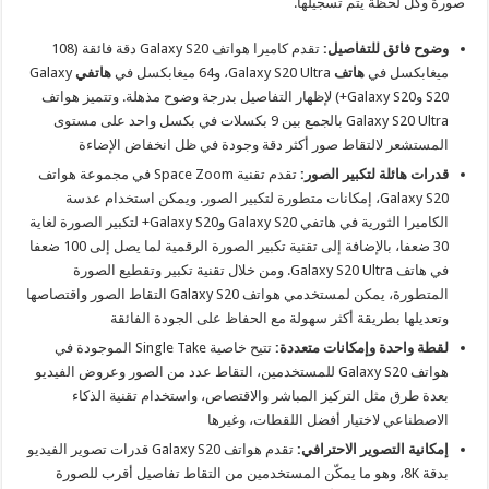
صورة وكل لحظة يتم تسجيلها.
وضوح فائق للتفاصيل:
تقدم كاميرا هواتف
Galaxy S20
دقة فائقة (108
ميغابكسل في
هاتف
Galaxy S20 Ultra
، و64 ميغابكسل في
هاتفي
Galaxy
S20
و
Galaxy S20+)
لإظهار التفاصيل بدرجة وضوح مذهلة. وتتميز هواتف
Galaxy S20 Ultra
بالجمع بين 9 بكسلات في بكسل واحد على مستوى
المستشعر لالتقاط صور أكثر دقة وجودة في ظل انخفاض الإضاءة
قدرات هائلة لتكبير الصور:
تقدم تقنية Space Zoom في مجموعة هواتف
Galaxy S20
، إمكانات متطورة لتكبير الصور. ويمكن استخدام عدسة
الكاميرا الثورية في هاتفي Galaxy S20
وGalaxy S20+
لتكبير الصورة لغاية
30 ضعفا، بالإضافة إلى تقنية تكبير الصورة الرقمية لما يصل إلى 100 ضعفا
في هاتف
Galaxy S20 Ultra
. ومن خلال تقنية تكبير وتقطيع الصورة
المتطورة، يمكن لمستخدمي هواتف
Galaxy S20
التقاط الصور واقتصاصها
وتعديلها بطريقة أكثر سهولة مع الحفاظ على الجودة الفائقة
لقطة واحدة وإمكانات متعددة:
تتيح خاصية Single Take الموجودة في
هواتف
Galaxy S20
للمستخدمين، التقاط عدد من الصور وعروض الفيديو
بعدة طرق مثل التركيز المباشر والاقتصاص، واستخدام تقنية الذكاء
الاصطناعي لاختيار أفضل اللقطات، وغيرها
إمكانية التصوير الاحترافي:
تقدم هواتف
Galaxy S20
قدرات تصوير الفيديو
بدقة 8K، وهو ما يمكّن المستخدمين من التقاط تفاصيل أقرب للصورة