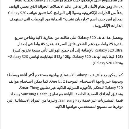
من سامسونج على الإطلاق، حيث تتمتع هواتف
Galaxy S20
بحماية نظام
Knox
، وهو نظام الأمان الرائد في عالم الاتصالات الجوالة الذي يحمي الهاتف
بدءاً من الدارات الإلكترونية وصولا إلى البرامج. كما تتميز هواتف
Galaxy S20
بمعالج آمن جديد اسم “جارديان تشيب” للحماية من الهجمات التي تستهدف
الدارات الإلكترونية.
ويحصل هذا هاتف
Galaxy S20
على طاقته من بطارية ذكية وشاحن سريع
بقدرة 25 واط، مع دعم للشحن فائق السرعة بقدرة 45 واط في إصدار
Galaxy S20 Ultra
، بالإضافة إلى أن جميع الهواتف تأتي بسعة تخزين كبيرة
(128 غيغابايت لهاتف
Galaxy S20
، و128 و512 غيغابايت لهاتفي
Galaxy S20+
و
Galaxy S20 Ultra
).
كما يمكن مع هاتف
Galaxy S20
الاستمتاع بواجهة مستخدم أكثر أناقة وبساطة
وبديهية عبر واجهة الاستخدام الموحدة
One UI 2
. كما يمكن استخدام هواتف
Galaxy S20
للتحكم بالأجهزة المنزلية الذكية عبر تطبيق
SmartThing
،
وتحقيق أهدافك الصحية الخاصة باللياقة مع تطبيق
Samsung Health
وسداد
قيمة المشتريات عبر خدمة
Pay
Samsung
، وغيرها من المزايا الاستثنائية التي
توفرها سامسونج لمستخدمي هواتفها الذكية
.