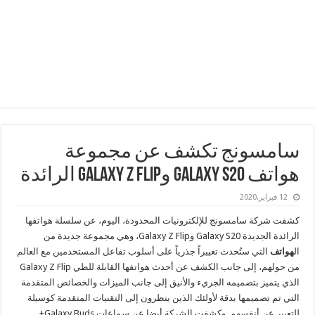
سامسونج تكشف عن مجموعة
هواتف Galaxy S20 وGalaxy Z Flip الرائدة
12 فبراير,2020
كشفت شركة سامسونج للإلكترونيات المحدودة، اليوم، عن سلسلة هواتفها
الرائدة الجديدة
Galaxy S20 وGalaxy Z Flip
، وهي مجموعة جديدة من
ال
هواتف
التي ستُحدث تغييراً جذرياً على أسلوب تفاعل المستخدمين مع العالم
من حولهم، إلى جانب الكشف عن أحدث هواتفها القابلة للطي Galaxy Z Flip
الذي يتميز بتصميمه الجريء والأنيق إلى جانب الميزات والخصائص المتقدمة
التي تم تصميمها بدقة لأولئك الذين ينظرون إلى التقنيات المتقدمة كوسيلة
للتعبير عن أنفسهم. وكشفت الشركة أيضا عن سماعات Galaxy Buds+