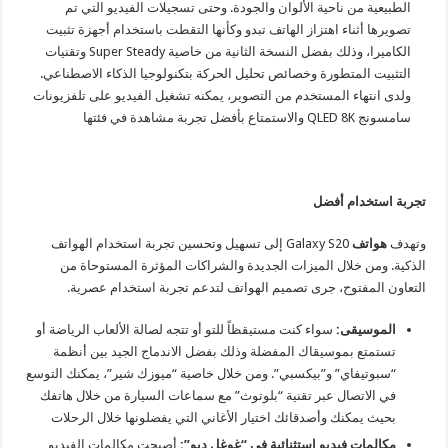
الطبيعية من ناحية الألوان والجودة. وحتى تسجيلات الفيديو التي تم
تصويرها أثناء اهتزاز الهاتف تبدو وكأنها التقطت باستخدام أجهزة تثبيت
الكاميرا، وذلك بفضل النسخة الثانية من خاصية
Super Steady
وتقنيات
التثبيت المتطورة وخصائص تحليل الحركة بتكنولوجيا الذكاء الاصطناعي.
ولدى انتهاء المستخدم من التصوير، يمكنه تشغيل الفيديو على تلفزيونات
سامسونج QLED 8K والاستمتاع بأفضل تجربة مشاهدة في فئتها
تجربة استخدام أفضل
وتهدف
هواتف
Galaxy S20
إلى تسهيل وتحسين تجربة استخدام الهواتف
الذكية. ومن خلال الميزات الجديدة والشراكات المؤثرة المستوحاة من
التعاون المفتوح، جرى تصميم الهواتف لتدعم تجربة استخدام عصرية.
الموسيقى:
سواء كنت مستيقظاً للتو أو تتجه لصالة الألعاب الرياضة أو
تستمتع بموسيقاك المفضلة وذلك بفضل الاندماج الجيد بين أنظمة
“سبوتيفاي” و”بيكسبي”. ومن خلال خاصية “ميوزك شير”، يمكنك التوسع
في الاتصال عبر تقنية “بلوتوث” مع سماعات السيارة من خلال هاتفك
بحيث يمكنك وأصدقائك اختيار الأغاني التي يفضلونها خلال الرحلات
مكالمات فيديو استثنائية في “غوغل ديو”:
أصبحت مكالمات الفيديو