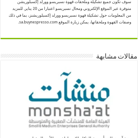
سوف تكون جميع تشكيلة وملحقات قهوة نسبريسو وورلد إكسبلوريشن
متوفرة عبر الموقع الإلكتروني ومحال نسبريسو اعتبارا من 20 يناير. للمزيد
من المعلومات حول تشكيلة قهوة نسبريسو وورلد إكسبلوريشنز، بما في ذلك
وصفات القهوة وملحقاتها، يمكن زيارة الموقع sa.buynespresso.com.
مقالات مشابهة