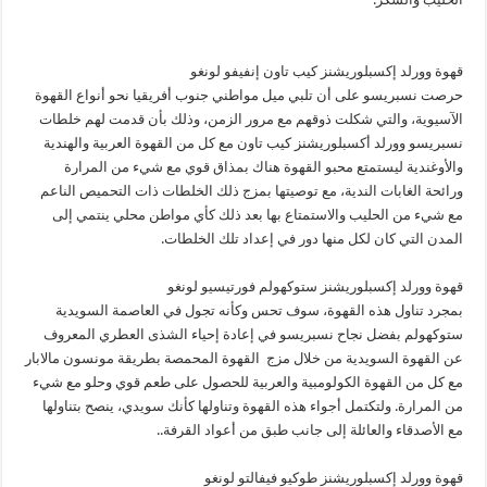
قهوة وورلد إكسبلوريشنز كيب تاون إنفيفو لونغو
حرصت نسبريسو على أن تلبي ميل مواطني جنوب أفريقيا نحو أنواع القهوة
الآسيوية، والتي شكلت ذوقهم مع مرور الزمن، وذلك بأن قدمت لهم خلطات
نسبريسو وورلد أكسبلوريشنز كيب تاون مع كل من القهوة العربية والهندية
والأوغندية ليستمتع محبو القهوة هناك بمذاق قوي مع شيء من المرارة
ورائحة الغابات الندية، مع توصيتها بمزج ذلك الخلطات ذات التحميص الناعم
مع شيء من الحليب والاستمتاع بها بعد ذلك كأي مواطن محلي ينتمي إلى
المدن التي كان لكل منها دور في إعداد تلك الخلطات.
قهوة وورلد إكسبلوريشنز ستوكهولم فورتيسيو لونغو
بمجرد تناول هذه القهوة، سوف تحس وكأنه تجول في العاصمة السويدية
ستوكهولم بفضل نجاح نسبريسو في إعادة إحياء الشذى العطري المعروف
عن القهوة السويدية من خلال مزج القهوة المحمصة بطريقة مونسون مالابار
مع كل من القهوة الكولومبية والعربية للحصول على طعم قوي وحلو مع شيء
من المرارة. ولتكتمل أجواء هذه القهوة وتناولها كأنك سويدي، ينصح بتناولها
مع الأصدقاء والعائلة إلى جانب طبق من أعواد القرفة..
قهوة وورلد إكسبلوريشنز طوكيو فيفالتو لونغو