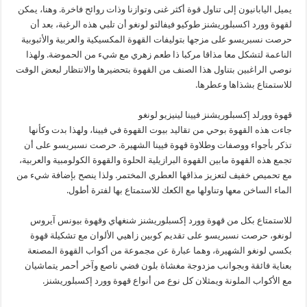
يميل اليابانيون إلى تناول قوة أكثر غنى وتوازنا وذات روائح فاخرة. وهنا، يمكن
لقهوة وورد اكسبلوريشنز طوكيو فيفالتو لونغو أن تلبي هذه الرغبة، بعد أن
حرصت نسبريسو على مزجها بتوليفات القهوة المكسيكية والعربية والأثبوبية
الناعمة لتشكل معا مذاقا مركبا ذا طعم زهري مع شيء من الحموضة. ولهذا
نوصي الراغبين بتناول هذا الصنف من القهوة بتحضيرها والانتظار لبعض الوقت
للاستمتاع بشذاها وعطرها.
قهوة وورلد إكسبلوريشنز فيينا لينيزيو لونغو
جاءت هذه القهوة بوحي من تقاليد بيوت القهوة في فيينا، ولهذا بدت وكأنها
تذكر بأجواء ووصفات وطلاوة قهوة فيينا الشهيرة. حرصت نسبريسو على أن
تجمع هذه القهوة مابين القهوة البرازيلية الحلوة والقهوة الكولومبية والعربية،
مع تحميص خفيف لتعزيز مذاقها العطري المختمر. ولذا ينصح بإضافة شيء من
الماء الساخن معها وتناولها مع الكعك للاستمتاع بها لفترة أطول.
للاستمتاع بكل من قهوة وورد إكسبلوريشنز شنغهاي وقهوة بيونس آيروس
لونغو، حرصت نسبريسو على تقديم كوبين زاهيي الألوان مع تشكيلة قهوة
بكسي لونغو الشهيرة، وهما عبارة عن مجموعة من أكواب القهوة المصنعة
بعناية فائقة وبجوانب مزدوجة مغشاة بلون فضي ناصع وآخر أحمر يتماشيان
مع الأكواب الملونة ويمثلان كل نوع من أنواع قهوة وورد إكسبلوريشنز.