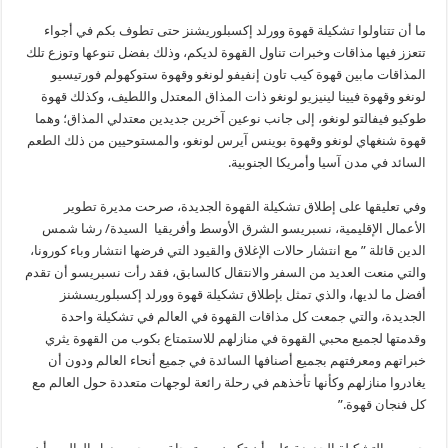
ما أن تتناولوا تشكيلة قهوة وورلد إكسبلوريشنز حتى تطوف بكم في أجواء
تتعزز فيها مذاقات وخبرات تناول القهوة لديكم، وذلك بفضل تنوعها وتوزع تلك
المذاقات مابين قهوة كيب تاون إنفيفو لونغو وقهوة ستوكهولم فورتيسيو
لونغو وقهوة فيينا لينيزيو لونغو ذات المذاق المعتدل واللطيف، وكذلك قهوة
طوكيو فيفالتو لونغو، إلى جانب نوعين آخرين جديدين معتدلي المذاق؛ وهما
قهوة شنغهاي لونغو وقهوة بوينس آيرس لونغو، والمستوحيين من ذلك الطعم
السائد في مدن آسيا وأمريكا الجنوبية.
وفي تعليقها على إطلاق تشكيلة القهوة الجديدة، صرحت مديرة تطوير
الأعمال الإقليمية، نسبريسو الشرق الأوسط وأفريقيا السيدة/ رشا شمس
الدين قائلة ” مع انتشار حالات الإغلاق والقيود التي فرضها انتشار وباء كورونا،
والتي منعت العديد من السفر والانتقال كالسابق، فقد رأت نسبريسو أن تقدم
أفضل ما لديها، والذي تمثل بإطلاق تشكيلة قهوة وورلد إكسبلوريسشنز
الجديدة، والتي جمعت كل مذاقات القهوة في العالم في تشكيلة واحدة
وقدمتها لجميع محبي القهوة في منازلهم للاستمتاع بكوب من القهوة يثري
خبراتهم ومعرفتهم بجميع أصنافها السائدة في جميع أنحاء العالم ودون أن
يغادروا منازلهم وكأنها تأخذهم في رحلة رائعة لوجهات متعددة حول العالم مع
كل فنجان قهوة.”