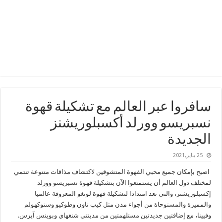
سافروا عبر العالم مع تشكيلة قهوة
نسبريسو وورلد أكسبلوريشنز
الجديدة
25 يناير,2021
اصبح بإمكان جميع محبي القهوة المتشوقين لاكتشاف مذاقات متنوعة تنتمي
لمختلف دول العالم أن يستمتعوا الآن بتشكيلة قهوة نسبريسو وورلد
إكسبلوريشنز، والتي تعد امتدادا لتشكيلة قهوة لونغو المعروفة عالميا
والمميزة والمستوحاة من أجواء مدن مثل كيب تاون وطوكيو وستوكهولم
وفيينا، مع إضافتين جديدتين مستلهمتين من مدينتي شنغهاي وبوينس آيرس.