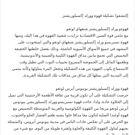
إكتشفوا تشكيلة قهوة وورلد إكسبلوريشنز
قهوةو ورلد إكسبلوريشنز شنغهاي لونغو
مع تنامي قوة الصين الاقتصادية تزايدت شعبية القهوة في هذا البلد، ومنها
قهوة نسبريسو ورلد إكسبلوريشنز شنغهاي لونغو والتي استحوذت على
المشهد في جميع الأسواق الآسيوية الناشئة، وذلك بفضل خلطتها الخفيفة
التحميص التي تجمع مابين مذاق القهوة الكينية والصينية والأندونيسية،
وطعمها المائل إلى الحموضة الممزوج بحبيبات التوت التي تطيل وقت
الاستمتاع بكوب القهوة من هذه التشكيلة وتجعل المرء يتناولها وكأنه ينتمي
إلى المدينة التي يمثلها كل مذاق من مذاقات تلك التشكيلة الفريدة..
قهوة وورلد إكسبلوريشنز بوينوس آيرس لونغو
حرصت التشكيلة على أن تكون قريبة من ثقافة الأطعمة الأرجنتينية التي تميل
إلى الحلاوة عادة، ولذا، جاءت قهوة نسبريسو وورلد إكسبلوريشن بيونوس
آيرس لونغو مزيجا من القهوة الكولومبية والعربية المتوسطة التحميص مع
قهوة أوغندا الصلبة لتكون معا مذاقا حلوا يشبه طعم الفشار الحلو والحبوب،
مع الحرص على أن تعكس عادات الناس في مدينة بيونوس آيروس، والمتمثلة
بحبهم لتناول القهوة الكثيفة والحلوة ولفترة طويلة من اليوم، مع شيء من
الحليب والسكر.