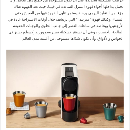
حرصت التشكيلة الجديدة على أن تكون مستوحاة من جميع دول العالم، وأن
تحمل بداخلها أجواء قهوة المنزل السائدة في فيينا، حيث تعد القهوة هناك
جزءا من التقليد اليومي ورحلة يستمر تناول القهوة فيها من الصباح وحتى
المساء، وكذلك قهوة ” ميريندا ” التي ترتشف خلال أوقات الاستراحة عادة في
الأرجنتين؛ وبخاصة في ساعات العصر إلى جانب الحلوى والوجبات الخفيفة
المالحة. باختصار، روعي أن تستقر تشكيلة نسبريسو وورلد إكسبلوريشنز في
الحواس والأذواق، وأن يكون شذاها مستوحى من أغلبية مدن العالم.