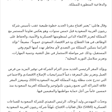
والدفاعية المتطورة للمملكة.
وقال هانلي: “يعتبر افتتاح مقرنا الجديد خطوة طبيعية عقب تأسيس شركة
ريثيون العربية السعودية قبل خمس سنوات، وهو يعكس تعاوننا المستمر مع
المملكة لتعزيز الاكتفاء الذاتي لمنظومتها العسكرية والأمنية، والحفاظ على
الوظائف في هذا القطاع، ودعم الاقتصاد السعودي عموماً”، مضيفاً: “نؤكد
التزامنا بتمكين المملكة من التصدي لأي مخاطر تهدد أمنها اليوم وفي
المستقبل، وذلك عبر مواصلة الاستثمار في نقل التقنية، وتنمية المهارات،
وتعزيز سلاسل التوريد المحلية”.
ويؤكد المقر الرئيسي الجديد مدى التزام الشركة في توفير المزيد من فرص
العمل وتعزيز نقل المعرفة دعماً لاستراتيجيات الإصلاح الاقتصادي والاجتماعي
التي تندرج تحت مظلة رؤية المملكة العربية السعودية 2030. وسيعزز المقر
علاقة الشراكة التي تجمع ريثيون تكنولوجيز والمملكة العربية السعودية منذ
خمسين عاماً من أجل حماية مواطنيها والمقيمين فيها.
وتحدّث المهندس وليد أبوخالد، الرئيس التنفيذي للشركة السعودية للصناعات
العسكرية (SAMI) خلال فعاليات الافتتاح، مُهنّئاً شركة ريثيون العربية السعودية