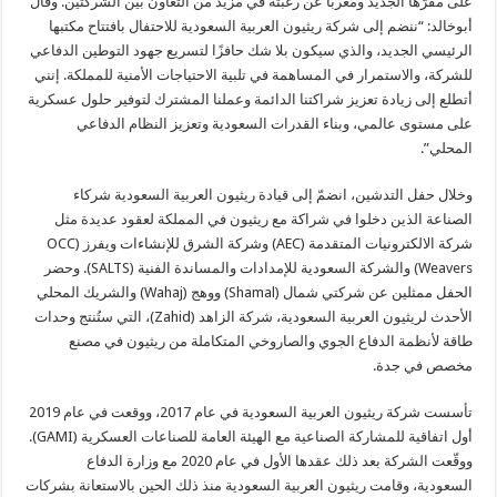
على مقرّها الجديد ومُعرباً عن رغبته في مزيد من التعاون بين الشركتين. وقال
أبوخالد: “ننضم إلى شركة ريثيون العربية السعودية للاحتفال بافتتاح مكتبها
الرئيسي الجديد، والذي سيكون بلا شك حافزًا لتسريع جهود التوطين الدفاعي
للشركة، والاستمرار في المساهمة في تلبية الاحتياجات الأمنية للمملكة. إنني
أتطلع إلى زيادة تعزيز شراكتنا الدائمة وعملنا المشترك لتوفير حلول عسكرية
على مستوى عالمي، وبناء القدرات السعودية وتعزيز النظام الدفاعي
المحلي”.
وخلال حفل التدشين، انضمّ إلى قيادة ريثيون العربية السعودية شركاء
الصناعة الذين دخلوا في شراكة مع ريثيون في المملكة لعقود عديدة مثل
شركة الالكترونيات المتقدمة (AEC) وشركة الشرق للإنشاءات ويفرز (OCC
Weavers) والشركة السعودية للإمدادات والمساندة الفنية (SALTS). وحضر
الحفل ممثلين عن شركتي شمال (Shamal) ووهج (Wahaj) والشريك المحلي
الأحدث لريثيون العربية السعودية، شركة الزاهد (Zahid)، التي ستُنتج وحدات
طاقة لأنظمة الدفاع الجوي والصاروخي المتكاملة من ريثيون في مصنع
مخصص في جدة.
تأسست شركة ريثيون العربية السعودية في عام 2017، ووقعت في عام 2019
أول اتفاقية للمشاركة الصناعية مع الهيئة العامة للصناعات العسكرية (GAMI).
ووقّعت الشركة بعد ذلك عقدها الأول في عام 2020 مع وزارة الدفاع
السعودية، وقامت ريثيون العربية السعودية منذ ذلك الحين بالاستعانة بشركات