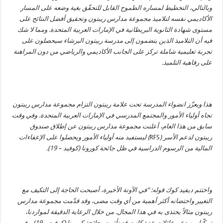
وبالتالي، التخطيط لمساره الطموح القابل للتحقّق بغية وضعه على المسار
الأكاديمي نفسه لتلاميذ مجموعة مدارس ريبتون وتحقيق أفضل النتائج على
مستوى شهادة الثانوية البريطانية في الإمارات العربية المتحدة. ومما لا شك
فيه أن التلاميذ الذين ينضمون إلى مدرسة ريبتون البرشاء سيحصلون على
تجربة تعليمية شاملة تركز على الجانب الأكاديمي والرياضي من دون المراهنة
على رفاهية التلميذ.
هذا ويعزّز انضواء المدرسة تحت علامة ريبتون التزام مجموعة مدارس ريبتون
تجاه أولياء الأمور والمجتمع المدرسي في الإمارات العربية المتحدة. وفي وقت
سابق من هذا العام، أعلنت مجموعة مدارس ريبتون عن إطلاق صندوق
ريبتون لدعم الأسر (
RFS
) ليستفيد منه أولياء الأمور ويحصلوا على الإعفاءات
المالية من الرسوم الدراسية في ظل جائحة كورونا (كوفيد – 19).
واختتم ديفيد كوك قوله: “في الآونة الأخيرة، أصبحت الحاجة إلى التكيف مع
التغيير واحتضانه أكثر أهمية من أي وقت مضى، وقد قدّمت مجموعة مدارس
ريبتون مثالاً يحتذى به في هذا المجال. من خلال الرعاية الدقيقة لمواردنا،
تمكّنا من دعم عائلات عدة كانت قد تأثرت بجائحة كورونا (كوفيد – 19). وفي