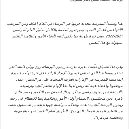
هذا وستبدأ المدرسة بتجديد حرمها في البرشاء في العام 2021، ومن المرتقب
الانتهاء من أعمال التجديد ومن تغيير العلامة بالكامل بحلول العام الدراسي
2021-2022. وهي فترة طويلة بما يكفي لتتيح لأولياء الأمور والتلاميذ التأقلم
بسهولة مع هذا التغيير.
وفي هذا السياق علّقت مديرة مدرسة ريبتون البرشاء، زوي وولي قائلة: “نحن
نفتخر بيومنا هذا الذي نحتفي فيه بهذا الإنجاز الرائد خلال فترة تواجد قصيرة
إنما متينة للمدرسة في الإمارات العربية المتحدة. على مر السنين، عمل
موظفونا وأعضاء هيئة التدريس لدينا بجدّ لإلهام التعلم الجيد وترسيخه
بالاستفادة من منهج دراسي مبتكر، وذلك لضمان نمو التلاميذ وحصد نتائج
باهرة. نحن متحمّسون لانضمام أولياء الأمور والتلاميذ إلينا للانطلاق في رحلة
ريبتون البرشاء الجديدة هذه، ونعدكم بمواصلة جهودنا لتقديم المستوى نفسه
من التعليم المميز المعتاد الذي يمهّد الطريق أمام التلاميذ نحو حياة مهنية
وشخصية مزدهرة”.