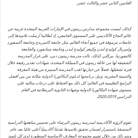
العامين الثاني عشر والثالث عشر.
كذلك، ليست مجموعة مدارس ريبتون في الإمارات العربية المتحدة غريبة عن
عالم النجاح الأكاديمي على المستوى الجامعي، إذ لطالما أرسلت تلاميذها إلى
جامعات مرموقة في جميع أنحاء العالم، مثل جامعة كامبريدج وجامعة أكسفورد
وإمبريال كوليدج لندن وكينغز كوليدج لندن وجامعة ستانفورد والجامعة
كاليفورنيا، بيركلي. كذلك، نالت مدرسة ريبتون دبي، على غرار المدرسة
الشقيقة لها من عائلة ريبتون في المملكة المتحدة، شهادات تقدير رفيعة خلال
فترة تشغيلها، فضلاً عن حيازتها لقب المدرسة المميزة من هيئة المعرفة
والتنمية البشرية، ونيل
برنامجها لدبلوم البكالوريا الدولية
مكانة من بين أفضل
البرامج التعليمية في العالم؛ كل ذلك مع الحفاظ على درجات مثالية على
مستوى شهادة البكالوريا الدولية وشهادة الثانوية البريطانية في العام
الدراسي 2019-2020.
تقوم الرؤية الأكاديمية لمدرسة ريبتون البرشاء على تحسين مناهجها الدراسية
المنسقة باستمرار لضمان تحقيق تلاميذها تقدمًا أكاديميًا أعلى عامًا بعد عام.
ويتم ذلك من خلال تقييم مجموعة المعارف الأساسية المتطورة لدى كل تلميذ