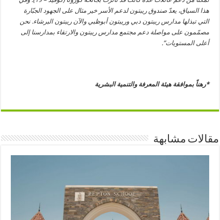
هذا السياق، يعدّ صندوق ريبتون لدعم الأسر خير مثال على الجهود الجبّارة
التي تبذلها مدارس ريبتون دبي وريبتون أبوظبي والآن ريبتون البرشاء. نحن
مصمّمون على مواصلة دعم مجتمع مدارس ريبتون والارتقاء بمدارسنا إلى
أعلى المستويات”.
*رهناً بموافقة هيئة المعرفة والتنمية البشرية
مقالات مشابهة