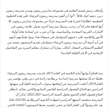
وأضاف رئيس قسم التعليم في مجموعة مدارس ريبتون ومدير مدرسة ريبتون
دبي، ديفيد كوك قائلاً : “أودّ أن أهنئ مدرسة ريبتون البرشاء على هذه الخطوة
العظيمة. لطالما اعتبرنا هذه المدرسة جزءًا من مجموعة مدارس ريبتون، إلا
أنها لحظة فخر لنا أن نرحب رسميًا بمدرسة أخرى تحمل علامة ريبتون في
الإمارات العربية المتحدة. وبالمناسبة، نودّ أن نعرب عن امتناننا تجاه أولياء
الأمور والتلاميذ على دعمهم المتواصل في مسعانا هذا، ونودّ طمأنتهم بأنهم
في أيد أمينة لأن مدرسة ريبتون البرشاء ستواصل تقديم المستوى نفسه من
التعليم الاستثنائي المعتاد. كذلك، يسرّنا أن نتشارك معكم المزيد من التفاصيل
الإيجابية في الأيام القليلة القادمة”.
منذ افتتاح أبوابها أمام التلاميذ في العام 2013، قدمت مدرسة ريبتون البرشاء
تعليمًا حديثًا بصفتها مدرسة إعدادية بريطانية رائدة في دبي. وفي نوفمبر من
العام 2019، أعلنت المدرسة عن إضافتها سنوات الدراسة العليا إلى منهجها
الدراسي مع افتتاح الفصول الدراسية للعامين السابع والثامن بنجاح، بانتظار
افتتاح فصول العام التاسع بحلول السنة الدراسية 2021-2022. يُذكر أنّ
المدرسة ستعتمد المنهج الدراسي لشهادة الثانوية البريطانية
(IGCSE)
عامًا
بعد عام وصولاً إلى العام الحادي عشر، لتعتمد بعدها المستوى أ (
Level
A
) في