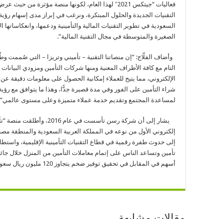
فعاليات “جيتكس 2021″ لهذا العام، لكونها منصة مؤثرة 
السعودية في تطوير التقنيات المالية والتأمينية ودعمها، وانعكاساتها
الصغيرة والمتوسطة في مجال التقنية المالية”.
وأضاف الفلّاج: “إن منصاتنا التقنية – تأميني وتريزا – التي صُممت وط
التام مع كافة الأطراف المعنية ومنها شركات التأمين ومزودي البيانات 
شراء التأمين على الفور وفي مدة قصيرة جدًّا، وهذا ما يتوافق مع ر
لمساعدة المجتمع وتقديم خدمة عملاء متميزة وعلى مستوى عالمي”.
يشار إلى أن شركة رسن تأسست ف
إلكتروني الأول من نوعه في المملكة العربية السعودية والمنطقة م
تأمين وتساعد الناس على إتمام معاملات التأمين من المنزل خلال جائح
أسهم في المقابل في تحقيق توفير ضخم يتجاوز 120 مليون ريال سعودي والمتمثلة في تكاليف الطباعة.
مقالات مشابهة