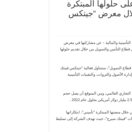
ى حلولها المبتكرة
 خلال معرض “جيتكس
تأمينية والمالية – عن مشاركتها في معرض
القيمة في قطاع التأمين والتمويل من خلال تقديم حلولها
قطاع التمويل”، ستتناول فعالية “جيتكس فينتك
إدارة الأصول والثروات، والتقنيات التأمينية
1 إلى 20 أكتوبر في مركز دبي التجاري العالمي، ومن المتوقع أن يصل حجم
لال منصتها المبتكرة “تأميني”، ابتكاراتها
يات “فينتك سيرج”، حيث تهدف الشركة إلى تسليط