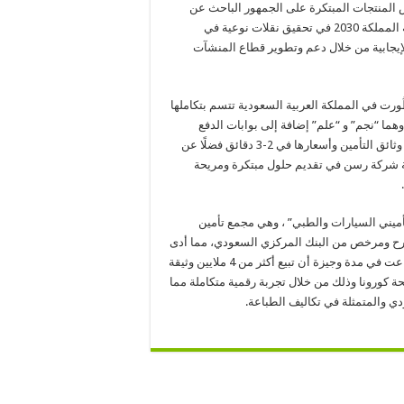
من حيث عرض المنتجات المبتكرة على الجمهور الباحث عن
التقنيات الجديدة والحلول المبتكرة، ونرغب في إبراز مدى إسهام رؤية المملكة 2030 في تحقيق نقلات نوعية في
 الإيجابية من خلال دعم وتطوير قطاع المنشآت
ُورت في المملكة العربية السعودية تتسم بتكاملها
وهما “نجم” و “علم” إضافة إلى بوابات الدفع
الإلكتروني، مما يتيح للعملاء إمكانية الحصول على معلومات دقيقة عن وثائق التأمين وأسعارها في 2-3 دقائق فضلًا عن
ؤية شركة رسن في تقديم حلول مبتكرة ومريحة
ي عام 2016، وأطلقت منصة “تأميني السيارات والطبي” ، وهي مجمع تأمين
صرح ومرخص من البنك المركزي السعودي، مما أدى
إلى حدوث طفرة رقمية في قطاع التقنيات التأمينية الإقليمية، واستطاعت في مدة وجيزة أن تبيع أكثر من 4 ملايين وثيقة
ة كورونا وذلك من خلال تجربة رقمية متكاملة مما