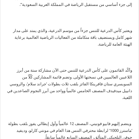
إلى جزء أساسي من مستقبل الرياضة في المملكة العربية السعودية”.
ويعتبر كأس الدرعية للتنس جزءاً من موسم الدرعية، والذي يمتد على مدار
شهر كامل ويستضيف باقة متكاملة من الفعاليات الرياضية العالمية برعاية
الهيئة العامة للرياضة.
وأكّد القائمون على كأس الدرعية للتنس حتى الآن مشاركة ستة من أبرز
اللاعبين العالميين في نسختها الأولى. وتضم قائمة المشاركين كُلّاً من
السويسري ستان فافرينكا الفائز بلقب ثلاث بطولات ’جراند سلام‘، والروسي
دانييل ميدفيدف المصنف الخامس عالمياً وواحد من أبرز النجوم الصاعدين في
اللعبة.
وينضم إليهم فابيو فونيني، المصنف 12 عالمياً وأول إيطالي يفوز بلقب بطولة
’ماسترز 1000‘ لرابطة محترفي التنس هذا العام في مونتي كارلو، وديفيد
جوفن البلجيكي المتألق، المصنف السابع عالمياً سابقاً.