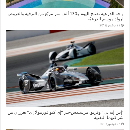
واحة الدرعية تفتتح اليوم بـ130 ألف متر مربّع من الترفيه والعروض
لرواد موسم الدرعيّة
29 نوفمبر,2019
“إس إيه بي” وفريق مرسيدس-بنز “إي كيو فورمولا إي” يعززان من
شراكتهما التقنية
22 نوفمبر,2019