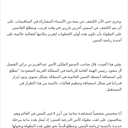
وجرى حتى الآن الكشف عن ستة من الأسماء المشاركة في المنافسات، على
أن يتم الكشف عن اسمين آخرين بارزين في وقت قريب، ويتطلع القائمين
على البطولة بأن تكون هذه أولى الخطوات لتعزيز مكانتها كفعالية عالمية على
أجندة رياضة التنس.
وفي هذا الصدد، قال صاحب السمو الملكي الأمير عبدالعزيز بن تركي الفيصل
آل سعود، رئيس الهيئة العامة للرياضة في المملكة العربية السعودية: “نتطلع
إلى استضافة أنشطة التنس العالمية في المملكة بشكل سنوي. ونود إبراز
قدراتنا في مجال استضافة وتنظيم فعاليات عالمية من هذا الطراز في
المستقبل.
أنا متحمس شخصياً لمشاهدة ثمانية من أبرز لاعبي التنس في العالم وهم
يتنافسون على لقب بطولة كأس الدرعية للتنس؛ إذ تُمثل هذه بداية مرحلة
جديدة بالنسبة لرياضة التنس، ونتطلع قُدماً نحو تطور هذه البطولة وتحولها