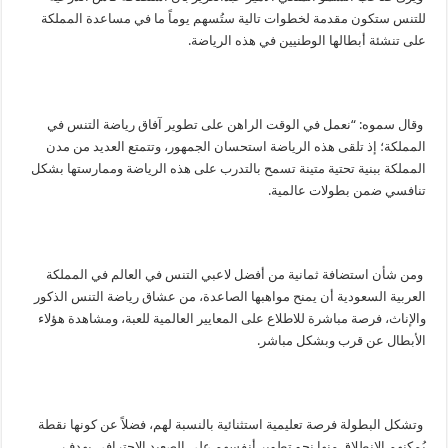
للتنس ستكون مقدمة لخطوات تالية ستُسهم يوماً ما في مساعدة المملكة
على تنشئة أبطالها الوطنيين في هذه الرياضة.
وقال سموه: “نعمل في الوقت الراهن على تطوير آفاق رياضة التنس في
المملكة؛ إذ تلقى هذه الرياضة استحسان الجمهور، وتتمتع العديد من مدن
المملكة ببنية تحتية متينة تسمح بالتدرب على هذه الرياضة وممارستها بشكل
تنافسي ضمن بطولات عالمية.
ومن شأن استضافة ثمانية من أفضل لاعبي التنس في العالم في المملكة
العربية السعودية أن يمنح مواهبها الصاعدة، من عشاق رياضة التنس الذكور
والإناث، فرصة مباشرة للاطلاع على المعايير العالمية للعبة، ومشاهدة هؤلاء
الأبطال عن قرب وبشكل مباشر.
وتشكل البطولة فرصة تعليمية استثنائية بالنسبة لهم، فضلاً عن كونها نقطة
يُمكنهم الانطلاق منها نحو تطوير أنفسهم على الصعيد الاحترافي بهدف