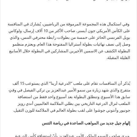
وفي استكمال هذه المجموعة المرموقة من الرياضيين، يُشارك في المنافسة
على الكأس الأمريكي جون أيسنر، صاحب الأكثر من 10 آلاف إرسال، ولوكاس
بويل الفرنسي الحائز على خمسة من بطولات رابطة محترفي التنس، والذي
وصل إلى نصف نهائيات بطولة أستراليا المفتوحة هذا العام. ويعتزم منظمو
البطولة الكشف عن الاسمين الأخيرين المشاركين في البطولة خلال الأسابيع
القليلة المقبلة.
يُذكر أن المنافسات تقام على ملعب “الدرعية أرينا” الذي يستوعب 15 ألف
متفرج والذي شهد زيارة من سمو الأمير عبدالعزيز بن تركي الفيصل في وقتٍ
سابق هذا الأسبوع. وتنطلق البطولة بعد أسبوع واحد فقط من استضافة
الملعب لنزال الدرعية التاريخي بين بطلي الملاكمة العالميين أندي رويز
جونيور وأنتوني جوشوا على لقب بطولة العالم في الملاكمة للوزن الثقيل.
إلهام جيل جديد من المواهب الصاعدة في رياضة التنس
ويرى صاحب السمو الملكي الأمير عبدالعزيز بأنّ استضافة كأس الدرعية