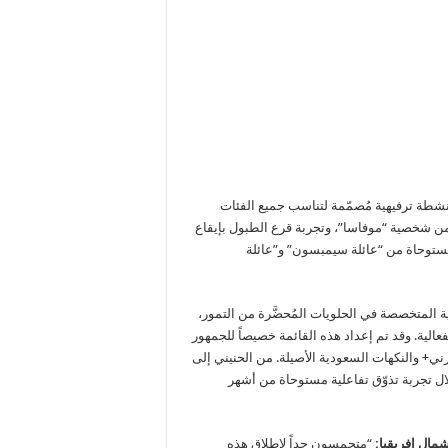
نشطة ترفيهية مُصمّمة لتناسب جميع الفئات
من شخصية “موفاسا”، وتجربة قرع الطبول بإيقاع
مستوحاة من “عائلة سيمبسون” و”عائلة
ة المتخصصة في الحلويات المُحضَّرة من التمور،
الية. وقد تم إعداد هذه القائمة خصيصاً للجمهور
ي+ والنكهات السعودية الأصيلة. من الحنيني إلى
ل تجربة تذوّق تفاعلية مستوحاة من أشهر
مال إفريقيا:
“متحمسون جداً لإطلاق هذه