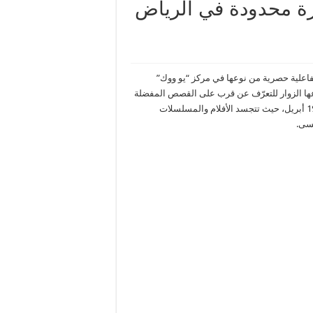
رة محدودة في الرياض
فاعلية حصرية من نوعها في مركز “يو ووك”
نوعها الزوار للتعرّف عن قرب على القصص المفضلة
لديهم من منصة ديزني+ بطريقة غامرة، وذلك في الفترة من 17 إلى 19 أبريل، حيث تتجسد الأفلام والمسلسلات
نسى.