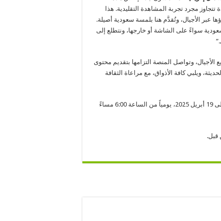
ة تتجاوز مجرد تجربة المشاهدة التقليدية. هذا
عبر الأجيال، وتُقدَّم هنا بلمسة سعودية أصيلة.
لسعودية سواءً على الشاشة أو خارجها، ونتطلع إلى
”
 الأجيال، وتواصل المنصة التزامها بتقديم محتوى
ديثة، ويلبي كافة الأذواق، مع مراعاة الثقافة
تُقام فعالية ديزني+ في مركز “يو ووك” بالرياض، خلال الفترة من 17 إلى 19 أبريل 2025، يومياً من الساعة 6:00 مساءً
 قبل.