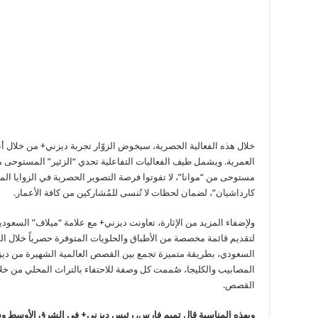
خلال هذه الفعالية الحصرية، سيخوض الزوّار تجربة ديزني+ من خلال أ
العمرية. ويشمل طيف الفعاليات التفاعلية تحدي “الزئير” المستوحى 
مستوحى من “موانا”، لا تفوتوا فرصة التصوير الحصرية في الزوايا ال
كارداشيان”، لضمان لحظات لا تُنسى للمُشاركين من كافة الأعمار.
ولإضفاء المزيد من الإثارة، تعاونت ديزني+ مع علامة “ميلاف” السعودي
لتقديم قائمة مخصصة من الأطباق والحلويات المتوفرة حصرياً خلال الفع
السعودي، بطريقة متميزة تجمع بين القصص العالمية الشهيرة من ديزن
المصابيب والكليجا، صُممت كل وصفة للاحتفاء بالتراث المحلي من خلا
القصص.
وبهذه المناسبة قال تميم فارس، رئيس ديزني+ في الشرق الأوسط وش