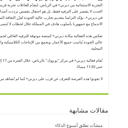
التجربة الاستثنائية من ديزني+ في الرياض، لنقدّم للعائلات تجربة فريد
الحدث لا يقتصر على الترفيه فقط، بل هو احتفال بقصص ترددت أصداؤها 
في ديزني+، نؤكد التزامنا بتقديم تجارب عالية الجودة تُعزّز الثقافة ا
الاندماج مع جمهورنا بأسلوب هادف في المملكة خلال لحظات لا تُنسى.
تعكس هذه الفعالية مكانة ديزني+ كمنصة موثوقة للترفيه العائلي لجميع
عالي الجودة يُناسب جميع الأعمار، ويجمع بين الإنتاجات الكلاسيكية والح
المحلية.
حتى 11:30 مساءً.
لا تفوتوا هذه الفرصة للتعرف عن قرب على ديزني+ كما لم تُشاهَد من
مقالات مشابهة
منشآت تطلق أسبوع الذكاء