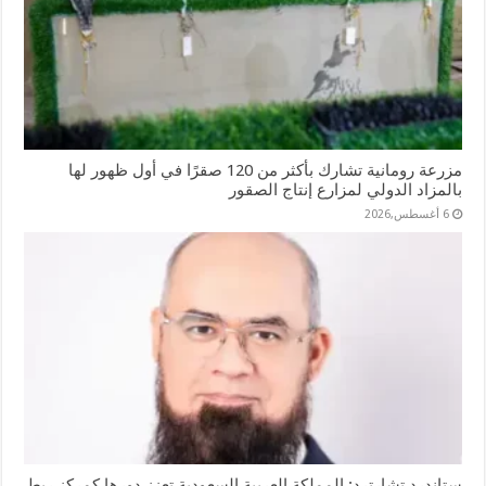
مزرعة رومانية تشارك بأكثر من 120 صقرًا في أول ظهور لها
بالمزاد الدولي لمزارع إنتاج الصقور
6 أغسطس,2026
ستاندرد تشارترد: المملكة العربية السعودية تعزز دورها كمركز ربط