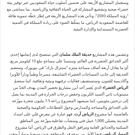
وستعمل المشاريع الأربعة على تحسين أسلوب حياة السعوديين عبر توفير بيئة
خضراء صحية وتشجيع المشاركة في الحياة الثقافية والرياضية، بما يتماشى مع
“رؤية المملكة 2030”. وتأتي هذه المشاريع الأربعة في إطار خطّة تنموية هائلة
للعاصمة السعودية الرياض، ما يسلّط الضوء على ريادة المملكة في التنمية
الحضرية المستدامة والإدارة البيئية.
وتتضمن هذه المشاريع
حديقة الملك سلمان
التي ستصبح لدى إتمامها إحدى
أكبر الحدائق الحضرية في العالم، وستمتدّ على مساحةٍ تبلغ 13 كيلومتر مربع،
أي ما يعادل أربعة أضاف مساحة منتزه “سنترال بارك” في نيويورك. وستضم
الحديقة إلى جانب المساحات الخضراء الشاسعة، مسرحاً وطنياً وداراً للأوبرا
وأكاديمية للفنون، وستستضيف فعاليات ترفيهية وبيئية وثقافية. كما ستضمّ
الرياض الخضراء
الذي يُعتبر أحد أبرز مشاريع تخضير المدن بهدف الحدّ من
مستويات ثاني أكسيد الكربون وخفض درجات الحرارة في المدينة بما يصل
إلى درجتين مئويتين، كما سيشهد المشروع زراعة 7.5 مليون شجرة موزّعة
على الحدائق والمساجد والمدارس وحول القطاعات الحكومية والصحية
بالعاصمة. أما مشروع
الرياض آرت
، فهو عبارة عن معرضٍ فنّي على امتداد
المدينة يتضمّن 1,000 عمل فني ومنشآت تفاعلية موزّعة بين المناطق
السكنية والحدائق العامة ومرافق النقل والطرق في الرياض. أما مشروع
المسار الرياضي
فيعدّ الأول من نوعه في المنطقة، حيث سيضمّ مساراً متعدد