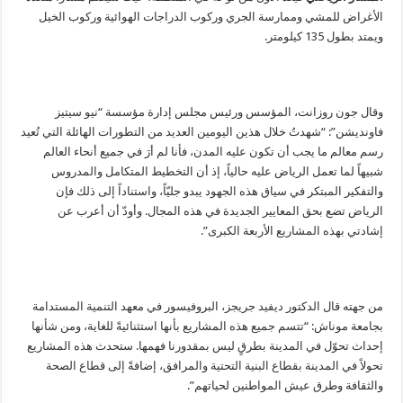
الأغراض للمشي وممارسة الجري وركوب الدراجات الهوائية وركوب الخيل
ويمتد بطول 135 كيلومتر.
وقال جون روزانت، المؤسس ورئيس مجلس إدارة مؤسسة “نيو سيتيز
فاونديشن”: “شهدتُ خلال هذين اليومين العديد من التطورات الهائلة التي تُعيد
رسم معالم ما يجب أن تكون عليه المدن، فأنا لم أرَ في جميع أنحاء العالم
شبيهاً لما تعمل الرياض عليه حالياً، إذ أن التخطيط المتكامل والمدروس
والتفكير المبتكر في سياق هذه الجهود يبدو جليّاً، واستناداً إلى ذلك فإن
الرياض تضع بحق المعايير الجديدة في هذه المجال. وأودّ أن أعرب عن
إشادتي بهذه المشاريع الأربعة الكبرى”.
من جهته قال الدكتور ديفيد جريجز، البروفيسور في معهد التنمية المستدامة
بجامعة موناش: “تتسم جميع هذه المشاريع بأنها استثنائيةً للغاية، ومن شأنها
إحداث تحوّل في المدينة بطرقٍ ليس بمقدورنا فهمها. ستحدث هذه المشاريع
تحولاً في المدينة بقطاع البنية التحتية والمرافق، إضافةً إلى قطاع الصحة
والثقافة وطرق عيش المواطنين لحياتهم”.