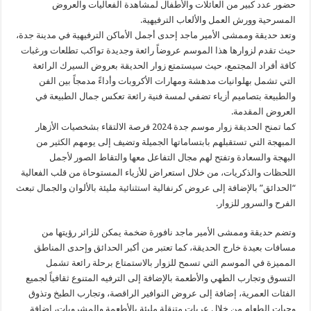
حضور عدد كبير من العائلات والأطفال لمشاهدة الفعاليات والعروض
المسرحية وورش العمل والألعاب الترفيهية.
وتعد حديقة وممشى الأمير ماجد إحدى أجمل الأماكن الترفيهية في مدينة جدة،
حيث تقدم لزوارها هذا الموسم عروضاً رائعة وجديدة تواكب تطلعات ورغبات
كافة أفراد المجتمع، حيث سيستمتع زوار الحديقة بعروض السيرك الرائعة
التي تشمل بهلوانيات مدهشة ومهارات الأكروبات وأداءً مدمجاً بين الفن
والطبيعة بتصاميم أزياء تضفي لمسة فنية رائعة تعكس جمال الطبيعة في
العروض المقدمة.
كما تمنح الحديقة زوار موسم جدة 2024 فرصة الالتقاء بشخصيات الأزهار
المبهجة التي تستقبلهم بابتساماتها الجميلة وتضيف إلى يومهم الكثير من
البهجة والسعادة وتفتح لهم مجال التفاعل معها والتقاط الصور لأجمل
اللحظات والذكريات، من خلال استعراض للأزياء المستوحاة من قلب الفعالية
“الحدائق” بالإضافة إلى عروض كرنفالية استثنائية مليئة بالألوان والجمال تبعث
الفرح والسرور للزوار.
وتضم حديقة وممشى الأمير ماجد نافورة ضخمة يمكن للزائر رؤيتها من
مسافات بعيدة خارج الحديقة، كما تعتبر من أكبر الحدائق وإحدى المناطق
المميزة في الموسم التي تسمح للزوار بالاستمتاع برحلة رائعة تشمل
التسوق وتجارب الطهي والأطعمة بالإضافة إلى الترفيه المتنوع ثقافياً لجميع
الفئات العمرية، إضافة إلى عروض النوافير الراقصة، وتجارب الطبخ وتذوق
وجبات الطعام من خلال عربات متنقلة مليئة بالأطعمة والمشروبات، إضافة