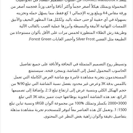
المحمولة ويمتلك هيكلاً أصغر حجماً وأكثر أناقةً وأخف وزناً. فحجمه أصغر من
ورقة مقاس A4 ويبلغ وزنه الإجمالي 1 كغ فقط، مما يسهّل حمله وتخزينه
بسهولة في أي حقيبة أو حتى حمله باليد. وتُكمّل هذا المظهر النحيف والأنيق
اللمسات النهائية الأنيقة والبسيطة وأبرزها عملية الصب بالقالب الآلية
وطريقة رش الطلاء المتطورة لخمس مرات على الأقل بألوان مستوحاة من
الطبيعة مثل الفضي Silver Frost و
أخضر الغابات
Forest Green.
وتسيطر روح التصميم المتمثلة في النحافة والأناقة على جميع تفاصيل
الحاسوب المحمول لتصل إلى الشاشة. وبمجرد فتحه، سيستمتع
المستخدمون بتجربة مشاهدة غامرة مع شاشة العرض الكاملة التي تعمل
باللمس بدقة 3K وعرض غير محدود بفضل نسبة الشاشة التي تبلغ 90%
من
حجم الهيكل الكلي وبنسبة عرض إلى ارتفاع تبلغ 3: 2. وإضافةً إلى تصميمها
الرائع، تعد هذه الشاشة أعجوبة بوظائفها حيث تتميز بدقة 3K التي تبلغ
3000×2000 بكسلز وتمتلك %100 من مجموعة ألوان sRGB ونسبة تباين تبلغ
1500: 1. وتعمل كل هذه العناصر معاً لتوفر للمستخدم تجربة مشاهدة مذهلة
بتفاصيل دقيقة وألوان زاهية بغض النظر عن المحتوى.