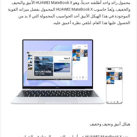
محمول رائد واحد أطلقته حديثاً، وهو HUAWEI MateBook X الأنيق والنحيف
والخفيف. ويُعدّ حاسوب HUAWEI MateBook X المحمول بفضل ميزاته القوية
الموجودة في هذا الهيكل الأنيق أحد الحواسيب المحمولة التي لا بد من
الحصول عليها هذا العام. لنلقي نظرة أعمق عليه.
هيكل أنيق ونحيف وخفيف
يبتعد HUAWEI MateBook X عن أسلوب التصميم المعتاد في الحواسيب