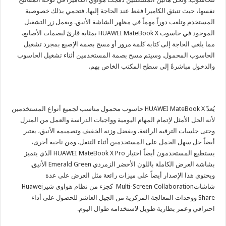
نفسها، حيث تنبثق الكاميرا فقط عند الحاجة إليها، فتحمي بذلك خصوصية
المستخدم وتلعب دوراً مهماً في مظهر الشاشة الأنيق. ويعمل زر التشغيل
الموجود في حاسوب HUAWEI MateBook X بمثابة قارئ لبصمات الأصابع،
مما يلغي الحاجة إلى كتابة كلمة مرور أو مسح بصمة الإصبع بمجرد تشغيل
الحاسوب المحمول. وسيتم مسح بصمة المستخدمين أثناء تشغيل الحاسوب
والدخول مباشرةً إلى سطح المكتب الخاص بهم.
يُعدّ HUAWEI MateBook X حاسوب محمول مناسب لجميع أنواع المستخدمين
لأنه الحل الأمثل لإتمام المهام اليومية وواجبات الدراسة والعمل من المنزل
وحتى جلسات الترفيه الرائعة. وبفضل وزنه الخفيف وتصميمه الأنيق، يعتبر
أيضاً حل سهل الحمل على المستخدمين أثناء التنقل. ومن ناحية أخرى،
يستطيع المستخدمون أيضاً اختيار HUAWEI MateBook X Pro الذي يتميز
بشاشة العرض الكاملة باللون الأخضر الزمردي Emerald Green الأنيق.
ويحتوي هذا الإصدار أيضاً على ميزات رائعة مثل العرض على عدة
شاشاتMulti-Screen Collaboration كجزء من نظام هواوي شيرHuawei
Share ووحدات المعالجة المركزية من الجيل العاشر للحصول على أداء
احترافي وعمر بطارية طويل لاستخدامه طوال اليوم.