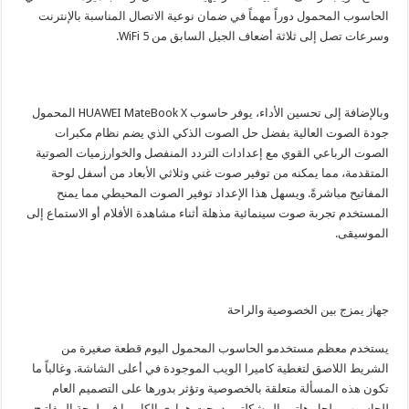
الحاسوب المحمول دوراً مهماً في ضمان نوعية الاتصال المناسبة بالإنترنت
وسرعات تصل إلى ثلاثة أضعاف الجيل السابق من WiFi 5.
وبالإضافة إلى تحسين الأداء، يوفر حاسوب HUAWEI MateBook X المحمول
جودة الصوت العالية بفضل حل الصوت الذكي الذي يضم نظام مكبرات
الصوت الرباعي القوي مع إعدادات التردد المنفصل والخوارزميات الصوتية
المتقدمة، مما يمكنه من توفير صوت غني وثلاثي الأبعاد من أسفل لوحة
المفاتيح مباشرةً. ويسهل هذا الإعداد توفير الصوت المحيطي مما يمنح
المستخدم تجربة صوت سينمائية مذهلة أثناء مشاهدة الأفلام أو الاستماع إلى
الموسيقى.
جهاز يمزج بين الخصوصية والراحة
يستخدم معظم مستخدمو الحاسوب المحمول اليوم قطعة صغيرة من
الشريط اللاصق لتغطية كاميرا الويب الموجودة في أعلى الشاشة. وغالباً ما
تكون هذه المسألة متعلقة بالخصوصية وتؤثر بدورها على التصميم العام
للحاسوب. ولحل هاتين المشكلتين دمجت هواوي الكاميرا في لوحة المفاتيح