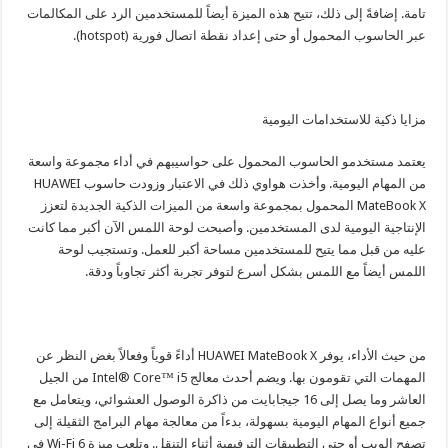
تامة. إضافةً إلى ذلك، تتيح هذه الميزة أيضاً للمستخدمين الرد على المكالمات
عبر الحاسوب المحمول أو حتى إعداد نقطة اتصال فورية (hotspot).
مزايا ذكية للاستخدامات اليومية
يعتمد مستخدمو الحاسوب المحمول على حواسيبهم في أداء مجموعة واسعة
من المهام اليومية. وأخذت هواوي ذلك في الاعتبار وزودت حاسوب HUAWEI
MateBook X المحمول بمجموعة واسعة من الميزات الذكية الجديدة لتعزز
الإنتاجية اليومية لدى المستخدمين. وأصبحت لوحة اللمس الآن أكبر مما كانت
عليه من قبل مما يتيح للمستخدمين مساحة أكبر للعمل. وتستجيب لوحة
اللمس أيضاً مع اللمس بشكل أسرع لتوفر تجربة أكثر تجاوباً ودقة.
من حيث الأداء، يوفر HUAWEI MateBook X أداءً قوياً وفعالاً بغض النظر عن
المهمات التي تقومون بها. ويضم أحدث معالج Intel® Core™ i5 من الجيل
العاشر وما يصل إلى 16 جيجابايت من ذاكرة الوصول العشوائي، ويتعامل مع
جميع أنواع المهام اليومية بسهولة، بدءاً من معالجة مهام البرامج الثقيلة إلى
تصفح الويب أو حتى التطبيقات الترفيهية أثناء التنقل. وتلعب ميزة Wi-Fi 6 في