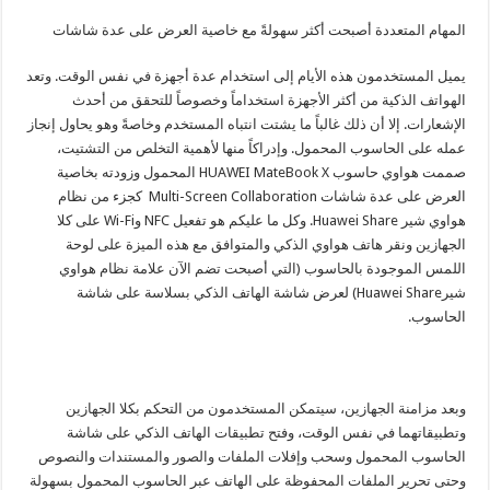
المهام المتعددة أصبحت أكثر سهولةً مع خاصية العرض على عدة شاشات
يميل المستخدمون هذه الأيام إلى استخدام عدة أجهزة في نفس الوقت. وتعد
الهواتف الذكية من أكثر الأجهزة استخداماً وخصوصاً للتحقق من أحدث
الإشعارات. إلا أن ذلك غالباً ما يشتت انتباه المستخدم وخاصةً وهو يحاول إنجاز
عمله على الحاسوب المحمول. وإدراكاً منها لأهمية التخلص من التشتيت،
صممت هواوي حاسوب HUAWEI MateBook X المحمول وزودته بخاصية
العرض على عدة شاشات Multi-Screen Collaboration كجزء من نظام
هواوي شير Huawei Share. وكل ما عليكم هو تفعيل NFC وWi-Fi على كلا
الجهازين ونقر هاتف هواوي الذكي والمتوافق مع هذه الميزة على لوحة
اللمس الموجودة بالحاسوب (التي أصبحت تضم الآن علامة نظام هواوي
شيرHuawei Share) لعرض شاشة الهاتف الذكي بسلاسة على شاشة
الحاسوب.
وبعد مزامنة الجهازين، سيتمكن المستخدمون من التحكم بكلا الجهازين
وتطبيقاتهما في نفس الوقت، وفتح تطبيقات الهاتف الذكي على شاشة
الحاسوب المحمول وسحب وإفلات الملفات والصور والمستندات والنصوص
وحتى تحرير الملفات المحفوظة على الهاتف عبر الحاسوب المحمول بسهولة