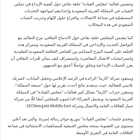
وتتضمن فعالية “مجلس القيادة” حلقة نقاش حول أهمية الإبداع في تمكين
الشباب في المملكة العربية السعودية وإعدادهم لمواجهة التحديات
المستقبلية في صناعة الاتصالات، واقتراح حلول لإلهام وتدريب الشباب
السعودي في هذه المجالات.
كما يتضمن المجلس حلقة نقاش حول الاندماج الثقافي: مزج التقاليد مع
التواصل الحديث والإبداعي في المملكة العربية السعودية. وستركز هذه
الحلقة على أهمية المزج المتناغم بين العناصر الثقافية السعودية التقليدية
واستراتيجيات الاتصال المعاصرة، واستشراف كيف يمكن للتراث الثقافي أن
يعزز الحملات الإبداعية ويخلق تواصلًا أعمق مع الجمهور.
وستعود شركة “كارما” الرائدة في الرصد الإعلامي وتحليل البيانات، كشريك
بلاتيني للفعالية، حيث ستقدم نتائج أحدث تقرير لها حول “سمعة المملكة”.
وستعزز خبرات “كارما” بشكل كبير فعاليات “مجلس القيادة” في المملكة
العربية السعودية. ويشمل الشركاء الداعمون للمجلس أيضًا كلًا من شركة
جمار للعلاقات العامة والاتصال وشركة SECNewgate Middle East.
وتختتم جلسات “مجلس القيادة” بتوزيع جوائز زمالة (مبرة)، والتي تعد أعلى
مستوى من العضوية يمنحه مجلس الجمعية للمساهمات الاستثنائية في صناعة
العلاقات العامة في الشرق الأوسط.