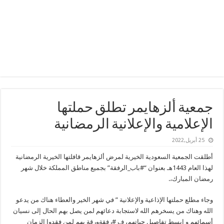
جمعية ألزهايمر تطلق حملتها
الإعلامية والإعلانية الرمضانية
25 أبريل,2022
أطلقت الجمعية السعودية الخيرية لمرض ألزهايمر قافلتها الخيرية الرمضانية
لهذا العام 1443هـ بعنوان “#باب_الرفقة” بجميع مناطق المملكة خلال شهر
رمضان المبارك،.
وجاء مطلع حملتها الإذاعية والإعلانية ” في شهر الخير والعطاء هناك من يدعو
الله وهناك من يسخرهم الله لاستجابة دعائهم لمن يصل بهم الحال إلى نسيان
أسمائهم و ابسط تفاصيل حياتهم، ف #رفقةورقة بهم لمن فقدوا الزمان