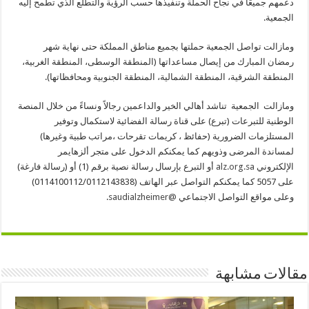
دعمهم جميعًا في نجاح الحملة وتنفيذها حسب الرؤية والتطلع الذي تطمح إليه
الجمعية.
ومازالت تواصل الجمعية حملتها بجميع مناطق المملكة حتى نهاية شهر
رمضان المبارك من إيصال مساعداتها (المنطقة الوسطى، المنطقة الغربية،
المنطقة الشرقية، المنطقة الشمالية، المنطقة الجنوبية ومحافظاتها).
ومازالت الجمعية تناشد أهالي الخير والداعمين رجالاً ونساءً من خلال المنصة
الوطنية للتبرعات (تبرع) على قناة رسالة الفضائية لاستكمال وتوفير
المستلزمات الضرورية (حفائظ ، كريمات تقرحات ،مراتب طبية وغيرها)
لمساندة المرضى وذويهم كما يمكنكم الدخول على متجر ألزهايمر
الإلكتروني
alz.org.sa
أو التبرع بإرسال رسالة نصية برقم (1) أو (رسالة فارغة)
على 5057 كما يمكنكم التواصل عبر الهاتف (0114100112/0112143838)
وعلى مواقع التواصل الاجتماعي
@saudialzheimer
.
مقالات مشابهة