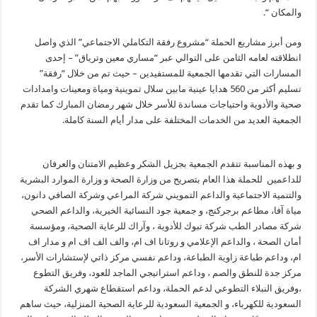
والمكان “.
ومن أبرز مشاريع الحملة “مشروع رفقة التكاملي الاجتماعي” الذي واصل
انطلاقته لعامه الثامن على التوالي عبر “مساري معين وترياق” – إحدى
المسارات التي تقدمها الجمعية للمستفيدين – حيث تم من خلال “رفقة”
تسليم أكثر من 560 هدايا عينية مابين سلال تموينية ومياة ومعينات وامدادات
صحية والأدوية واحتياجات مساندة للأسر خلال شهر رمضان المبارك كما تقدم
الجمعية العديد من الخدمات المختلفة على مدار أيام السنة كاملة.
و بهذه المناسبة تتقدم الجمعية بجزيل الشكر وعظيم الامتنان والعرفان
للداعمين للحملة هذا العام بتصريح من وزارة الصحة و وزارة الموارد البشرية
والتنمية الاجتماعية والداعم التمويني شركة المراعي وشركة الصافي دانون،
مياة آفا، مطاعم برجركنج، و جمعية جود النسائية الخيرية، والداعم الصحي
شركة مصادر الطب شركة تبوك للأدوية ، وآراك للرعاية الصحية، ومؤسسة
أمان الصحة ، والداعم الإعلامي و روتانا اف ام، والف الف اف ام و مدار اف
ام، وداعم طباعة زاوية الطباعة، وداعم نفسي مركز ذاتي لإستشارات الأسر،
مركز جدة للنطق والصم ، وداعم استراتيجي الماجد للعود، وفريق التطوع
،وفريق النبلاء التطوعي لدعم الحملة، وداعم استقطاع شهري الشركة
السعودية للكهرباء، و الجمعية السعودية للرعاية الصحية المنزلية، حيث ساهم