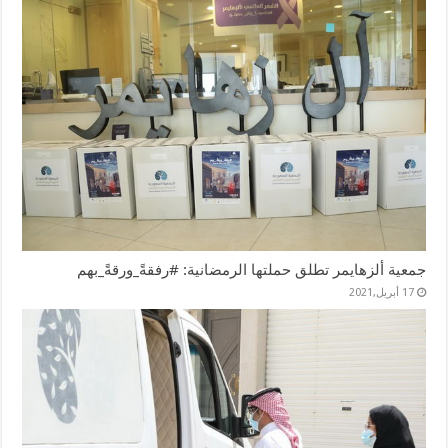
جمعية ألزهايمر تطلق حملتها الرمضانية: #رفقةً_ورقةً_بهم
17 أبريل,2021