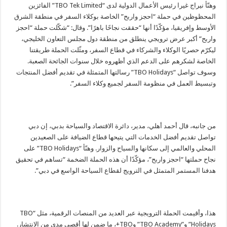
وهنّأ نيراج غيرا رئيس الأعمال الدولية لدى “TBO Tek Limited” الفائزين
المحظوظين في حملة “احجز واربح” الخاصة بوكلاء السفر في منطقة الشرق
الأوسط وإفريقيا، مؤكّدًا أنها “حققت نجاحًا باهرًا”. وقال: “شكّلت حملة “احجز
واربح” أكبر عرض ترويجي ينطلق من منطقة دول مجلس التعاون الخليجي،
ليكرّم حصريًا الوكلاء والشركاء في قطاع السفر، ومثّلت الحملة طريقتنا
الخاصة لشكرهم على الدعم الذي أظهروه خلال سنوات الجائحة الصعبة.
وسوف تواصل “TBO Holidays” رسالتها المتمثلة في تقديم أفضل المنتجات
وتبسيط العمل في منظومة السفر لجميع وكلاء السفر”.
من جانبه، قال
أحمد أهلي، مدير، دائرة الاقتصاد والسياحة بدبي
، إن دبي
تواصل تقديم أفضل الخدمات التي يتيحها قطاع الضيافة على الصعيدين
المحلي والعالمي إلى سكانها والسياح والزوار. وهنّأ “TBO Holidays” على
نجاح حملتها “احجز واربح”، مؤكّدًا أن هذه الحملة الضخمة “تساهم في تحقيق
هدفنا المستمر المتمثل في الترويج لقطاع السياحة الواسع في دبي”.
هذا، وأقيمت الحملة الترويجية عبر العديد من المنصات الرقمية، مثل “TBO
Holidays” و”TBO Academy” وTBO+، ما ضمن لها أقصى مدى من الانتشار.