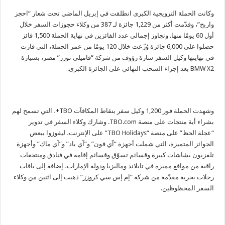
وكانت الحملة الترويجية الكبرى انطلقت في إبريل الماضي تحت شعار “احجز
واربح”، وقدّمت أكثر من 1,229 جائزة لـ 387 من وكلاء حجوزات السفر خلال
أول 60 يومًا منها. وتجاوز إجمالي عدد الفائزين في نهاية الحملة 1,500 فائز
حصلوا على 6,000 جائزة وُزّعت خلال 120 يومًا من عمر الحملة، التي فازت
في نهايتها وكيل السفر سارة رؤوف من شركة “فاميلي تورز” مصر، بسيارة
BMW X2 بعد إجراء السحب النهائي على الجائزة الكبرى.
وشهدت الحملة فوز 1,200 وكيل سفر بنقاط المكافآت TBO+، التي تسمح لهم
بشراء أية منتجات على منصة TBO.com. وشارك وكلاء السفر في تدوير
“عجلة الحظ” على منصة “TBO Holidays” على الإنترنت، ليفوزوا ببعض
الجوائز المتميزة، التي شملت أجهزة “آي فون” و”آي باد” و”آي ماك” وأجهزة
تلفزيون بشاشات كبيرة وقسائم تسوّق وقسائم إقامة في فنادق ومنتجعات
راقية من مواقع مميزة في تايلاند وماليزيا ودولة الإمارات، إضافة إلى باقات
رحلات بحرية مقدّمة من شركة “إم إس سي كروزز” ذهبت إلى اثنين من وكلاء
السفر المحظوظين.